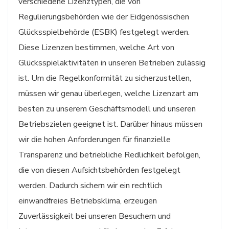
verschiedene Lizenztypen, die von
Regulierungsbehörden wie der Eidgenössischen
Glücksspielbehörde (ESBK) festgelegt werden.
Diese Lizenzen bestimmen, welche Art von
Glücksspielaktivitäten in unseren Betrieben zulässig
ist. Um die Regelkonformität zu sicherzustellen,
müssen wir genau überlegen, welche Lizenzart am
besten zu unserem Geschäftsmodell und unseren
Betriebszielen geeignet ist. Darüber hinaus müssen
wir die hohen Anforderungen für finanzielle
Transparenz und betriebliche Redlichkeit befolgen,
die von diesen Aufsichtsbehörden festgelegt
werden. Dadurch sichern wir ein rechtlich
einwandfreies Betriebsklima, erzeugen
Zuverlässigkeit bei unseren Besuchern und