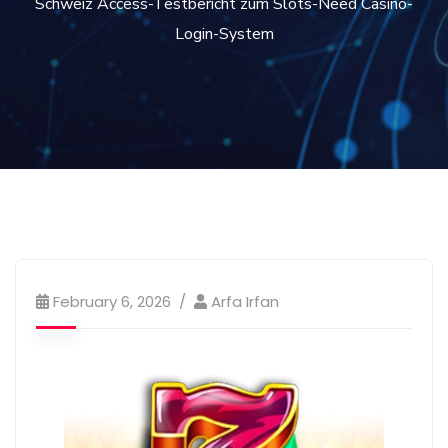
Schweiz Access-Testbericht zum Slots-Need Casino-
Login-System
February 6, 2026
Arfa Irfan