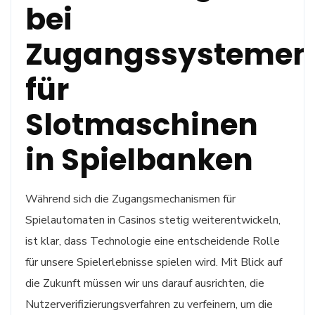
bei
Zugangssystemen
für
Slotmaschinen
in Spielbanken
Während sich die Zugangsmechanismen für
Spielautomaten in Casinos stetig weiterentwickeln,
ist klar, dass Technologie eine entscheidende Rolle
für unsere Spielerlebnisse spielen wird. Mit Blick auf
die Zukunft müssen wir uns darauf ausrichten, die
Nutzerverifizierungsverfahren zu verfeinern, um die