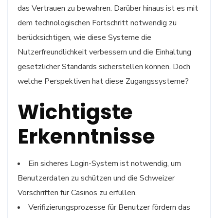
das Vertrauen zu bewahren. Darüber hinaus ist es mit
dem technologischen Fortschritt notwendig zu
berücksichtigen, wie diese Systeme die
Nutzerfreundlichkeit verbessern und die Einhaltung
gesetzlicher Standards sicherstellen können. Doch
welche Perspektiven hat diese Zugangssysteme?
Wichtigste
Erkenntnisse
Ein sicheres Login-System ist notwendig, um
Benutzerdaten zu schützen und die Schweizer
Vorschriften für Casinos zu erfüllen.
Verifizierungsprozesse für Benutzer fördern das