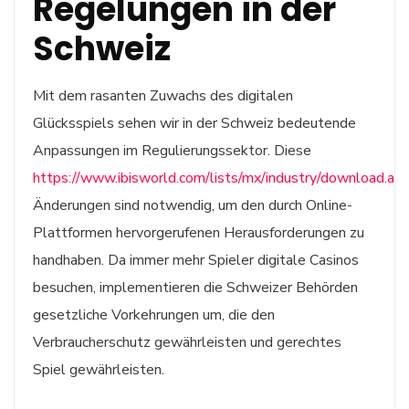
Regelungen in der
Schweiz
Mit dem rasanten Zuwachs des digitalen
Glücksspiels sehen wir in der Schweiz bedeutende
Anpassungen im Regulierungssektor. Diese
https://www.ibisworld.com/lists/mx/industry/download.as
Änderungen sind notwendig, um den durch Online-
Plattformen hervorgerufenen Herausforderungen zu
handhaben. Da immer mehr Spieler digitale Casinos
besuchen, implementieren die Schweizer Behörden
gesetzliche Vorkehrungen um, die den
Verbraucherschutz gewährleisten und gerechtes
Spiel gewährleisten.