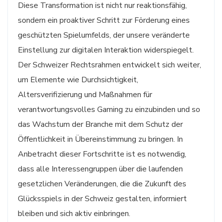
Diese Transformation ist nicht nur reaktionsfähig,
sondern ein proaktiver Schritt zur Förderung eines
geschützten Spielumfelds, der unsere veränderte
Einstellung zur digitalen Interaktion widerspiegelt.
Der Schweizer Rechtsrahmen entwickelt sich weiter,
um Elemente wie Durchsichtigkeit,
Altersverifizierung und Maßnahmen für
verantwortungsvolles Gaming zu einzubinden und so
das Wachstum der Branche mit dem Schutz der
Öffentlichkeit in Übereinstimmung zu bringen. In
Anbetracht dieser Fortschritte ist es notwendig,
dass alle Interessengruppen über die laufenden
gesetzlichen Veränderungen, die die Zukunft des
Glücksspiels in der Schweiz gestalten, informiert
bleiben und sich aktiv einbringen.