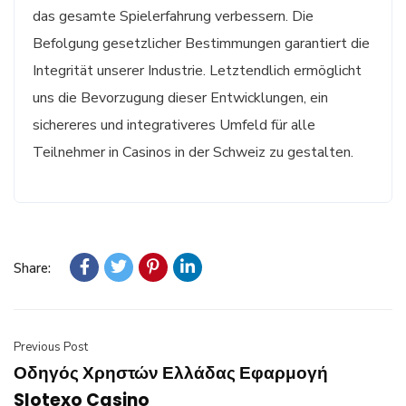
das gesamte Spielerfahrung verbessern. Die
Befolgung gesetzlicher Bestimmungen garantiert die
Integrität unserer Industrie. Letztendlich ermöglicht
uns die Bevorzugung dieser Entwicklungen, ein
sichereres und integrativeres Umfeld für alle
Teilnehmer in Casinos in der Schweiz zu gestalten.
Share:
Previous Post
Οδηγός Χρηστών Ελλάδας Εφαρμογή
Slotexo Casino