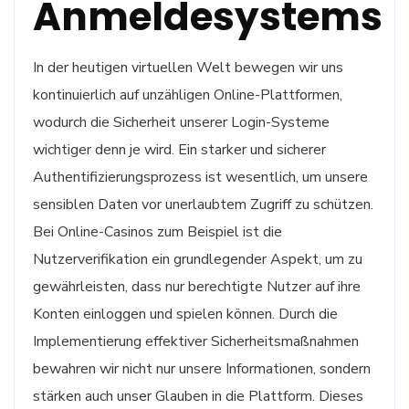
Anmeldesystems
In der heutigen virtuellen Welt bewegen wir uns
kontinuierlich auf unzähligen Online-Plattformen,
wodurch die Sicherheit unserer Login-Systeme
wichtiger denn je wird. Ein starker und sicherer
Authentifizierungsprozess ist wesentlich, um unsere
sensiblen Daten vor unerlaubtem Zugriff zu schützen.
Bei Online-Casinos zum Beispiel ist die
Nutzerverifikation ein grundlegender Aspekt, um zu
gewährleisten, dass nur berechtigte Nutzer auf ihre
Konten einloggen und spielen können. Durch die
Implementierung effektiver Sicherheitsmaßnahmen
bewahren wir nicht nur unsere Informationen, sondern
stärken auch unser Glauben in die Plattform. Dieses