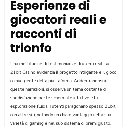
Esperienze di
giocatori reali e
racconti di
trionfo
Una moltitudine di testimonianze di utenti reali su
21bit Casino evidenzia il progetto intrigante e il gioco
coinvolgente della piattaforma. Addentrandosi in
queste narrazioni, si osserva un tema costante di
soddisfazione per le schermate intuitive e la
esplorazione fluida. I utenti paragonano spesso 21bit
con altre siti, notando un chiaro vantaggio nella sua
varietà di gaming e nel suo sistema di premi giusto.