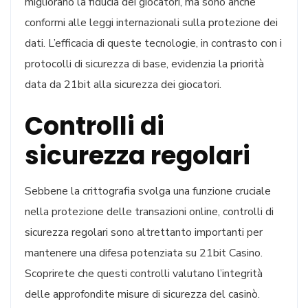
migliorano la fiducia dei giocatori, ma sono anche
conformi alle leggi internazionali sulla protezione dei
dati. L’efficacia di queste tecnologie, in contrasto con i
protocolli di sicurezza di base, evidenzia la priorità
data da 21bit alla sicurezza dei giocatori.
Controlli di
sicurezza regolari
Sebbene la crittografia svolga una funzione cruciale
nella protezione delle transazioni online, controlli di
sicurezza regolari sono altrettanto importanti per
mantenere una difesa potenziata su 21bit Casino.
Scoprirete che questi controlli valutano l’integrità
delle approfondite misure di sicurezza del casinò.