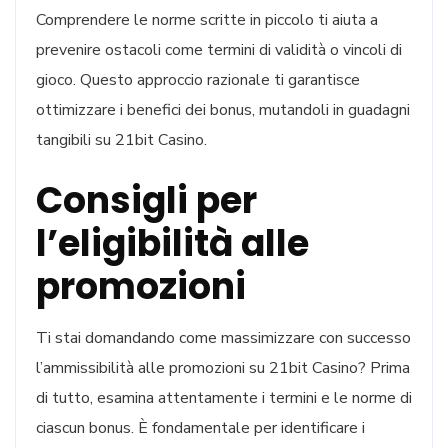
Comprendere le norme scritte in piccolo ti aiuta a
prevenire ostacoli come termini di validità o vincoli di
gioco. Questo approccio razionale ti garantisce
ottimizzare i benefici dei bonus, mutandoli in guadagni
tangibili su 21bit Casino.
Consigli per
l’eligibilità alle
promozioni
Ti stai domandando come massimizzare con successo
l’ammissibilità alle promozioni su 21bit Casino? Prima
di tutto, esamina attentamente i termini e le norme di
ciascun bonus. È fondamentale per identificare i