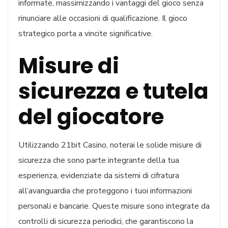
informate, massimizzando i vantaggi del gioco senza
rinunciare alle occasioni di qualificazione. Il gioco
strategico porta a vincite significative.
Misure di
sicurezza e tutela
del giocatore
Utilizzando 21bit Casino, noterai le solide misure di
sicurezza che sono parte integrante della tua
esperienza, evidenziate da sistemi di cifratura
all’avanguardia che proteggono i tuoi informazioni
personali e bancarie. Queste misure sono integrate da
controlli di sicurezza periodici, che garantiscono la