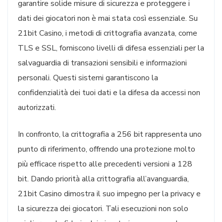
garantire solide misure di sicurezza e proteggere i
dati dei giocatori non è mai stata così essenziale. Su
21bit Casino, i metodi di crittografia avanzata, come
TLS e SSL, forniscono livelli di difesa essenziali per la
salvaguardia di transazioni sensibili e informazioni
personali. Questi sistemi garantiscono la
confidenzialità dei tuoi dati e la difesa da accessi non
autorizzati.
In confronto, la crittografia a 256 bit rappresenta uno
punto di riferimento, offrendo una protezione molto
più efficace rispetto alle precedenti versioni a 128
bit. Dando priorità alla crittografia all’avanguardia,
21bit Casino dimostra il suo impegno per la privacy e
la sicurezza dei giocatori. Tali esecuzioni non solo