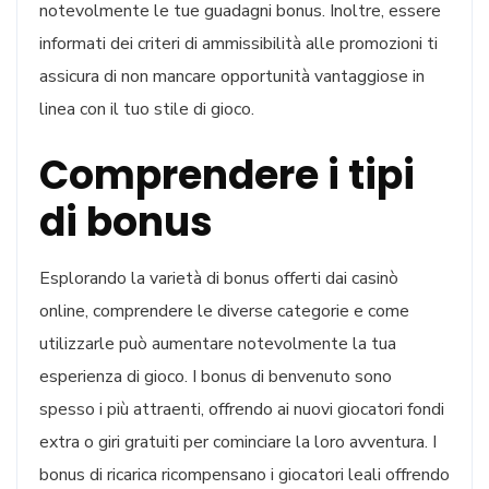
notevolmente le tue guadagni bonus. Inoltre, essere
informati dei criteri di ammissibilità alle promozioni ti
assicura di non mancare opportunità vantaggiose in
linea con il tuo stile di gioco.
Comprendere i tipi
di bonus
Esplorando la varietà di bonus offerti dai casinò
online, comprendere le diverse categorie e come
utilizzarle può aumentare notevolmente la tua
esperienza di gioco. I bonus di benvenuto sono
spesso i più attraenti, offrendo ai nuovi giocatori fondi
extra o giri gratuiti per cominciare la loro avventura. I
bonus di ricarica ricompensano i giocatori leali offrendo