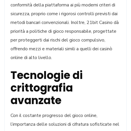
conformità della piattaforma ai più moderni criteri di
sicurezza, proprio come i rigorosi controlli previsti dai
metodi bancari convenzionali. Inoltre, 21bit Casino dà
priorità a politiche di gioco responsabile, progettate
per proteggerti dai rischi del gioco compulsivo,
offrendo mezzi e materiali simili a quelli dei casinò
online di alto livello.
Tecnologie di
crittografia
avanzate
Con il costante progresso del gioco online,
l’importanza delle soluzioni di cifratura sofisticate nel