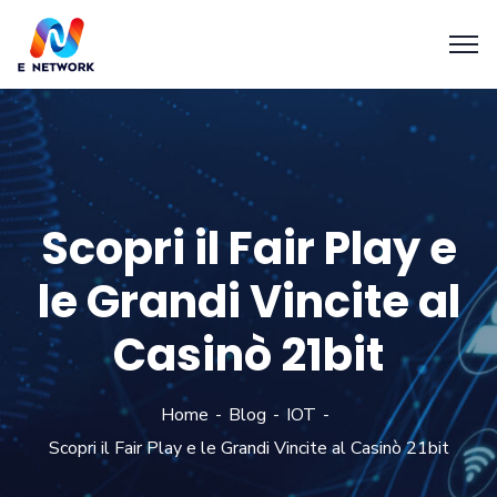
Scopri il Fair Play e
le Grandi Vincite al
Casinò 21bit
Home
Blog
IOT
Scopri il Fair Play e le Grandi Vincite al Casinò 21bit