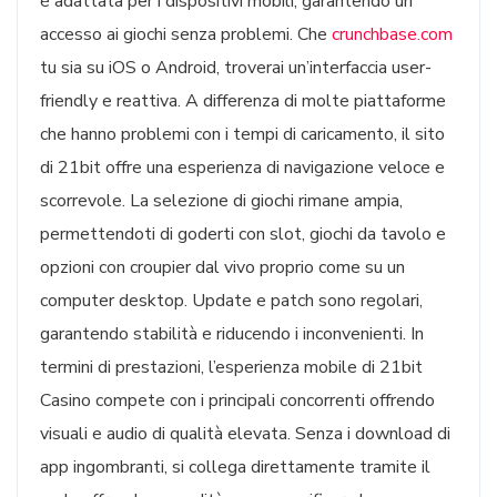
è adattata per i dispositivi mobili, garantendo un
accesso ai giochi senza problemi. Che
crunchbase.com
tu sia su iOS o Android, troverai un’interfaccia user-
friendly e reattiva. A differenza di molte piattaforme
che hanno problemi con i tempi di caricamento, il sito
di 21bit offre una esperienza di navigazione veloce e
scorrevole. La selezione di giochi rimane ampia,
permettendoti di goderti con slot, giochi da tavolo e
opzioni con croupier dal vivo proprio come su un
computer desktop. Update e patch sono regolari,
garantendo stabilità e riducendo i inconvenienti. In
termini di prestazioni, l’esperienza mobile di 21bit
Casino compete con i principali concorrenti offrendo
visuali e audio di qualità elevata. Senza i download di
app ingombranti, si collega direttamente tramite il