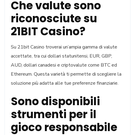
Che valute sono
riconosciute su
21BIT Casino?
Su 21bit Casino troverai un’ampia gamma di valute
accettate, tra cui dollari statunitensi, EUR, GBP,
AUD, dollari canadesi e criptovalute come BTC ed
Ethereum. Questa varietà ti permette di scegliere la
soluzione più adatta alle tue preferenze finanziarie.
Sono disponibili
strumenti per il
gioco responsabile