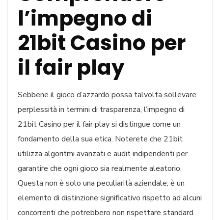
l’impegno di
21bit Casino per
il fair play
Sebbene il gioco d’azzardo possa talvolta sollevare
perplessità in termini di trasparenza, l’impegno di
21bit Casino per il fair play si distingue come un
fondamento della sua etica. Noterete che 21bit
utilizza algoritmi avanzati e audit indipendenti per
garantire che ogni gioco sia realmente aleatorio.
Questa non è solo una peculiarità aziendale; è un
elemento di distinzione significativo rispetto ad alcuni
concorrenti che potrebbero non rispettare standard