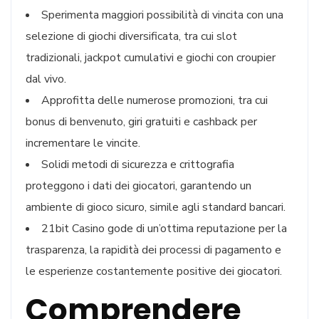
Sperimenta maggiori possibilità di vincita con una
selezione di giochi diversificata, tra cui slot
tradizionali, jackpot cumulativi e giochi con croupier
dal vivo.
Approfitta delle numerose promozioni, tra cui
bonus di benvenuto, giri gratuiti e cashback per
incrementare le vincite.
Solidi metodi di sicurezza e crittografia
proteggono i dati dei giocatori, garantendo un
ambiente di gioco sicuro, simile agli standard bancari.
21bit Casino gode di un’ottima reputazione per la
trasparenza, la rapidità dei processi di pagamento e
le esperienze costantemente positive dei giocatori.
Comprendere