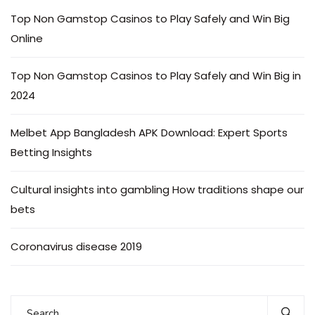
Top Non Gamstop Casinos to Play Safely and Win Big
Online
Top Non Gamstop Casinos to Play Safely and Win Big in
2024
Melbet App Bangladesh APK Download: Expert Sports
Betting Insights
Cultural insights into gambling How traditions shape our
bets
Coronavirus disease 2019