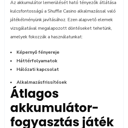
Az akkumulátor lemerülését ható tényezők átlátása
kulcsfontosságú a Shuffle Casino alkalmazással való
játékélményünk javításához. Ezen alapvető elemek
vizsgálatával megalapozott döntéseket tehetünk,
amelyek fokozzák a használatunkat:
Képernyő fényereje
Háttérfolyamatok
Hálózati kapcsolat
Alkalmazásfrissítések
Átlagos
akkumulátor-
fogyasztás játék