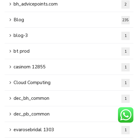
bh_advicepoints.com
2
Blog
235
blog-3
1
bt prod
1
casinom 12855
1
Cloud Computing
1
dec_bh_common
1
dec_pb_common
2
evarosebridal 1303
1