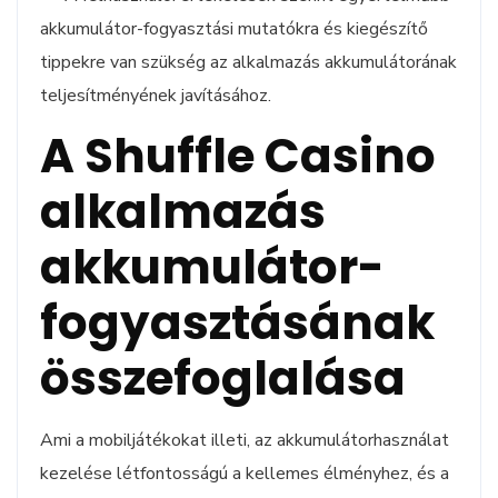
akkumulátor-fogyasztási mutatókra és kiegészítő
tippekre van szükség az alkalmazás akkumulátorának
teljesítményének javításához.
A Shuffle Casino
alkalmazás
akkumulátor-
fogyasztásának
összefoglalása
Ami a mobiljátékokat illeti, az akkumulátorhasználat
kezelése létfontosságú a kellemes élményhez, és a