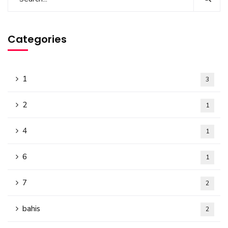
Categories
1
3
2
1
4
1
6
1
7
2
bahis
2