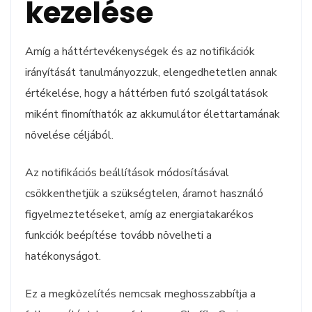
kezelése
Amíg a háttértevékenységek és az notifikációk
irányítását tanulmányozzuk, elengedhetetlen annak
értékelése, hogy a háttérben futó szolgáltatások
miként finomíthatók az akkumulátor élettartamának
növelése céljából.
Az notifikációs beállítások módosításával
csökkenthetjük a szükségtelen, áramot használó
figyelmeztetéseket, amíg az energiatakarékos
funkciók beépítése tovább növelheti a
hatékonyságot.
Ez a megközelítés nemcsak meghosszabbítja a