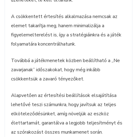
üzeneteket, le kell tiltanunk.
A csökkentett értesítés alkalmazása nemcsak az
elemet takarítja meg, hanem minimalizálja a
figyelemelterelést is, így a stratégiáinkra és a játék
folyamatára koncentrálhatunk.
Továbbá a játékmenetek közben beállítható a „Ne
zavarjanak” időszakokat, hogy még inkább
csökkentsük a zavaró tényezőket.
Alapvetően az értesítési beállítások elsajátítása
lehetővé teszi számunkra, hogy javítsuk az teljes
elköteleződésünket, amíg növeljük az eszköz
élettartamát, garantálva a legjobb teljesítményt és
az szórakozást összes munkamenet során.