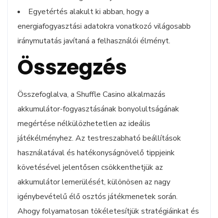
Egyetértés alakult ki abban, hogy a
energiafogyasztási adatokra vonatkozó világosabb
iránymutatás javítaná a felhasználói élményt.
Összegzés
Összefoglalva, a Shuffle Casino alkalmazás
akkumulátor-fogyasztásának bonyolultságának
megértése nélkülözhetetlen az ideális
játékélményhez. Az testreszabható beállítások
használatával és hatékonyságnövelő tippjeink
követésével jelentősen csökkenthetjük az
akkumulátor lemerülését, különösen az nagy
igénybevételű élő osztós játékmenetek során.
Ahogy folyamatosan tökéletesítjük stratégiáinkat és