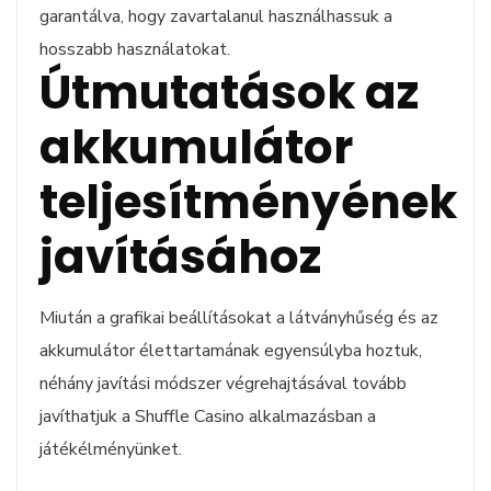
garantálva, hogy zavartalanul használhassuk a
hosszabb használatokat.
Útmutatások az
akkumulátor
teljesítményének
javításához
Miután a grafikai beállításokat a látványhűség és az
akkumulátor élettartamának egyensúlyba hoztuk,
néhány javítási módszer végrehajtásával tovább
javíthatjuk a Shuffle Casino alkalmazásban a
játékélményünket.