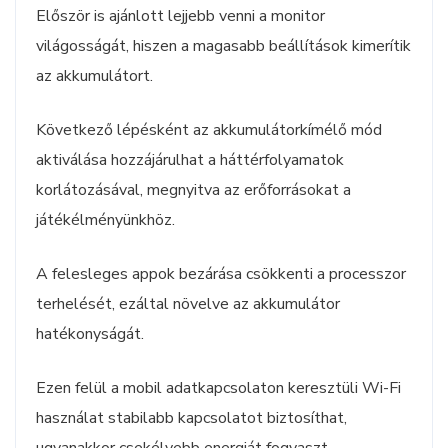
Először is ajánlott lejjebb venni a monitor
világosságát, hiszen a magasabb beállítások kimerítik
az akkumulátort.
Következő lépésként az akkumulátorkímélő mód
aktiválása hozzájárulhat a háttérfolyamatok
korlátozásával, megnyitva az erőforrásokat a
játékélményünkhöz.
A felesleges appok bezárása csökkenti a processzor
terhelését, ezáltal növelve az akkumulátor
hatékonyságát.
Ezen felül a mobil adatkapcsolaton keresztüli Wi-Fi
használat stabilabb kapcsolatot biztosíthat,