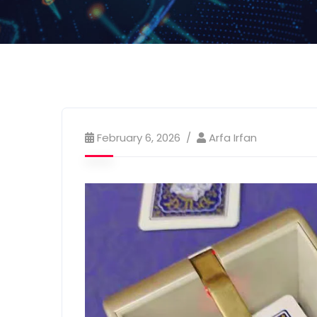
February 6, 2026
Arfa Irfan