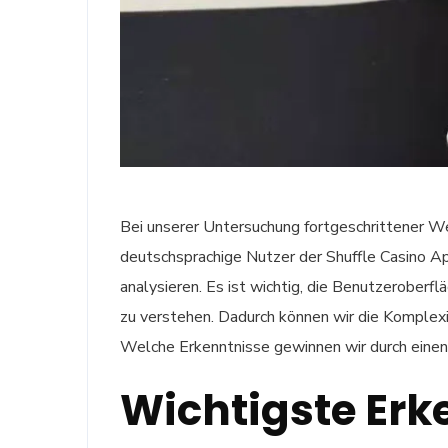
Bei unserer Untersuchung fortgeschrittener 
deutschsprachige Nutzer der Shuffle Casino Ap
analysieren. Es ist wichtig, die Benutzeroberf
zu verstehen. Dadurch können wir die Komple
Welche Erkenntnisse gewinnen wir durch eine
Wichtigste Erk