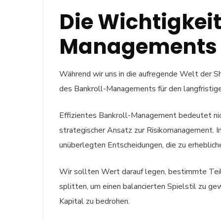
Die Wichtigkeit
Managements
Während wir uns in die aufregende Welt der Sh
des Bankroll-Managements für den langfristige
Effizientes Bankroll-Management bedeutet nicht
strategischer Ansatz zur Risikomanagement. In
unüberlegten Entscheidungen, die zu erheblich
Wir sollten Wert darauf legen, bestimmte Teil
splitten, um einen balancierten Spielstil zu g
Kapital zu bedrohen.