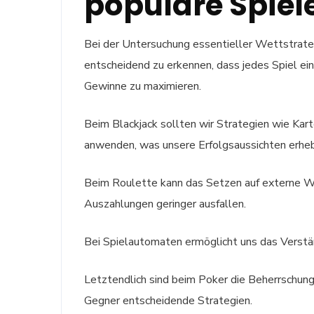
populäre Spiel
Bei der Untersuchung essentieller Wettstrategi
entscheidend zu erkennen, dass jedes Spiel ei
Gewinne zu maximieren.
Beim Blackjack sollten wir Strategien wie Ka
anwenden, was unsere Erfolgsaussichten erheb
Beim Roulette kann das Setzen auf externe We
Auszahlungen geringer ausfallen.
Bei Spielautomaten ermöglicht uns das Verstän
Letztendlich sind beim Poker die Beherrschung
Gegner entscheidende Strategien.