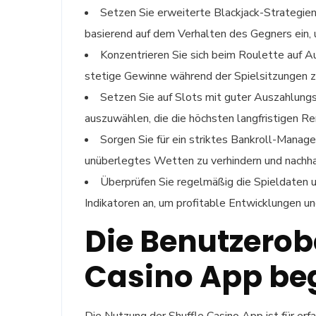
Setzen Sie erweiterte Blackjack-Strategie
basierend auf dem Verhalten des Gegners ein, 
Konzentrieren Sie sich beim Roulette auf A
stetige Gewinne während der Spielsitzungen z
Setzen Sie auf Slots mit guter Auszahlungs
auszuwählen, die die höchsten langfristigen Re
Sorgen Sie für ein striktes Bankroll-Mana
unüberlegtes Wetten zu verhindern und nachhal
Überprüfen Sie regelmäßig die Spieldaten u
Indikatoren an, um profitable Entwicklungen un
Die Benutzerob
Casino App be