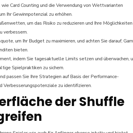
n wie Card Counting und die Verwendung von Wettvarianten
um Ihr Gewinnpotenzial zu erhöhen.
ußenwetten, um das Risiko zu reduzieren und Ihre Möglichkeiten
u verbessern.
quote, um Ihr Budget zu maximieren, und achten Sie darauf, Ga
nditen bieten.
gement, indem Sie tagesaktuelle Limits setzen und überwachen, 
tige Spielpraktiken zu sichern.
nd passen Sie Ihre Strategien auf Basis der Performance-
d Verbesserungspotenziale zu identifizieren.
erfläche der Shuffle
greifen