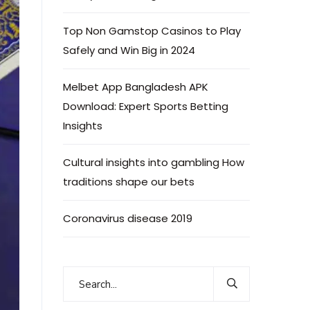
Top Non Gamstop Casinos to Play
Safely and Win Big in 2024
Melbet App Bangladesh APK
Download: Expert Sports Betting
Insights
Cultural insights into gambling How
traditions shape our bets
Coronavirus disease 2019