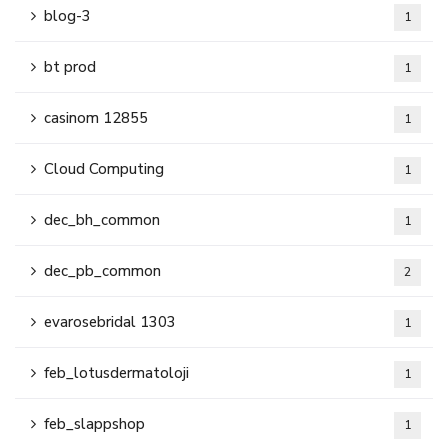
blog-3
1
bt prod
1
casinom 12855
1
Cloud Computing
1
dec_bh_common
1
dec_pb_common
2
evarosebridal 1303
1
feb_lotusdermatoloji
1
feb_slappshop
1