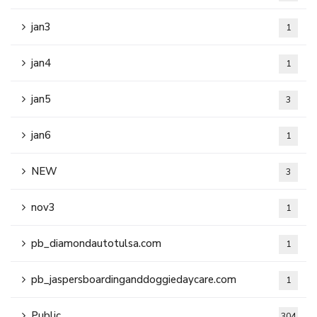
jan3
1
jan4
1
jan5
3
jan6
1
NEW
3
nov3
1
pb_diamondautotulsa.com
1
pb_jaspersboardinganddoggiedaycare.com
1
Public
304