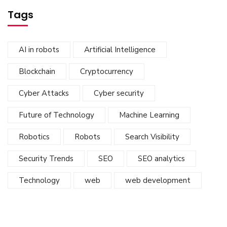
Tags
AI in robots
Artificial Intelligence
Blockchain
Cryptocurrency
Cyber Attacks
Cyber security
Future of Technology
Machine Learning
Robotics
Robots
Search Visibility
Security Trends
SEO
SEO analytics
Technology
web
web development