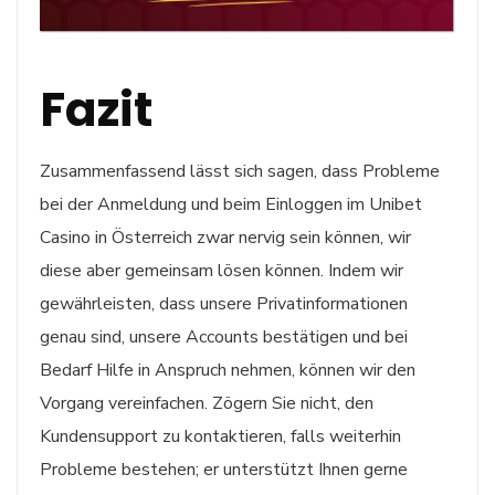
Fazit
Zusammenfassend lässt sich sagen, dass Probleme
bei der Anmeldung und beim Einloggen im Unibet
Casino in Österreich zwar nervig sein können, wir
diese aber gemeinsam lösen können. Indem wir
gewährleisten, dass unsere Privatinformationen
genau sind, unsere Accounts bestätigen und bei
Bedarf Hilfe in Anspruch nehmen, können wir den
Vorgang vereinfachen. Zögern Sie nicht, den
Kundensupport zu kontaktieren, falls weiterhin
Probleme bestehen; er unterstützt Ihnen gerne