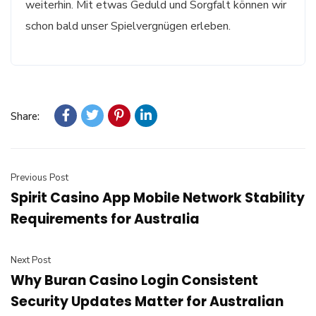
weiterhin. Mit etwas Geduld und Sorgfalt können wir
schon bald unser Spielvergnügen erleben.
Share:
Previous Post
Spirit Casino App Mobile Network Stability
Requirements for Australia
Next Post
Why Buran Casino Login Consistent
Security Updates Matter for Australian