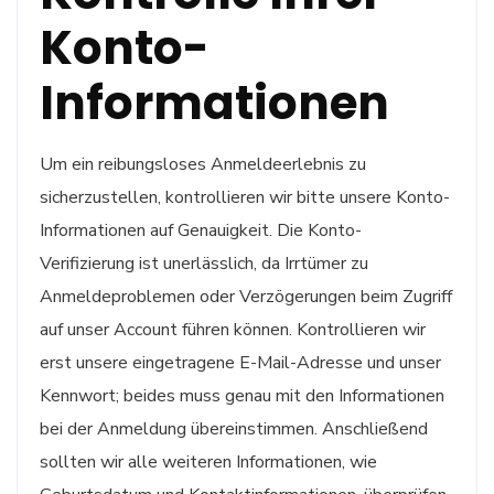
Konto-
Informationen
Um ein reibungsloses Anmeldeerlebnis zu
sicherzustellen, kontrollieren wir bitte unsere Konto-
Informationen auf Genauigkeit. Die Konto-
Verifizierung ist unerlässlich, da Irrtümer zu
Anmeldeproblemen oder Verzögerungen beim Zugriff
auf unser Account führen können. Kontrollieren wir
erst unsere eingetragene E-Mail-Adresse und unser
Kennwort; beides muss genau mit den Informationen
bei der Anmeldung übereinstimmen. Anschließend
sollten wir alle weiteren Informationen, wie