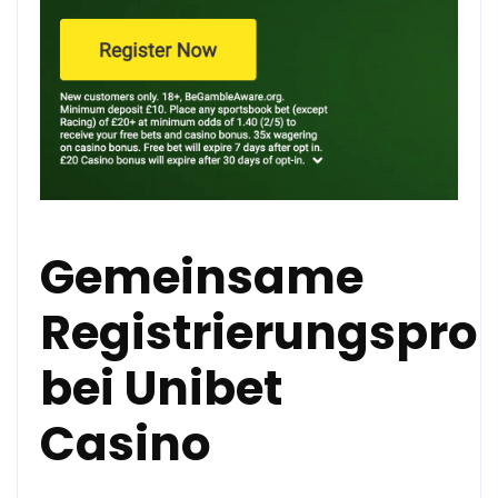
Gemeinsame
Registrierungspro
bei Unibet
Casino