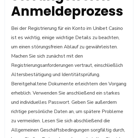
Anmeldeprozess
Bei der Registrierung für ein Konto im Unibet Casino
ist es wichtig, einige wichtige Details zu beachten,
um einen störungsfreien Ablauf zu gewährleisten.
Machen Sie sich zunächst mit den
Registrierungsanforderungen vertraut, einschließlich
Altersbestätigung und Identitätsprüfung.
Bereitgehaltene Dokumente erleichtern den Vorgang
erheblich. Verwenden Sie anschließend ein starkes
und individuelles Passwort. Geben Sie außerdem
richtige persönliche Daten an, um spätere Probleme
zu vermeiden. Lesen Sie sich abschließend die
Allgemeinen Geschäftsbedingungen sorgfältig durch,