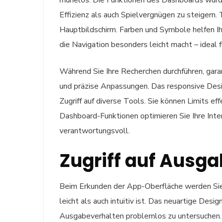
mühelos. Die Funktionen des Dashboards wurde
Effizienz als auch Spielvergnügen zu steigern.
Hauptbildschirm. Farben und Symbole helfen Ihn
die Navigation besonders leicht macht – ideal 
Während Sie Ihre Recherchen durchführen, gar
und präzise Anpassungen. Das responsive Desig
Zugriff auf diverse Tools. Sie können Limits e
Dashboard-Funktionen optimieren Sie Ihre Inter
verantwortungsvoll.
Zugriff auf Ausg
Beim Erkunden der App-Oberfläche werden Sie
leicht als auch intuitiv ist. Das neuartige Desig
Ausgabeverhalten problemlos zu untersuchen. K