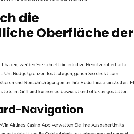
ch die
liche Oberfläche der
t haben, werden Sie schnell die intuitive Benutzeroberfläche
rgt. Um Budgetgrenzen festzulegen, gehen Sie direkt zum
lieren und Benachrichtigungen an Ihre Bedürfnisse einstellen. M
 stets im Griff und können es bewusst und effektiv gestalten.
ard-Navigation
in Airlines Casino App verwalten Sie Ihre Ausgabenlimits