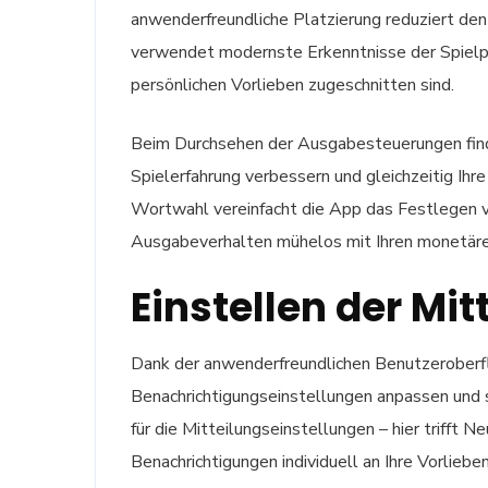
anwenderfreundliche Platzierung reduziert de
verwendet modernste Erkenntnisse der Spielpsy
persönlichen Vorlieben zugeschnitten sind.
Beim Durchsehen der Ausgabesteuerungen find
Spielerfahrung verbessern und gleichzeitig Ihr
Wortwahl vereinfacht die App das Festlegen v
Ausgabeverhalten mühelos mit Ihren monetären
Einstellen der Mi
Dank der anwenderfreundlichen Benutzeroberflä
Benachrichtigungseinstellungen anpassen und 
für die Mitteilungseinstellungen – hier trifft N
Benachrichtigungen individuell an Ihre Vorlie