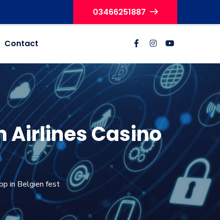
03466251887
Contact
n Airlines Casino
p in Belgien fest