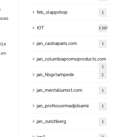
m
feb_slappshop
1
 was
IOT
3,367
jan_caobaparis.com
lle
1
len
jan_columbiapromoproducts.com
1
jan_hbgstampede
2
jan_mentaliumist.com
1
jan_professormadjidsamii
1
jan_zurichberg
1