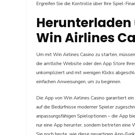
Ergreifen Sie die Kontrolle über Ihre Spiel-Fin
Herunterladen 
Win Airlines C
Um mit Win Airlines Casino zu starten, müssen
die amtliche Website oder den App Store Ihres
unkompliziert und mit wenigen Klicks abgesch
einfachen Anweisungen, um zu beginnen.
Die App von Win Airlines Casino garantiert ein
auf die Bedürfnisse moderner Spieler zugeschni
anpassungsfähigen Spieloptionen – die App bie
nur eine App herunter, sondern betreten eine 
Sie noch heute, wie diese neuartigen App-Funkt