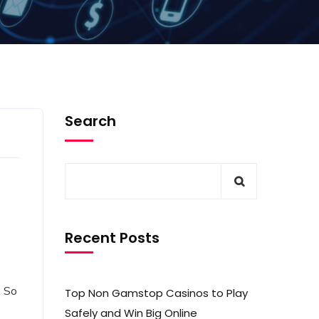
Search
Recent Posts
. So
Top Non Gamstop Casinos to Play
Safely and Win Big Online