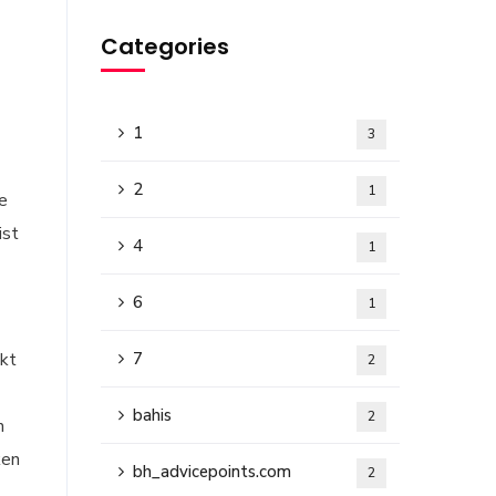
Categories
1
3
2
1
e
ist
4
1
6
1
ekt
7
2
bahis
2
h
ken
bh_advicepoints.com
2