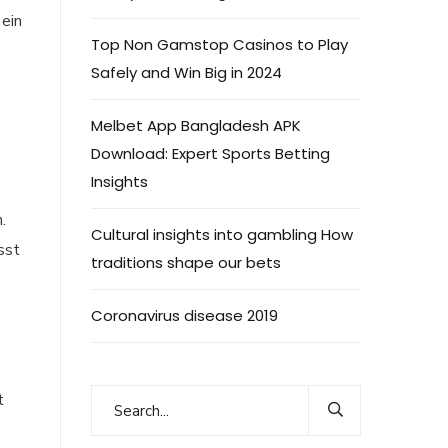
ein
Top Non Gamstop Casinos to Play
Safely and Win Big in 2024
Melbet App Bangladesh APK
Download: Expert Sports Betting
Insights
.
Cultural insights into gambling How
sst
traditions shape our bets
Coronavirus disease 2019
s
t