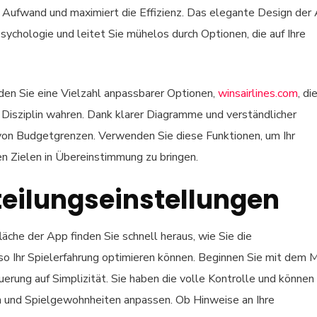
n Aufwand und maximiert die Effizienz. Das elegante Design der
chologie und leitet Sie mühelos durch Optionen, die auf Ihre
en Sie eine Vielzahl anpassbarer Optionen,
winsairlines.com
, di
e Disziplin wahren. Dank klarer Diagramme und verständlicher
on Budgetgrenzen. Verwenden Sie diese Funktionen, um Ihr
 Zielen in Übereinstimmung zu bringen.
tteilungseinstellungen
che der App finden Sie schnell heraus, wie Sie die
so Ihr Spielerfahrung optimieren können. Beginnen Sie mit dem 
euerung auf Simplizität. Sie haben die volle Kontrolle und können
ben und Spielgewohnheiten anpassen. Ob Hinweise an Ihre