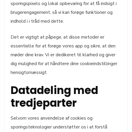
sporingspixels og lokal opbevaring for at få indsigt i
brugerengagement, så vi kan forøge funktioner og
indhold i i tråd med dette.
Det er vigtigt at påpege, at disse metoder er
essentielle for at forøge vores app og sikre, at den
møder dine krav. Vi er dedikeret til klarhed og giver
dig mulighed for at håndtere dine cookieindstillinger
hensigtsmæssigt.
Datadeling med
tredjeparter
Selvom vores anvendelse af cookies og
sporingsteknologier understøtter os i at forstå