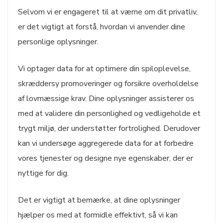
Selvom vi er engageret til at værne om dit privatliv,
er det vigtigt at forstå, hvordan vi anvender dine
personlige oplysninger.
Vi optager data for at optimere din spiloplevelse,
skræddersy promoveringer og forsikre overholdelse
af lovmæssige krav. Dine oplysninger assisterer os
med at validere din personlighed og vedligeholde et
trygt miljø, der understøtter fortrolighed. Derudover
kan vi undersøge aggregerede data for at forbedre
vores tjenester og designe nye egenskaber, der er
nyttige for dig.
Det er vigtigt at bemærke, at dine oplysninger
hjælper os med at formidle effektivt, så vi kan