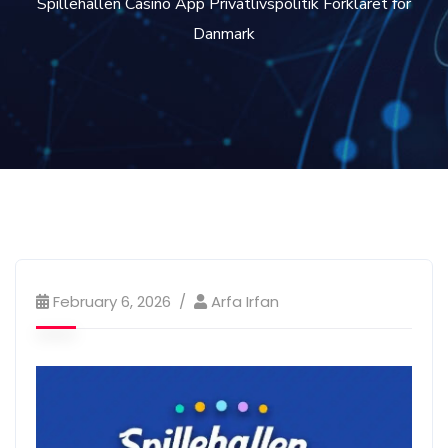
Spillehallen Casino App Privatlivspolitik Forklaret for
Danmark
February 6, 2026
Arfa Irfan