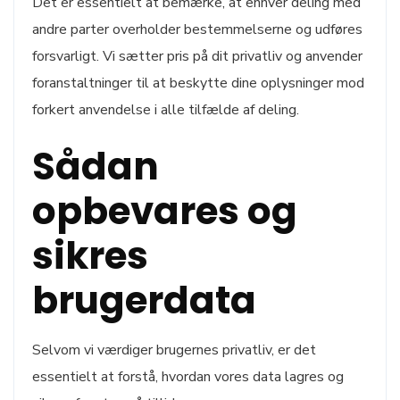
Det er essentielt at bemærke, at enhver deling med
andre parter overholder bestemmelserne og udføres
forsvarligt. Vi sætter pris på dit privatliv og anvender
foranstaltninger til at beskytte dine oplysninger mod
forkert anvendelse i alle tilfælde af deling.
Sådan
opbevares og
sikres
brugerdata
Selvom vi værdiger brugernes privatliv, er det
essentielt at forstå, hvordan vores data lagres og