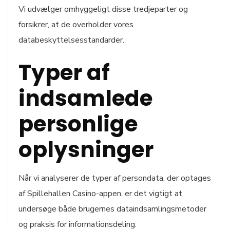
Vi udvælger omhyggeligt disse tredjeparter og
forsikrer, at de overholder vores
databeskyttelsesstandarder.
Typer af
indsamlede
personlige
oplysninger
Når vi analyserer de typer af persondata, der optages
af Spillehallen Casino-appen, er det vigtigt at
undersøge både brugernes dataindsamlingsmetoder
og praksis for informationsdeling.