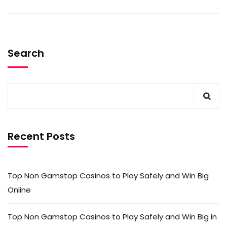
Search
Recent Posts
Top Non Gamstop Casinos to Play Safely and Win Big
Online
Top Non Gamstop Casinos to Play Safely and Win Big in