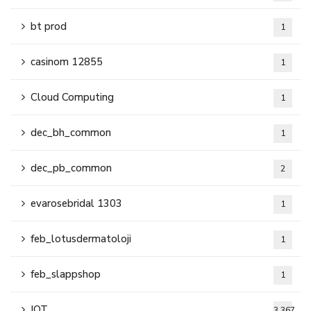
bt prod
1
casinom 12855
1
Cloud Computing
1
dec_bh_common
1
dec_pb_common
2
evarosebridal 1303
1
feb_lotusdermatoloji
1
feb_slappshop
1
IOT
3,367