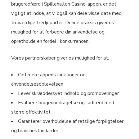
brugeradfærd i Spillehallen Casino-appen, er det
vigtigt at indse, at vi også kan dele visse data med
troværdige tredjeparter. Denne praksis giver os
mulighed for at forbedre din anvendelse og
opretholde en fordel i konkurrencen.
Vores partnerskaber giver os mulighed for at:
Optimere appens funktioner og
anvendelsesoplevelsen
Lever skræddersyet indhold og promoveringer
Evaluere brugerinddragelse og -adfærd med
større effektivitet
Garanterer overholdelse af retslige forpligtelser
og branchestandarder