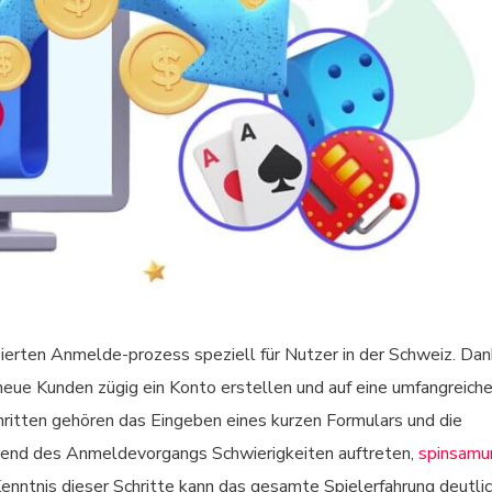
ierten Anmelde-prozess speziell für Nutzer in der Schweiz. Dan
eue Kunden zügig ein Konto erstellen und auf eine umfangreich
hritten gehören das Eingeben eines kurzen Formulars und die
rend des Anmeldevorgangs Schwierigkeiten auftreten,
spinsamur
 Kenntnis dieser Schritte kann das gesamte Spielerfahrung deutli