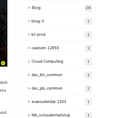
Blog
235
blog-3
1
bt prod
1
casinom 12855
1
Cloud Computing
1
dec_bh_common
1
Nach
dec_pb_common
2
hres
evarosebridal 1303
1
 und
feb_lotusdermatoloji
1