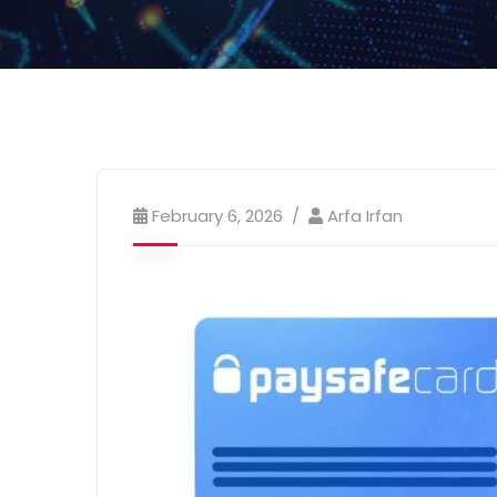
February 6, 2026
Arfa Irfan