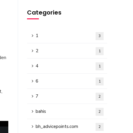
Categories
1
3
2
1
den
4
1
6
1
t,
7
2
bahis
2
bh_advicepoints.com
2