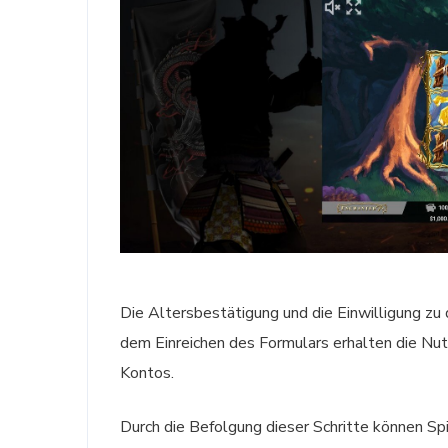
Die Altersbestätigung und die Einwilligung z
dem Einreichen des Formulars erhalten die Nut
Kontos.
Durch die Befolgung dieser Schritte können Sp