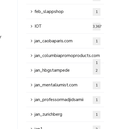
feb_slappshop
1
IOT
3,367
r
jan_caobaparis.com
1
jan_columbiapromoproducts.com
1
jan_hbgstampede
2
jan_mentaliumist.com
1
jan_professormadjidsamii
1
jan_zurichberg
1