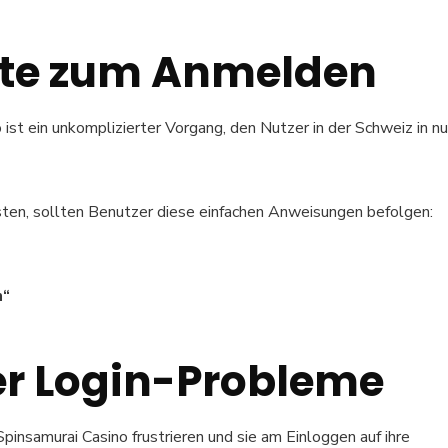
itte zum Anmelden
st ein unkomplizierter Vorgang, den Nutzer in der Schweiz in nu
sten, sollten Benutzer diese einfachen Anweisungen befolgen:
n“
er Login-Probleme
nsamurai Casino frustrieren und sie am Einloggen auf ihre