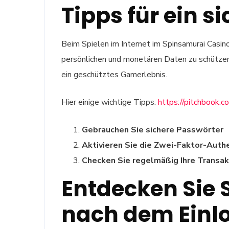
Tipps für ein s
Beim Spielen im Internet im Spinsamurai Casin
persönlichen und monetären Daten zu schütze
ein geschütztes Gamerlebnis.
Hier einige wichtige Tipps:
https://pitchbook.
Gebrauchen Sie sichere Passwörter
Aktivieren Sie die Zwei-Faktor-Authe
Checken Sie regelmäßig Ihre Transa
Entdecken Sie 
nach dem Einl