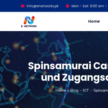
info@enetworks.pk
Mon - Sat: 9:00 am 
Home
Spinsamurai Cas
und Zugangsan
Home
Blog
IOT
Spinsamu