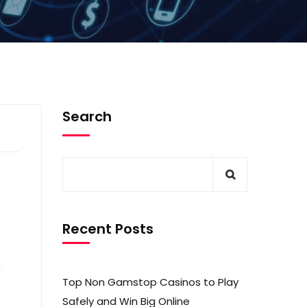
Search
Recent Posts
Top Non Gamstop Casinos to Play
Safely and Win Big Online