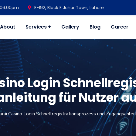
- 06.00pm
E-192, Block E Johar Town, Lahore
About
Services
Gallery
Blog
Career
ino Login Schnellregi
leitung für Nutzer a
rai Casino Login Schnellregistrationsprozess und Zugangsanlei