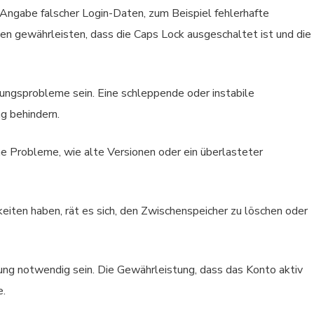
 Angabe falscher Login-Daten, zum Beispiel fehlerhafte
n gewährleisten, dass die Caps Lock ausgeschaltet ist und die
ungsprobleme sein. Eine schleppende oder instabile
 behindern.
e Probleme, wie alte Versionen oder ein überlasteter
iten haben, rät es sich, den Zwischenspeicher zu löschen oder
erung notwendig sein. Die Gewährleistung, dass das Konto aktiv
e.