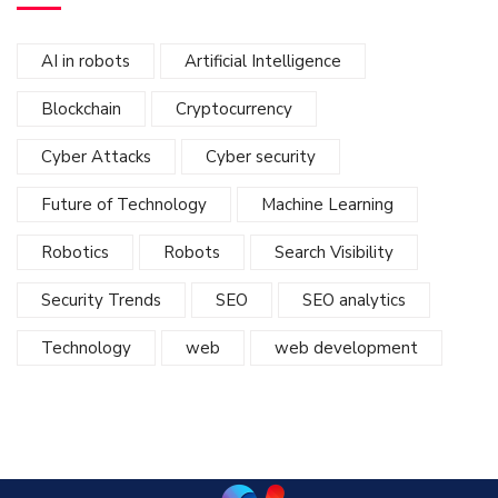
AI in robots
Artificial Intelligence
Blockchain
Cryptocurrency
Cyber Attacks
Cyber security
Future of Technology
Machine Learning
Robotics
Robots
Search Visibility
Security Trends
SEO
SEO analytics
Technology
web
web development