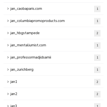
jan_caobaparis.com
1
jan_columbiapromoproducts.com
1
jan_hbgstampede
2
jan_mentaliumist.com
1
jan_professormadjidsamii
1
jan_zurichberg
1
jan1
2
jan2
2
jan3
1