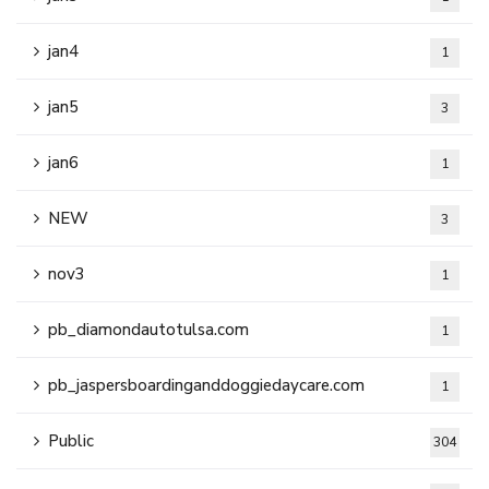
jan4
1
jan5
3
jan6
1
NEW
3
nov3
1
pb_diamondautotulsa.com
1
pb_jaspersboardinganddoggiedaycare.com
1
Public
304