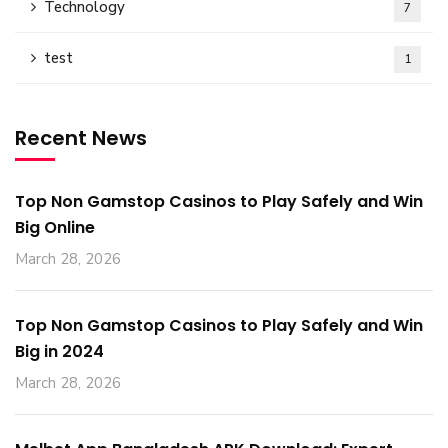
Technology
7
test
1
Recent News
Top Non Gamstop Casinos to Play Safely and Win
Big Online
March 28, 2026
Top Non Gamstop Casinos to Play Safely and Win
Big in 2024
March 28, 2026