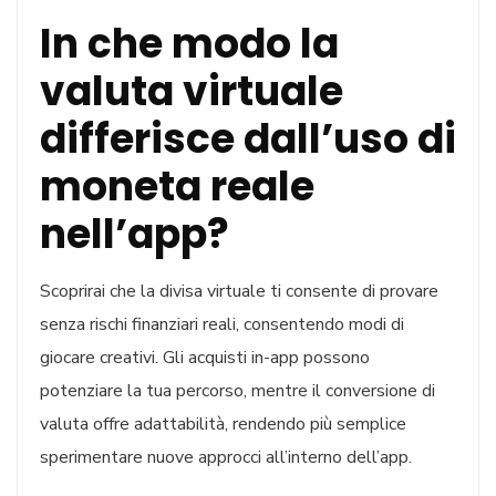
In che modo la
valuta virtuale
differisce dall’uso di
moneta reale
nell’app?
Scoprirai che la divisa virtuale ti consente di provare
senza rischi finanziari reali, consentendo modi di
giocare creativi. Gli acquisti in-app possono
potenziare la tua percorso, mentre il conversione di
valuta offre adattabilità, rendendo più semplice
sperimentare nuove approcci all’interno dell’app.