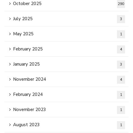
October 2025
290
July 2025
3
May 2025
1
February 2025
4
January 2025
3
November 2024
4
February 2024
1
November 2023
1
August 2023
1