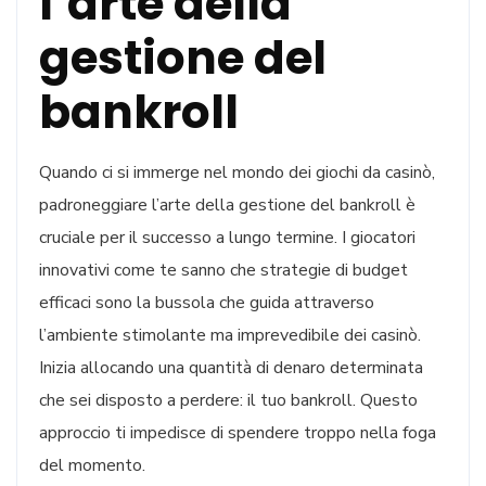
l’arte della
gestione del
bankroll
Quando ci si immerge nel mondo dei giochi da casinò,
padroneggiare l’arte della gestione del bankroll è
cruciale per il successo a lungo termine. I giocatori
innovativi come te sanno che strategie di budget
efficaci sono la bussola che guida attraverso
l’ambiente stimolante ma imprevedibile dei casinò.
Inizia allocando una quantità di denaro determinata
che sei disposto a perdere: il tuo bankroll. Questo
approccio ti impedisce di spendere troppo nella foga
del momento.