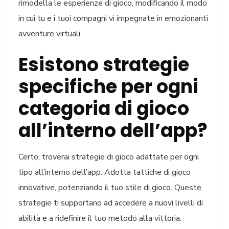
rimodella le esperienze di gioco, modificando il modo
in cui tu e i tuoi compagni vi impegnate in emozionanti
avventure virtuali.
Esistono strategie
specifiche per ogni
categoria di gioco
all’interno dell’app?
Certo, troverai strategie di gioco adattate per ogni
tipo all’interno dell’app. Adotta tattiche di gioco
innovative, potenziando il tuo stile di gioco. Queste
strategie ti supportano ad accedere a nuovi livelli di
abilità e a ridefinire il tuo metodo alla vittoria.