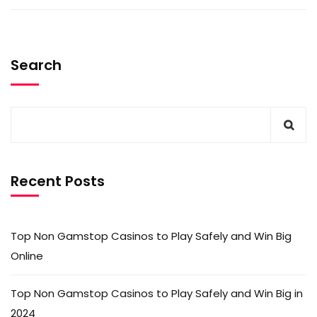
Search
Recent Posts
Top Non Gamstop Casinos to Play Safely and Win Big
Online
Top Non Gamstop Casinos to Play Safely and Win Big in
2024