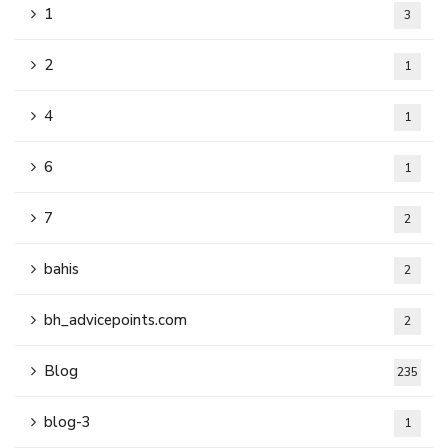
1
3
2
1
4
1
6
1
7
2
bahis
2
bh_advicepoints.com
2
Blog
235
blog-3
1