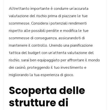
Altrettanto importante è condurre un’accurata
valutazione del rischio prima di piazzare le tue
scommesse. Considera i potenziali rendimenti
rispetto alle possibili perdite e modifica le tue
scommesse di conseguenza, assicurandoti di
mantenere il controllo. Unendo una pianificazione
tattica del budget con un’attenta valutazione del
rischio, sarai ben equipaggiato per affrontare il mondo
dei casinò, proteggendo il tuo investimento e
migliorando la tua esperienza di gioco.
Scoperta delle
strutture di