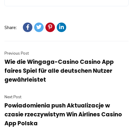
Share:
Previous Post
Wie die Wingaga-Casino Casino App
faires Spiel für alle deutschen Nutzer
gewährleistet
Next Post
Powiadomienia push Aktualizacje w
czasie rzeczywistym Win Airlines Casino
App Polska