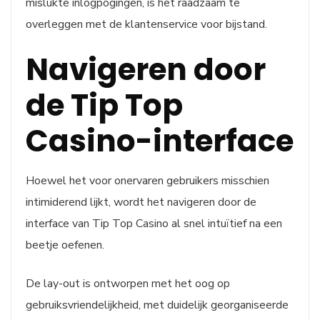
mislukte inlogpogingen, is het raadzaam te
overleggen met de klantenservice voor bijstand.
Navigeren door
de Tip Top
Casino-interface
Hoewel het voor onervaren gebruikers misschien
intimiderend lijkt, wordt het navigeren door de
interface van Tip Top Casino al snel intuïtief na een
beetje oefenen.
De lay-out is ontworpen met het oog op
gebruiksvriendelijkheid, met duidelijk georganiseerde