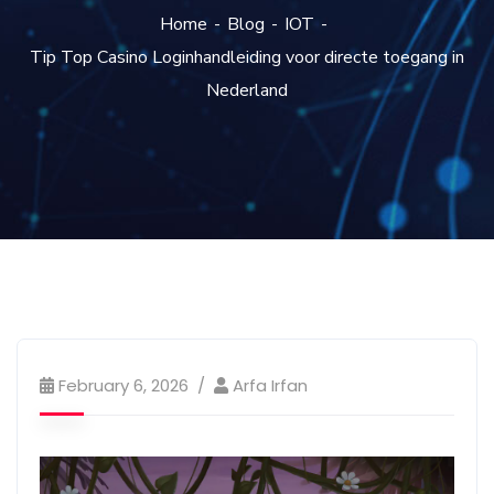
Home
Blog
IOT
Tip Top Casino Loginhandleiding voor directe toegang in
Nederland
February 6, 2026
Arfa Irfan