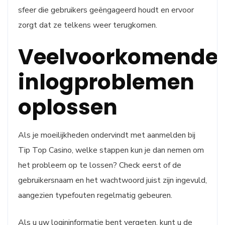
sfeer die gebruikers geëngageerd houdt en ervoor
zorgt dat ze telkens weer terugkomen.
Veelvoorkomende
inlogproblemen
oplossen
Als je moeilijkheden ondervindt met aanmelden bij
Tip Top Casino, welke stappen kun je dan nemen om
het probleem op te lossen? Check eerst of de
gebruikersnaam en het wachtwoord juist zijn ingevuld,
aangezien typefouten regelmatig gebeuren.
Als u uw logininformatie bent vergeten, kunt u de