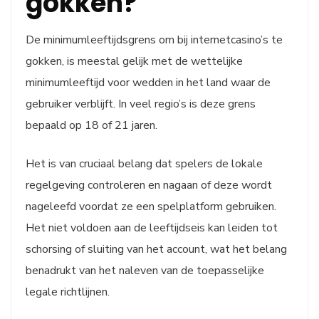
gokken?
De minimumleeftijdsgrens om bij internetcasino’s te
gokken, is meestal gelijk met de wettelijke
minimumleeftijd voor wedden in het land waar de
gebruiker verblijft. In veel regio’s is deze grens
bepaald op 18 of 21 jaren.
Het is van cruciaal belang dat spelers de lokale
regelgeving controleren en nagaan of deze wordt
nageleefd voordat ze een spelplatform gebruiken.
Het niet voldoen aan de leeftijdseis kan leiden tot
schorsing of sluiting van het account, wat het belang
benadrukt van het naleven van de toepasselijke
legale richtlijnen.