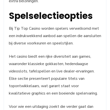
extra beloningen.
Spelselectieopties
Bij Tip Top Casino worden spelers verwelkomd met
een indrukwekkend aanbod aan spellen die aansluiten
bij diverse voorkeuren en speelstijlen.
Het casino biedt een rijke diversiteit aan games,
waaronder klassieke gokkasten, hedendaagse
videoslots, tafelspellen en live dealer-ervaringen.
Elke sectie presenteert populaire titels van
topontwikkelaars, wat garant staat voor
kwalitatieve graphics en een boeiende spelervaring.
Voor wie een uitdaging zoekt die verder gaat dan