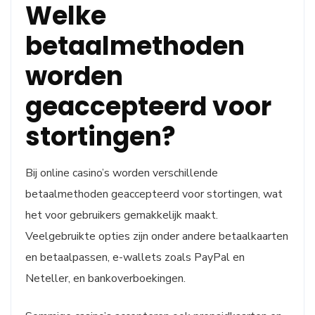
Welke
betaalmethoden
worden
geaccepteerd voor
stortingen?
Bij online casino’s worden verschillende
betaalmethoden geaccepteerd voor stortingen, wat
het voor gebruikers gemakkelijk maakt.
Veelgebruikte opties zijn onder andere betaalkaarten
en betaalpassen, e-wallets zoals PayPal en
Neteller, en bankoverboekingen.