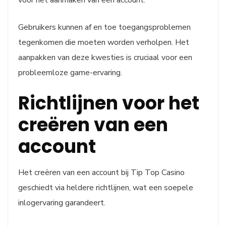
voor het aanmaken van een account.
Gebruikers kunnen af en toe toegangsproblemen
tegenkomen die moeten worden verholpen. Het
aanpakken van deze kwesties is cruciaal voor een
probleemloze game-ervaring.
Richtlijnen voor het
creëren van een
account
Het creëren van een account bij Tip Top Casino
geschiedt via heldere richtlijnen, wat een soepele
inlogervaring garandeert.