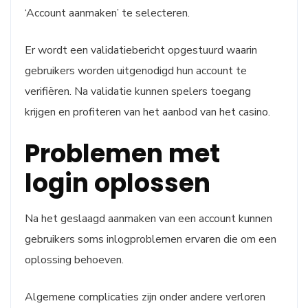
‘Account aanmaken’ te selecteren.
Er wordt een validatiebericht opgestuurd waarin
gebruikers worden uitgenodigd hun account te
verifiëren. Na validatie kunnen spelers toegang
krijgen en profiteren van het aanbod van het casino.
Problemen met
login oplossen
Na het geslaagd aanmaken van een account kunnen
gebruikers soms inlogproblemen ervaren die om een
oplossing behoeven.
Algemene complicaties zijn onder andere verloren