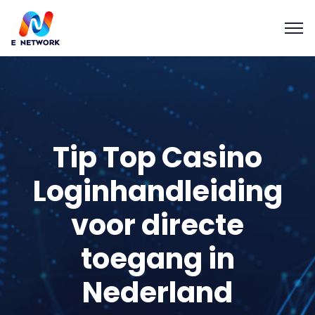
Tip Top Casino
Loginhandleiding
voor directe
toegang in
Nederland