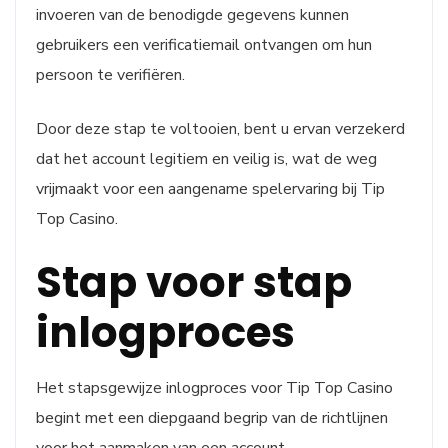
invoeren van de benodigde gegevens kunnen
gebruikers een verificatiemail ontvangen om hun
persoon te verifiëren.
Door deze stap te voltooien, bent u ervan verzekerd
dat het account legitiem en veilig is, wat de weg
vrijmaakt voor een aangename spelervaring bij Tip
Top Casino.
Stap voor stap
inlogproces
Het stapsgewijze inlogproces voor Tip Top Casino
begint met een diepgaand begrip van de richtlijnen