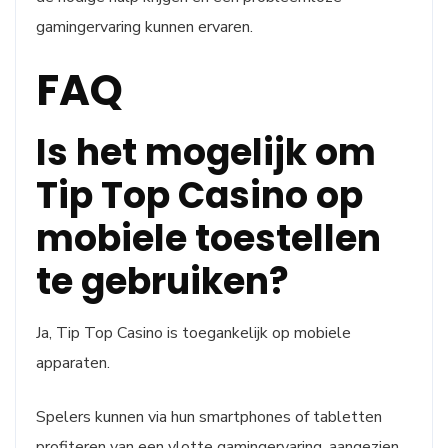
gamingervaring kunnen ervaren.
FAQ
Is het mogelijk om
Tip Top Casino op
mobiele toestellen
te gebruiken?
Ja, Tip Top Casino is toegankelijk op mobiele
apparaten.
Spelers kunnen via hun smartphones of tabletten
profiteren van een vlotte gamingervaring, aangezien