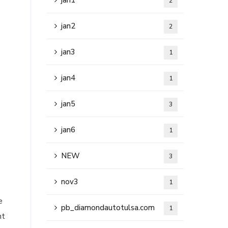
jan1
2
jan2
2
jan3
1
jan4
1
jan5
3
jan6
1
NEW
3
e
nov3
1
e
pb_diamondautotulsa.com
1
ht