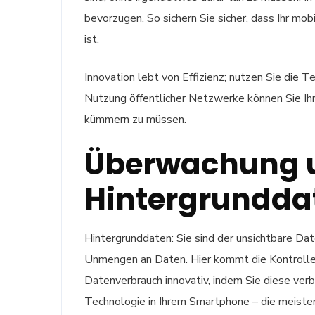
bevorzugen. So sichern Sie sicher, dass Ihr 
ist.
Innovation lebt von Effizienz; nutzen Sie die T
Nutzung öffentlicher Netzwerke können Sie Ihr
kümmern zu müssen.
Überwachung u
Hintergrunddat
Hintergrunddaten: Sie sind der unsichtbare Dat
Unmengen an Daten. Hier kommt die Kontrolle 
Datenverbrauch innovativ, indem Sie diese ve
Technologie in Ihrem Smartphone – die meisten