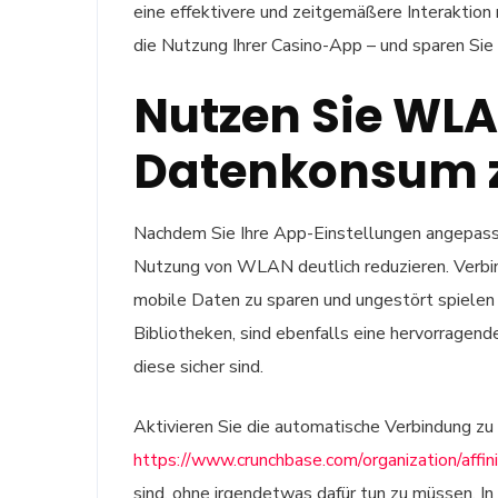
eine effektivere und zeitgemäßere Interaktion
die Nutzung Ihrer Casino-App – und sparen Sie
Nutzen Sie WLA
Datenkonsum z
Nachdem Sie Ihre App-Einstellungen angepasst
Nutzung von WLAN deutlich reduzieren. Verbi
mobile Daten zu sparen und ungestört spielen 
Bibliotheken, sind ebenfalls eine hervorragend
diese sicher sind.
Aktivieren Sie die automatische Verbindung 
https://www.crunchbase.com/organization/affi
sind, ohne irgendetwas dafür tun zu müssen.