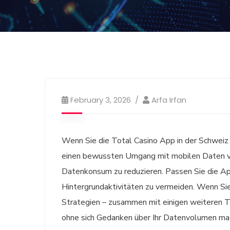
February 3, 2026
Arfa Irfan
Wenn Sie die Total Casino App in der Schweiz
einen bewussten Umgang mit mobilen Daten v
Datenkonsum zu reduzieren. Passen Sie die Ap
Hintergrundaktivitäten zu vermeiden. Wenn Sie
Strategien – zusammen mit einigen weiteren Tip
ohne sich Gedanken über Ihr Datenvolumen m