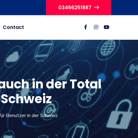
03466251887
Contact
uch in der Total
r Schweiz
ür Benutzer in der Schweiz