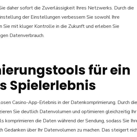
ie daher sofort die Zuverlässigkeit Ihres Netzwerks. Durch die
nstellung der Einstellungen verbessern Sie sowohl Ihre
 Sie mit kluger Kontrolle in die Zukunft und erleben Sie
gen Datenverbrauch.
erungstools für ein
s Spielerlebnis
slosen Casino-App-Erlebnis in der Datenkomprimierung. Durch di
eren Sie deutlich Datenvolumen und optimieren gleichzeitig Ihr
ols komprimieren die Daten während der Sendung, sodass Sie Ihr
ich Gedanken über Ihr Datenvolumen zu machen. Das steigert nic