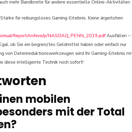
 auch mehr Bandbreite für andere essentielle Online-Aktivitäten.
Stärke für reibungsloses Gaming-Erlebnis. Keine ärgerlichen
a/AnnualReportArchive/p/NASDAQ_PENN_2019.pdf
Ausfällen – 
Egal, ob Sie ein begrenztes Geldmittel haben oder einfach nur
ng von Datenreduktionswerkzeugen wird Ihr Gaming-Erlebnis mi
 diese intelligente Technik noch sofort!
tworten
einen mobilen
esonders mit der Total
en?