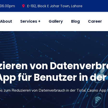
- 06.00pm
E-192, Block E Johar Town, Lahore
About
Services
Gallery
Blog
Career
ieren von Datenverbra
pp für Benutzer in de
s zum Reduzieren von Datenverbrauch in der Total Casino App f