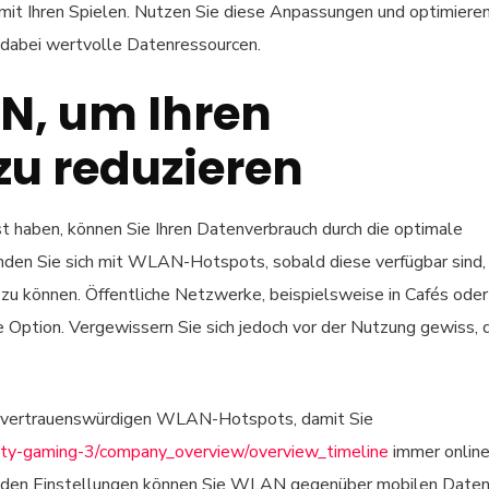
 mit Ihren Spielen. Nutzen Sie diese Anpassungen und optimieren
 dabei wertvolle Datenressourcen.
N, um Ihren
u reduzieren
 haben, können Sie Ihren Datenverbrauch durch die optimale
nden Sie sich mit WLAN-Hotspots, sobald diese verfügbar sind,
zu können. Öffentliche Netzwerke, beispielsweise in Cafés oder
e Option. Vergewissern Sie sich jedoch vor der Nutzung gewiss, 
zu vertrauenswürdigen WLAN-Hotspots, damit Sie
nity-gaming-3/company_overview/overview_timeline
immer onlin
 In den Einstellungen können Sie WLAN gegenüber mobilen Date