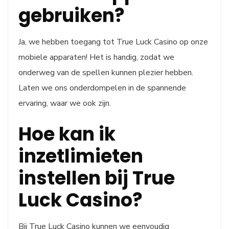
gebruiken?
Ja, we hebben toegang tot True Luck Casino op onze
mobiele apparaten! Het is handig, zodat we
onderweg van de spellen kunnen plezier hebben.
Laten we ons onderdompelen in de spannende
ervaring, waar we ook zijn.
Hoe kan ik
inzetlimieten
instellen bij True
Luck Casino?
Bij True Luck Casino kunnen we eenvoudig