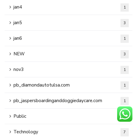
jan4
1
jan5
3
jan6
1
NEW
3
nov3
1
pb_diamondautotulsa.com
1
pb_jaspersboardinganddoggiedaycare.com
1
Public
304
Technology
7