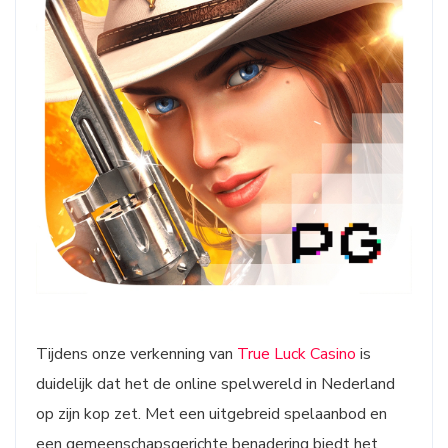
Tijdens onze verkenning van
True Luck Casino
is
duidelijk dat het de online spelwereld in Nederland
op zijn kop zet. Met een uitgebreid spelaanbod en
een gemeenschapsgerichte benadering biedt het