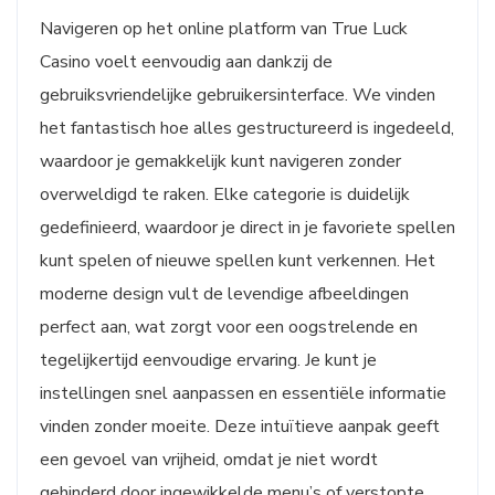
Navigeren op het online platform van True Luck
Casino voelt eenvoudig aan dankzij de
gebruiksvriendelijke gebruikersinterface. We vinden
het fantastisch hoe alles gestructureerd is ingedeeld,
waardoor je gemakkelijk kunt navigeren zonder
overweldigd te raken. Elke categorie is duidelijk
gedefinieerd, waardoor je direct in je favoriete spellen
kunt spelen of nieuwe spellen kunt verkennen. Het
moderne design vult de levendige afbeeldingen
perfect aan, wat zorgt voor een oogstrelende en
tegelijkertijd eenvoudige ervaring. Je kunt je
instellingen snel aanpassen en essentiële informatie
vinden zonder moeite. Deze intuïtieve aanpak geeft
een gevoel van vrijheid, omdat je niet wordt
gehinderd door ingewikkelde menu’s of verstopte