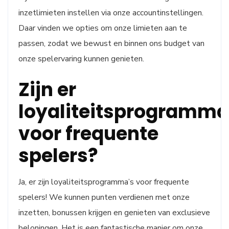
inzetlimieten instellen via onze accountinstellingen.
Daar vinden we opties om onze limieten aan te
passen, zodat we bewust en binnen ons budget van
onze spelervaring kunnen genieten.
Zijn er
loyaliteitsprogramma
voor frequente
spelers?
Ja, er zijn loyaliteitsprogramma’s voor frequente
spelers! We kunnen punten verdienen met onze
inzetten, bonussen krijgen en genieten van exclusieve
beloningen. Het is een fantastische manier om onze