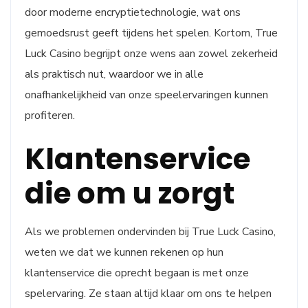
door moderne encryptietechnologie, wat ons
gemoedsrust geeft tijdens het spelen. Kortom, True
Luck Casino begrijpt onze wens aan zowel zekerheid
als praktisch nut, waardoor we in alle
onafhankelijkheid van onze speelervaringen kunnen
profiteren.
Klantenservice
die om u zorgt
Als we problemen ondervinden bij True Luck Casino,
weten we dat we kunnen rekenen op hun
klantenservice die oprecht begaan is met onze
spelervaring. Ze staan altijd klaar om ons te helpen