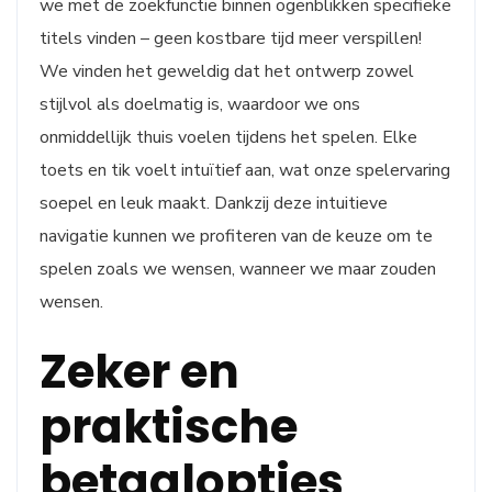
we met de zoekfunctie binnen ogenblikken specifieke
titels vinden – geen kostbare tijd meer verspillen!
We vinden het geweldig dat het ontwerp zowel
stijlvol als doelmatig is, waardoor we ons
onmiddellijk thuis voelen tijdens het spelen. Elke
toets en tik voelt intuïtief aan, wat onze spelervaring
soepel en leuk maakt. Dankzij deze intuitieve
navigatie kunnen we profiteren van de keuze om te
spelen zoals we wensen, wanneer we maar zouden
wensen.
Zeker en
praktische
betaalopties