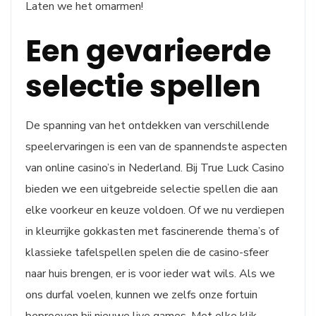
Laten we het omarmen!
Een gevarieerde
selectie spellen
De spanning van het ontdekken van verschillende
speelervaringen is een van de spannendste aspecten
van online casino’s in Nederland. Bij True Luck Casino
bieden we een uitgebreide selectie spellen die aan
elke voorkeur en keuze voldoen. Of we nu verdiepen
in kleurrijke gokkasten met fascinerende thema’s of
klassieke tafelspellen spelen die de casino-sfeer
naar huis brengen, er is voor ieder wat wils. Als we
ons durfal voelen, kunnen we zelfs onze fortuin