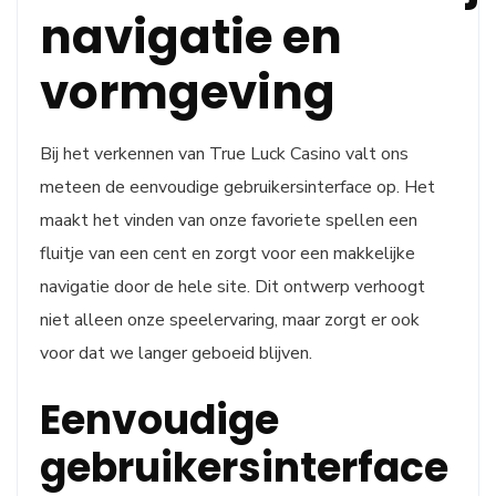
navigatie en
vormgeving
Bij het verkennen van True Luck Casino valt ons
meteen de eenvoudige gebruikersinterface op. Het
maakt het vinden van onze favoriete spellen een
fluitje van een cent en zorgt voor een makkelijke
navigatie door de hele site. Dit ontwerp verhoogt
niet alleen onze speelervaring, maar zorgt er ook
voor dat we langer geboeid blijven.
Eenvoudige
gebruikersinterface