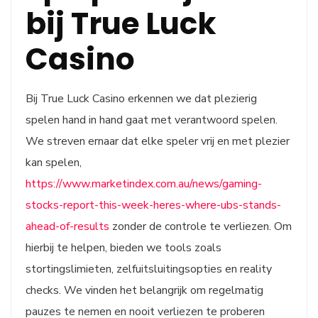
bij True Luck
Casino
Bij True Luck Casino erkennen we dat plezierig
spelen hand in hand gaat met verantwoord spelen.
We streven ernaar dat elke speler vrij en met plezier
kan spelen,
https://www.marketindex.com.au/news/gaming-
stocks-report-this-week-heres-where-ubs-stands-
ahead-of-results
zonder de controle te verliezen. Om
hierbij te helpen, bieden we tools zoals
stortingslimieten, zelfuitsluitingsopties en reality
checks. We vinden het belangrijk om regelmatig
pauzes te nemen en nooit verliezen te proberen