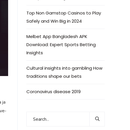
Top Non Gamstop Casinos to Play
Safely and Win Big in 2024
Melbet App Bangladesh APK
Download: Expert Sports Betting
Insights
Cultural insights into gambling How
traditions shape our bets
Coronavirus disease 2019
 ja
ive-