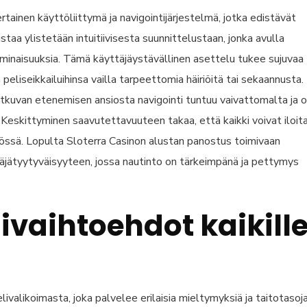
rtainen käyttöliittymä ja navigointijärjestelmä, jotka edistävät
taa ylistetään intuitiivisesta suunnittelustaan, jonka avulla
a ominaisuuksia. Tämä käyttäjäystävällinen asettelu tukee sujuvaa
peliseikkailuihinsa vailla tarpeettomia häiriöitä tai sekaannusta.
jatkuvan etenemisen ansiosta navigointi tuntuu vaivattomalta ja 
. Keskittyminen saavutettavuuteen takaa, että kaikki voivat iloit
össä. Lopulta Sloterra Casinon alustan panostus toimivaan
äjätyytyväisyyteen, jossa nautinto on tärkeimpänä ja pettymys
ivaihtoehdot kaikill
ivalikoimasta, joka palvelee erilaisia mieltymyksiä ja taitotasoja