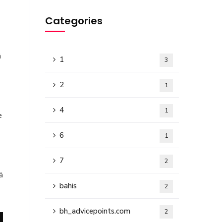
Categories
ä
1
3
2
1
4
1
e
6
1
7
2
ä
bahis
2
a
bh_advicepoints.com
2