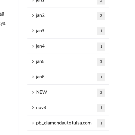
jan1
2
tää
jan2
2
tys.
jan3
1
jan4
1
jan5
3
jan6
1
NEW
3
nov3
1
pb_diamondautotulsa.com
1