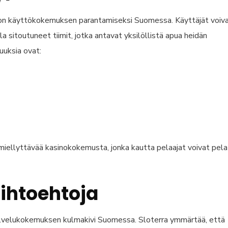
non käyttökokemuksen parantamiseksi Suomessa. Käyttäjät voiv
lla sitoutuneet tiimit, jotka antavat yksilöllistä apua heidän
uuksia ovat:
a miellyttävää kasinokokemusta, jonka kautta pelaajat voivat pel
aihtoehtoja
alvelukokemuksen kulmakivi Suomessa. Sloterra ymmärtää, että