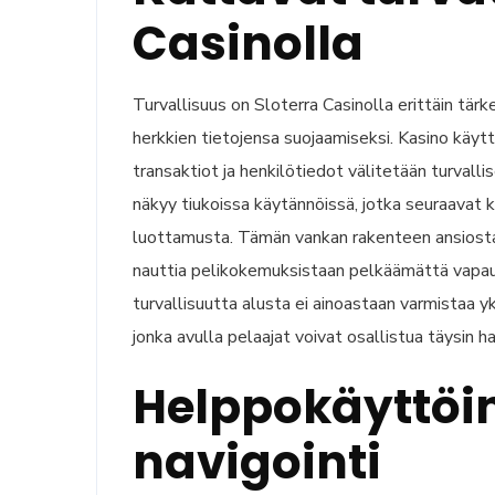
Casinolla
Turvallisuus on Sloterra Casinolla erittäin tärk
herkkien tietojensa suojaamiseksi. Kasino käytt
transaktiot ja henkilötiedot välitetään turvalli
näkyy tiukoissa käytännöissä, jotka seuraavat ka
luottamusta. Tämän vankan rakenteen ansiosta 
nauttia pelikokemuksistaan pelkäämättä vapauk
turvallisuutta alusta ei ainoastaan varmistaa yk
jonka avulla pelaajat voivat osallistua täysin 
Helppokäyttöin
navigointi