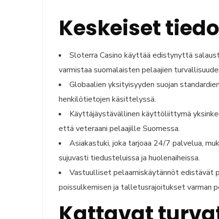
Keskeiset tiedo
Sloterra Casino käyttää edistynyttä salaust
varmistaa suomalaisten pelaajien turvallisuude
Globaalien yksityisyyden suojan standardie
henkilötietojen käsittelyssä.
Käyttäjäystävällinen käyttöliittymä yksinker
että veteraani pelaajille Suomessa.
Asiakastuki, joka tarjoaa 24/7 palvelua, muk
sujuvasti tiedusteluissa ja huolenaiheissa.
Vastuulliset pelaamiskäytännöt edistävät pe
poissulkemisen ja talletusrajoitukset varman p
Kattavat turva