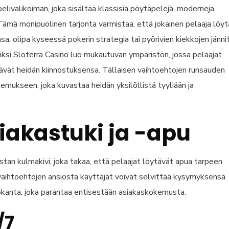
elivalikoiman, joka sisältää klassisia pöytäpelejä, moderneja
ä. Tämä monipuolinen tarjonta varmistaa, että jokainen pelaaja löy
sa, olipa kyseessä pokerin strategia tai pyörivien kiekkojen jänni
ksi Sloterra Casino luo mukautuvan ympäristön, jossa pelaajat
tyttävät heidän kiinnostuksensa. Tällaisen vaihtoehtojen runsauden
emukseen, joka kuvastaa heidän yksilöllistä tyyliään ja
iakastuki ja -apu
stan kulmakivi, joka takaa, että pelaajat löytävät apua tarpeen
aihtoehtojen ansiosta käyttäjät voivat selvittää kysymyksensä
okanta, joka parantaa entisestään asiakaskokemusta.
/7