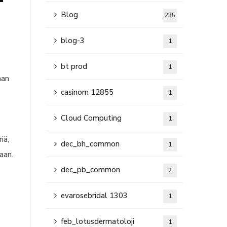
Blog
235
blog-3
1
bt prod
1
aan
casinom 12855
1
Cloud Computing
1
iä,
dec_bh_common
1
aan.
dec_pb_common
2
evarosebridal 1303
1
feb_lotusdermatoloji
1