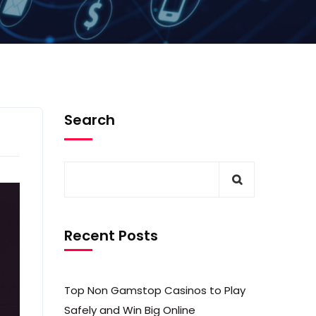
Search
Recent Posts
Top Non Gamstop Casinos to Play
Safely and Win Big Online