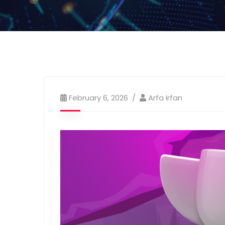
February 6, 2026
Arfa Irfan