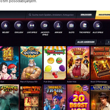
ostim posodabljanjem.