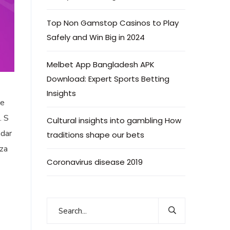
Top Non Gamstop Casinos to Play
Safely and Win Big in 2024
Melbet App Bangladesh APK
Download: Expert Sports Betting
Insights
je
. S
Cultural insights into gambling How
ndar
traditions shape our bets
 za
Coronavirus disease 2019