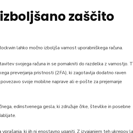
izboljšano zaščito
i Rockwin lahko močno izboljša varnost uporabniškega računa.
avitev svojega računa in se pomakniti do razdelka z varnostjo. 
ga preverjanja pristnosti (2FA), ki zagotavlja dodatno raven
a povezavo svoje mobilne naprave ali e-pošte za prejemanje
ega, edinstvenega gesla, ki združuje črke, številke in posebne
abljate.
vprašanja, ki jih ni enostavno uganiti. Z izvajanjem teh ukrepov l