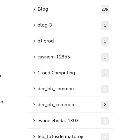
Blog
235
blog-3
1
bt prod
1
casinom 12855
1
Cloud Computing
1
om
dec_bh_common
1
nim
dec_pb_common
2
evarosebridal 1303
1
feb_lotusdermatoloji
1