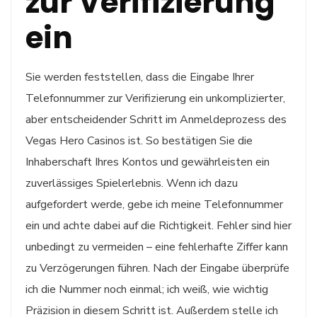
zur Verifizierung
ein
Sie werden feststellen, dass die Eingabe Ihrer
Telefonnummer zur Verifizierung ein unkomplizierter,
aber entscheidender Schritt im Anmeldeprozess des
Vegas Hero Casinos ist. So bestätigen Sie die
Inhaberschaft Ihres Kontos und gewährleisten ein
zuverlässiges Spielerlebnis. Wenn ich dazu
aufgefordert werde, gebe ich meine Telefonnummer
ein und achte dabei auf die Richtigkeit. Fehler sind hier
unbedingt zu vermeiden – eine fehlerhafte Ziffer kann
zu Verzögerungen führen. Nach der Eingabe überprüfe
ich die Nummer noch einmal; ich weiß, wie wichtig
Präzision in diesem Schritt ist. Außerdem stelle ich