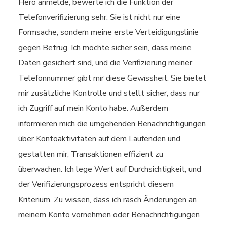
Hero anmelde, bewerte ich die Funktion der
Telefonverifizierung sehr. Sie ist nicht nur eine
Formsache, sondern meine erste Verteidigungslinie
gegen Betrug. Ich möchte sicher sein, dass meine
Daten gesichert sind, und die Verifizierung meiner
Telefonnummer gibt mir diese Gewissheit. Sie bietet
mir zusätzliche Kontrolle und stellt sicher, dass nur
ich Zugriff auf mein Konto habe. Außerdem
informieren mich die umgehenden Benachrichtigungen
über Kontoaktivitäten auf dem Laufenden und
gestatten mir, Transaktionen effizient zu
überwachen. Ich lege Wert auf Durchsichtigkeit, und
der Verifizierungsprozess entspricht diesem
Kriterium. Zu wissen, dass ich rasch Änderungen an
meinem Konto vornehmen oder Benachrichtigungen