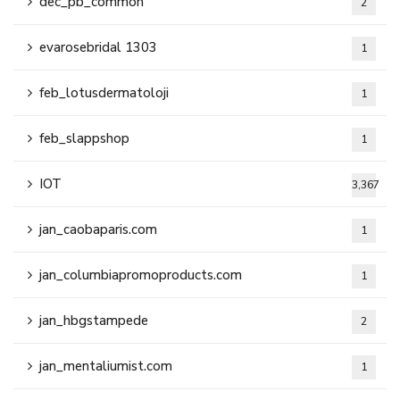
dec_pb_common
2
evarosebridal 1303
1
feb_lotusdermatoloji
1
feb_slappshop
1
IOT
3,367
jan_caobaparis.com
1
jan_columbiapromoproducts.com
1
jan_hbgstampede
2
jan_mentaliumist.com
1