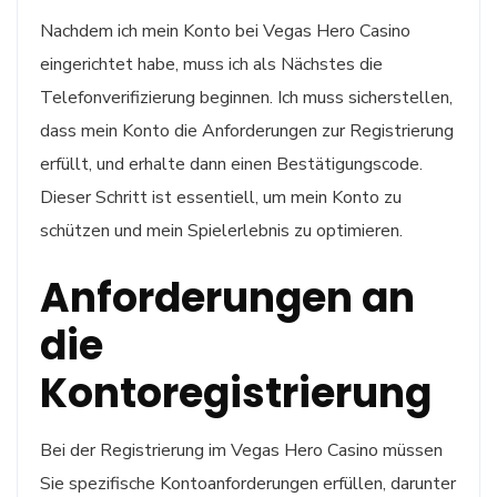
Nachdem ich mein Konto bei Vegas Hero Casino
eingerichtet habe, muss ich als Nächstes die
Telefonverifizierung beginnen. Ich muss sicherstellen,
dass mein Konto die Anforderungen zur Registrierung
erfüllt, und erhalte dann einen Bestätigungscode.
Dieser Schritt ist essentiell, um mein Konto zu
schützen und mein Spielerlebnis zu optimieren.
Anforderungen an
die
Kontoregistrierung
Bei der Registrierung im Vegas Hero Casino müssen
Sie spezifische Kontoanforderungen erfüllen, darunter