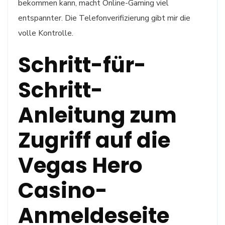
bekommen kann, macht Online-Gaming viel
entspannter. Die Telefonverifizierung gibt mir die
volle Kontrolle.
Schritt-für-
Schritt-
Anleitung zum
Zugriff auf die
Vegas Hero
Casino-
Anmeldeseite