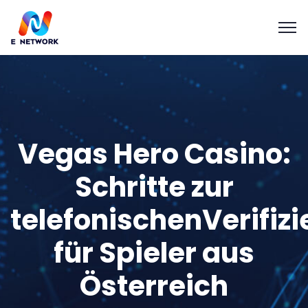
Vegas Hero Casino:
Schritte zur
telefonischenVerifiz
für Spieler aus
Österreich