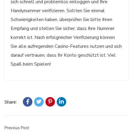
sich schnell und problemlos einloggen und Ihre
Handynummer verifizieren. Sollten Sie einmal
Schwierigkeiten haben, überprüfen Sie bitte Ihren
Empfang und stellen Sie sicher, dass Ihre Nummer
korrekt ist. Nach erfolgreicher Verifizierung können
Sie alle aufregenden Casino-Features nutzen und sich
darauf vertrauen, dass Ihr Konto geschützt ist. Viel
Spaß beim Spielen!
Share:
Previous Post