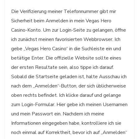
Die Verifizierung meiner Telefonnummer gibt mir
Sicherheit beim Anmelden in mein Vegas Hero
Casino-Konto. Um zur Login-Seite zu gelangen, öffne
ich zunächst meinen favorisierten Webbrowser. Ich
gebe „Vegas Hero Casino“ in die Suchleiste ein und
betätige Enter. Die offizielle Website sollte eines
der ersten Resultate sein, also tippe ich darauf.
Sobald die Startseite geladen ist, halte Ausschau ich
nach dem „Anmelden“-Button, der sich üblicherweise
oben rechts befindet. Ich klicke darauf und gelange
zum Login-Formular. Hier gebe ich meinen Usernamen
und mein Passwort ein. Nachdem ich meine
Informationen eingegeben habe, kontrolliere ich sie
noch einmal auf Korrektheit, bevor ich auf „Anmelden“