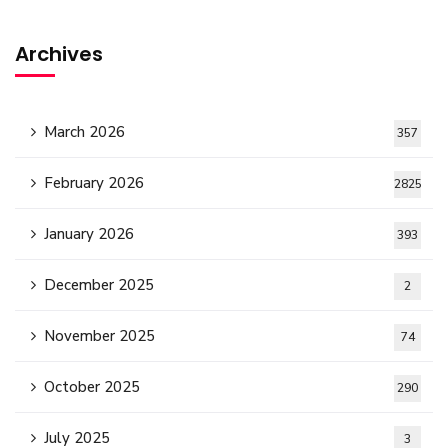
Archives
March 2026
357
February 2026
2825
January 2026
393
December 2025
2
November 2025
74
October 2025
290
July 2025
3