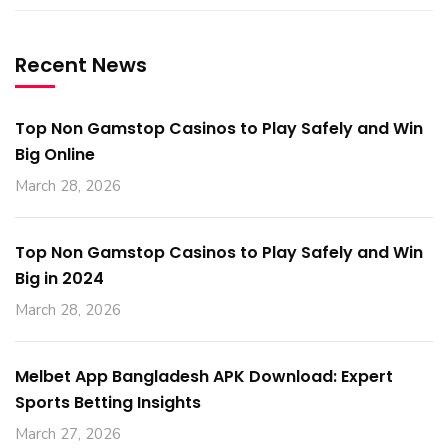
Recent News
Top Non Gamstop Casinos to Play Safely and Win
Big Online
March 28, 2026
Top Non Gamstop Casinos to Play Safely and Win
Big in 2024
March 28, 2026
Melbet App Bangladesh APK Download: Expert
Sports Betting Insights
March 27, 2026