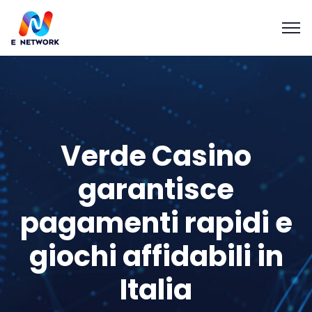
Verde Casino
garantisce
pagamenti rapidi e
giochi affidabili in
Italia