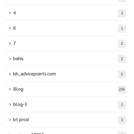
4
1
6
1
7
2
bahis
2
bh_advicepoints.com
2
Blog
235
blog-3
1
bt prod
1