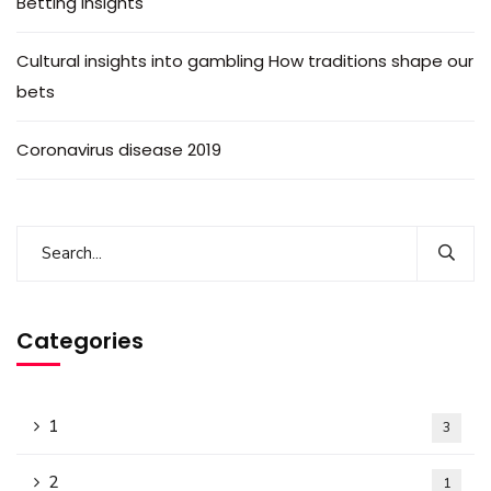
Betting Insights
Cultural insights into gambling How traditions shape our
bets
Coronavirus disease 2019
Categories
1
3
2
1