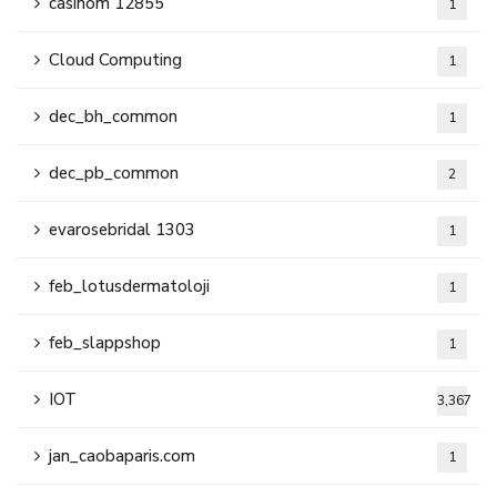
casinom 12855
1
Cloud Computing
1
dec_bh_common
1
dec_pb_common
2
evarosebridal 1303
1
feb_lotusdermatoloji
1
feb_slappshop
1
IOT
3,367
jan_caobaparis.com
1