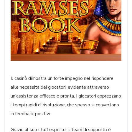
Il casinò dimostra un forte impegno nel rispondere
alle necessità dei giocatori, evidente attraverso
un’assistenza efficace e pronta. I giocatori apprezzano
i tempi rapidi di risoluzione, che spesso si convertono
in feedback positivi.
Grazie al suo staff esperto, il team di supporto è