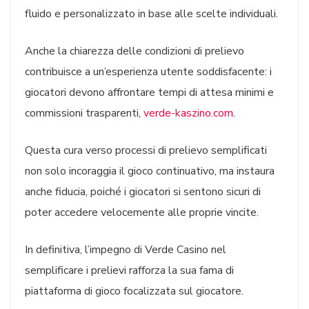
fluido e personalizzato in base alle scelte individuali.
Anche la chiarezza delle condizioni di prelievo
contribuisce a un’esperienza utente soddisfacente: i
giocatori devono affrontare tempi di attesa minimi e
commissioni trasparenti,
verde-kaszino.com
.
Questa cura verso processi di prelievo semplificati
non solo incoraggia il gioco continuativo, ma instaura
anche fiducia, poiché i giocatori si sentono sicuri di
poter accedere velocemente alle proprie vincite.
In definitiva, l’impegno di Verde Casino nel
semplificare i prelievi rafforza la sua fama di
piattaforma di gioco focalizzata sul giocatore.