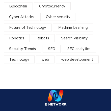
Blockchain
Cryptocurrency
Cyber Attacks
Cyber security
Future of Technology
Machine Learning
Robotics
Robots
Search Visibility
Security Trends
SEO
SEO analytics
Technology
web
web development