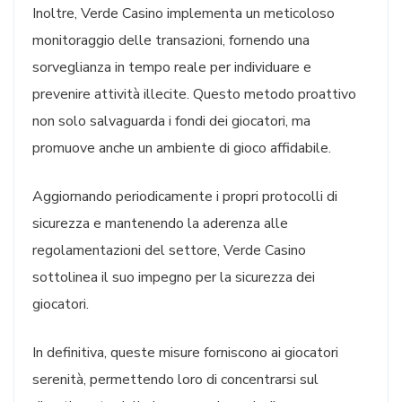
Inoltre, Verde Casino implementa un meticoloso
monitoraggio delle transazioni, fornendo una
sorveglianza in tempo reale per individuare e
prevenire attività illecite. Questo metodo proattivo
non solo salvaguarda i fondi dei giocatori, ma
promuove anche un ambiente di gioco affidabile.
Aggiornando periodicamente i propri protocolli di
sicurezza e mantenendo la aderenza alle
regolamentazioni del settore, Verde Casino
sottolinea il suo impegno per la sicurezza dei
giocatori.
In definitiva, queste misure forniscono ai giocatori
serenità, permettendo loro di concentrarsi sul