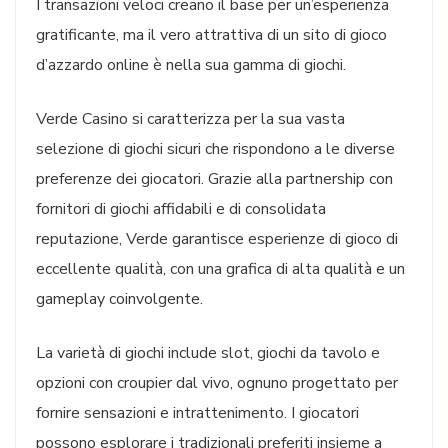
I transazioni veloci creano il base per un’esperienza
gratificante, ma il vero attrattiva di un sito di gioco
d’azzardo online è nella sua gamma di giochi.
Verde Casino si caratterizza per la sua vasta
selezione di giochi sicuri che rispondono a le diverse
preferenze dei giocatori. Grazie alla partnership con
fornitori di giochi affidabili e di consolidata
reputazione, Verde garantisce esperienze di gioco di
eccellente qualità, con una grafica di alta qualità e un
gameplay coinvolgente.
La varietà di giochi include slot, giochi da tavolo e
opzioni con croupier dal vivo, ognuno progettato per
fornire sensazioni e intrattenimento. I giocatori
possono esplorare i tradizionali preferiti insieme a