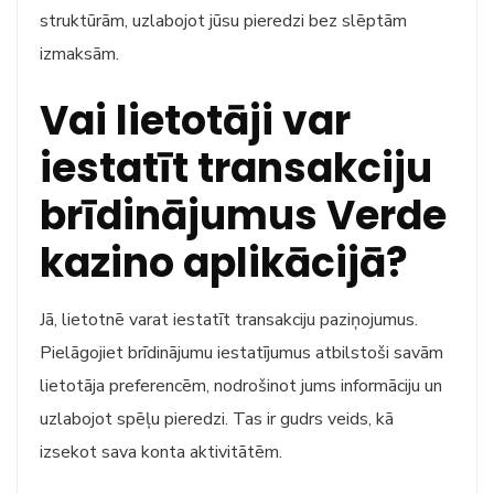
struktūrām, uzlabojot jūsu pieredzi bez slēptām
izmaksām.
Vai lietotāji var
iestatīt transakciju
brīdinājumus Verde
kazino aplikācijā?
Jā, lietotnē varat iestatīt transakciju paziņojumus.
Pielāgojiet brīdinājumu iestatījumus atbilstoši savām
lietotāja preferencēm, nodrošinot jums informāciju un
uzlabojot spēļu pieredzi. Tas ir gudrs veids, kā
izsekot sava konta aktivitātēm.