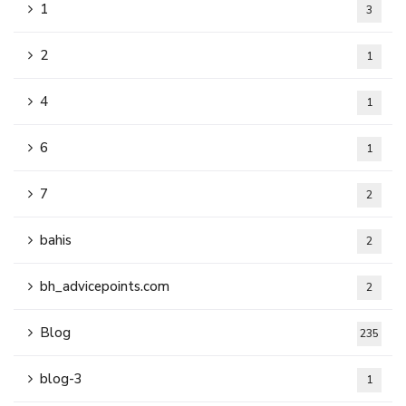
1
3
2
1
4
1
6
1
7
2
bahis
2
bh_advicepoints.com
2
Blog
235
blog-3
1