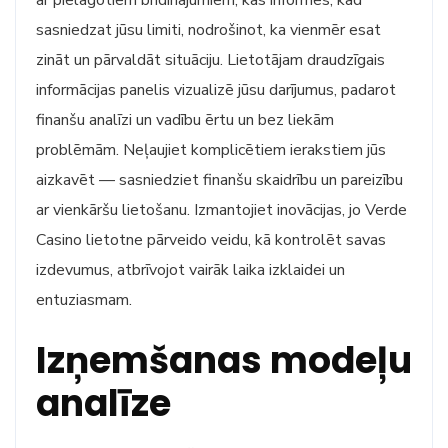
ar pielāgotiem brīdinājumiem, kas informēs, kad
sasniedzat jūsu limiti, nodrošinot, ka vienmēr esat
zināt un pārvaldāt situāciju. Lietotājam draudzīgais
informācijas panelis vizualizē jūsu darījumus, padarot
finanšu analīzi un vadību ērtu un bez liekām
problēmām. Neļaujiet komplicētiem ierakstiem jūs
aizkavēt — sasniedziet finanšu skaidrību un pareizību
ar vienkāršu lietošanu. Izmantojiet inovācijas, jo Verde
Casino lietotne pārveido veidu, kā kontrolēt savas
izdevumus, atbrīvojot vairāk laika izklaidei un
entuziasmam.
Izņemšanas modeļu
analīze