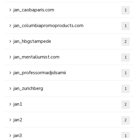
jan_caobaparis.com
1
jan_columbiapromoproducts.com
1
jan_hbgstampede
2
jan_mentaliumist.com
1
jan_professormadjidsamii
1
jan_zurichberg
1
jan1
2
jan2
2
jan3
1