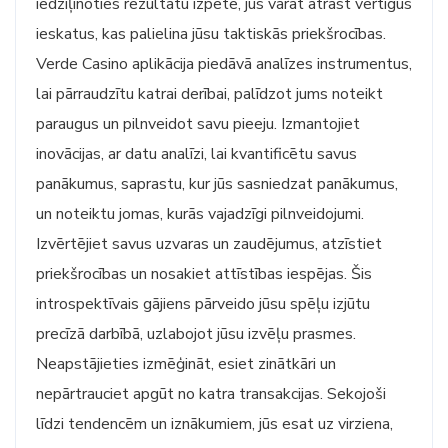
iedziļinoties rezultātu izpētē, jūs varat atrast vērtīgus
ieskatus, kas palielina jūsu taktiskās priekšrocības.
Verde Casino aplikācija piedāvā analīzes instrumentus,
lai pārraudzītu katrai derībai, palīdzot jums noteikt
paraugus un pilnveidot savu pieeju. Izmantojiet
inovācijas, ar datu analīzi, lai kvantificētu savus
panākumus, saprastu, kur jūs sasniedzat panākumus,
un noteiktu jomas, kurās vajadzīgi pilnveidojumi.
Izvērtējiet savus uzvaras un zaudējumus, atzīstiet
priekšrocības un nosakiet attīstības iespējas. Šis
introspektīvais gājiens pārveido jūsu spēļu izjūtu
precīzā darbībā, uzlabojot jūsu izvēļu prasmes.
Neapstājieties izmēģināt, esiet zinātkāri un
nepārtrauciet apgūt no katra transakcijas. Sekojoši
līdzi tendencēm un iznākumiem, jūs esat uz virziena,