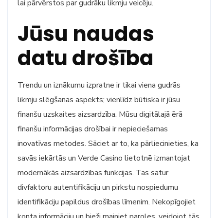
lai pārvērstos par gudrāku likmju veicēju.
Jūsu naudas
datu drošība
Trendu un iznākumu izpratne ir tikai viena gudrās
likmju slēgšanas aspekts; vienlīdz būtiska ir jūsu
finanšu uzskaites aizsardzība. Mūsu digitālajā ērā
finanšu informācijas drošībai ir nepieciešamas
inovatīvas metodes. Sāciet ar to, ka pārliecinieties, ka
savās iekārtās un Verde Casino lietotnē izmantojat
modernākās aizsardzības funkcijas. Tas satur
divfaktoru autentifikāciju un pirkstu nospiedumu
identifikāciju papildus drošības līmenim. Nekopīgojiet
konta informāciju un bieži mainiet paroles, veidojot tās