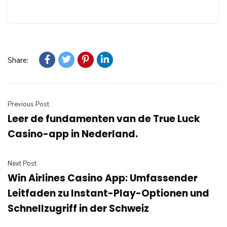
Share:
Previous Post
Leer de fundamenten van de True Luck
Casino-app in Nederland.
Next Post
Win Airlines Casino App: Umfassender
Leitfaden zu Instant-Play-Optionen und
Schnellzugriff in der Schweiz