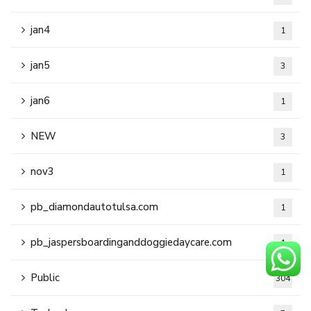
jan4
1
jan5
3
jan6
1
NEW
3
nov3
1
pb_diamondautotulsa.com
1
pb_jaspersboardinganddoggiedaycare.com
1
Public
304