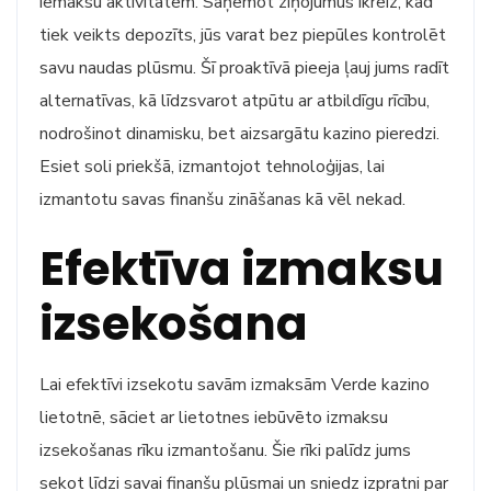
iemaksu aktivitātēm. Saņemot ziņojumus ikreiz, kad
tiek veikts depozīts, jūs varat bez piepūles kontrolēt
savu naudas plūsmu. Šī proaktīvā pieeja ļauj jums radīt
alternatīvas, kā līdzsvarot atpūtu ar atbildīgu rīcību,
nodrošinot dinamisku, bet aizsargātu kazino pieredzi.
Esiet soli priekšā, izmantojot tehnoloģijas, lai
izmantotu savas finanšu zināšanas kā vēl nekad.
Efektīva izmaksu
izsekošana
Lai efektīvi izsekotu savām izmaksām Verde kazino
lietotnē, sāciet ar lietotnes iebūvēto izmaksu
izsekošanas rīku izmantošanu. Šie rīki palīdz jums
sekot līdzi savai finanšu plūsmai un sniedz izpratni par