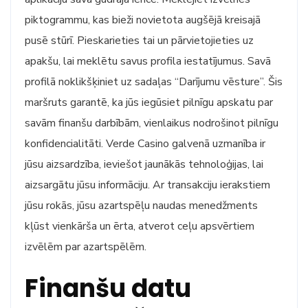
piktogrammu, kas bieži novietota augšējā kreisajā
pusē stūrī. Pieskarieties tai un pārvietojieties uz
apakšu, lai meklētu savus profila iestatījumus. Savā
profilā noklikšķiniet uz sadaļas “Darījumu vēsture”. Šis
maršruts garantē, ka jūs iegūsiet pilnīgu apskatu par
savām finanšu darbībām, vienlaikus nodrošinot pilnīgu
konfidencialitāti. Verde Casino galvenā uzmanība ir
jūsu aizsardzība, ieviešot jaunākās tehnoloģijas, lai
aizsargātu jūsu informāciju. Ar transakciju ierakstiem
jūsu rokās, jūsu azartspēļu naudas menedžments
kļūst vienkārša un ērta, atverot ceļu apsvērtiem
izvēlēm par azartspēlēm.
Finanšu datu