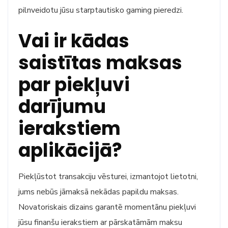
pilnveidotu jūsu starptautisko gaming pieredzi.
Vai ir kādas
saistītas maksas
par piekļuvi
darījumu
ierakstiem
aplikācijā?
Piekļūstot transakciju vēsturei, izmantojot lietotni,
jums nebūs jāmaksā nekādas papildu maksas.
Novatoriskais dizains garantē momentānu piekļuvi
jūsu finanšu ierakstiem ar pārskatāmām maksu