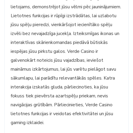
lietojams, demonstrējot jūsu vēlmi pēc jauninājumiem.
Lietotnes funkcijas ir rūpīgi izstrādātas, lai uzlabotu
jūsu spēļu pieredzi, vienkāršojot iecienītāko spēļu
izvēli bez nevajadzīga jucekļa. Izteiksmīgas ikonas un
interaktīvas skārienkomandas piedāvā būtiskās
iespējas jūsu pirkstu galos. Verde Casino ir
galvenokārt noteicis jūsu vajadzības, ieviešot
maināmus izkārtojumus, lai jūs varētu pielāgot savu
sākumlapu, lai parādītu relevantākās spēles. Katra
interakcija izskatās gluda, pārliecinoties, ka jūsu
fokuss tiek pievērsta azartspēļu priekam, nevis
navigācijas grūtībām. Pārliecinieties, Verde Casino
lietotnes funkcijas ir veidotas efektivitātei un jūsu
gaming izklaidei.