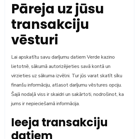
Pāreja uz jūsu
transakciju
vēsturi
Lai apskatītu savu darījumu datiem Verde kazino
lietotnē, sākumā autorizējieties savā kontā un
virzieties uz sākuma izvēlni. Tur jūs varat skatīt sīku
finanšu informāciju, atlasot darījumu vēstures opciju.
Šajā nodaļā viss ir skaidri un sakārtoti, nodrošinot, ka
jums ir nepieciešamā informācija.
Ieeja transakciju
datiem