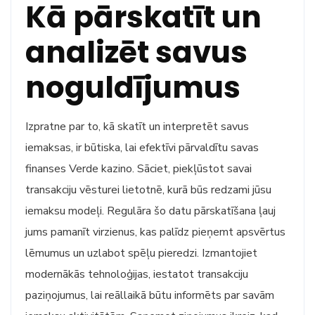
Kā pārskatīt un
analizēt savus
noguldījumus
Izpratne par to, kā skatīt un interpretēt savus
iemaksas, ir būtiska, lai efektīvi pārvaldītu savas
finanses Verde kazino. Sāciet, piekļūstot savai
transakciju vēsturei lietotnē, kurā būs redzami jūsu
iemaksu modeļi. Regulāra šo datu pārskatīšana ļauj
jums pamanīt virzienus, kas palīdz pieņemt apsvērtus
lēmumus un uzlabot spēļu pieredzi. Izmantojiet
modernākās tehnoloģijas, iestatot transakciju
paziņojumus, lai reāllaikā būtu informēts par savām