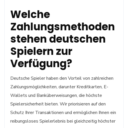
Welche
Zahlungsmethoden
stehen deutschen
Spielern zur
Verfügung?
Deutsche Spieler haben den Vorteil von zahlreichen
Zahlungsmöglichkeiten, darunter Kreditkarten, E-
Wallets und Banküberweisungen, die höchste
Spielersicherheit bieten. Wir priorisieren auf den
Schutz Ihrer Transaktionen und ermöglichen Ihnen ein
reibungsloses Spielerlebnis bei gleichzeitig höchster