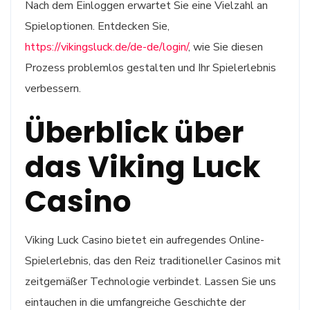
Nach dem Einloggen erwartet Sie eine Vielzahl an
Spieloptionen. Entdecken Sie,
https://vikingsluck.de/de-de/login/
, wie Sie diesen
Prozess problemlos gestalten und Ihr Spielerlebnis
verbessern.
Überblick über
das Viking Luck
Casino
Viking Luck Casino bietet ein aufregendes Online-
Spielerlebnis, das den Reiz traditioneller Casinos mit
zeitgemäßer Technologie verbindet. Lassen Sie uns
eintauchen in die umfangreiche Geschichte der