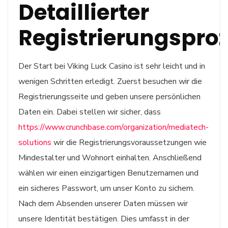
Detaillierter
Registrierungspro
Der Start bei Viking Luck Casino ist sehr leicht und in
wenigen Schritten erledigt. Zuerst besuchen wir die
Registrierungsseite und geben unsere persönlichen
Daten ein. Dabei stellen wir sicher, dass
https://www.crunchbase.com/organization/mediatech-
solutions
wir die Registrierungsvoraussetzungen wie
Mindestalter und Wohnort einhalten. Anschließend
wählen wir einen einzigartigen Benutzernamen und
ein sicheres Passwort, um unser Konto zu sichern.
Nach dem Absenden unserer Daten müssen wir
unsere Identität bestätigen. Dies umfasst in der