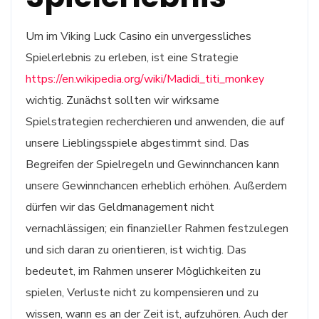
Um im Viking Luck Casino ein unvergessliches
Spielerlebnis zu erleben, ist eine Strategie
https://en.wikipedia.org/wiki/Madidi_titi_monkey
wichtig. Zunächst sollten wir wirksame
Spielstrategien recherchieren und anwenden, die auf
unsere Lieblingsspiele abgestimmt sind. Das
Begreifen der Spielregeln und Gewinnchancen kann
unsere Gewinnchancen erheblich erhöhen. Außerdem
dürfen wir das Geldmanagement nicht
vernachlässigen; ein finanzieller Rahmen festzulegen
und sich daran zu orientieren, ist wichtig. Das
bedeutet, im Rahmen unserer Möglichkeiten zu
spielen, Verluste nicht zu kompensieren und zu
wissen, wann es an der Zeit ist, aufzuhören. Auch der