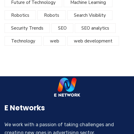
Future of Technology
Machine Learning
Robotics
Robots
Search Visibility
Security Trends
SEO
SEO analytics
Technology
web
web development
E Networks
We work with a passion of taking challenges and
creating new ones in advertising sector.