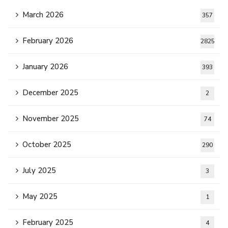
March 2026
357
February 2026
2825
January 2026
393
December 2025
2
November 2025
74
October 2025
290
July 2025
3
May 2025
1
February 2025
4