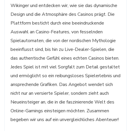
Wikinger und entdecken wir, wie sie das dynamische
Design und die Atmosphäre des Casinos prägt. Die
Plattform besticht durch eine beeindruckende
Auswahl an Casino-Features, von fesselnden
Spielautomaten, die von der nordischen Mythologie
beeinflusst sind, bis hin zu Live-Dealer-Spielen, die
das authentische Gefühl eines echten Casinos bieten.
Jedes Spiel ist mit viel Sorgfalt zum Detail gestaltet
und ermöglicht so ein reibungsloses Spielerlebnis und
ansprechende Grafiken. Das Angebot wendet sich
nicht nur an versierte Spieler, sondern zieht auch
Neueinsteiger an, die in die faszinierende Welt des
Online-Gamings einsteigen möchten. Zusammen
begeben wir uns auf ein unvergleichliches Abenteuer!