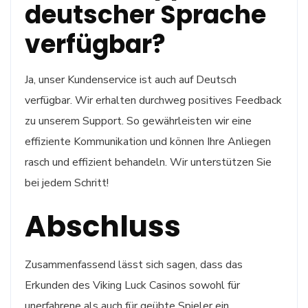
deutscher Sprache
verfügbar?
Ja, unser Kundenservice ist auch auf Deutsch
verfügbar. Wir erhalten durchweg positives Feedback
zu unserem Support. So gewährleisten wir eine
effiziente Kommunikation und können Ihre Anliegen
rasch und effizient behandeln. Wir unterstützen Sie
bei jedem Schritt!
Abschluss
Zusammenfassend lässt sich sagen, dass das
Erkunden des Viking Luck Casinos sowohl für
unerfahrene als auch für geübte Spieler ein