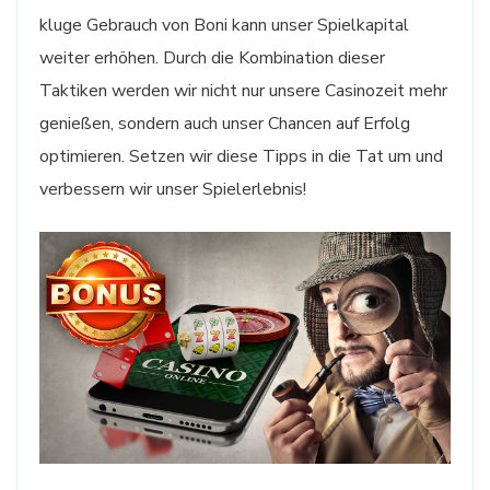
kluge Gebrauch von Boni kann unser Spielkapital
weiter erhöhen. Durch die Kombination dieser
Taktiken werden wir nicht nur unsere Casinozeit mehr
genießen, sondern auch unser Chancen auf Erfolg
optimieren. Setzen wir diese Tipps in die Tat um und
verbessern wir unser Spielerlebnis!