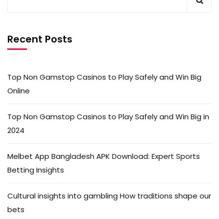
Recent Posts
Top Non Gamstop Casinos to Play Safely and Win Big
Online
Top Non Gamstop Casinos to Play Safely and Win Big in
2024
Melbet App Bangladesh APK Download: Expert Sports
Betting Insights
Cultural insights into gambling How traditions shape our
bets