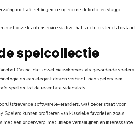
varing met afbeeldingen in superieure definitie en vlugge
 met onze klantenservice via livechat, zodat u steeds bijstand
de spelcollectie
 Fanobet Casino, dat zowel nieuwkomers als gevorderde spelers
hnologie en een elegant design verbindt, zien spelers een
 tafelspellen tot de recentste videoslots.
ooruitstrevende softwareleveranciers, wat zeker staat voor
. Spelers kunnen profiteren van klassieke favorieten zoals
ts met een onderwerp, met unieke verhaallijnen en interessante