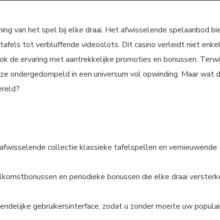
ing van het spel bij elke draai. Het afwisselende spelaanbod bi
 tafels tot verbluffende videoslots. Dit casino verleidt niet enke
ok de ervaring met aantrekkelijke promoties en bonussen. Terwi
 ze ondergedompeld in een universum vol opwinding. Maar wat 
ereld?
fwisselende collectie klassieke tafelspellen en vernieuwende
welkomstbonussen en periodieke bonussen die elke draai versterk
endelijke gebruikersinterface, zodat u zonder moeite uw populai