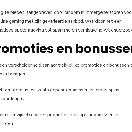
ing te bieden, aangedreven door random nummergeneratoren voo
nline gaming met zijn gevarieerde aanbod, waardoor het een
actieve spelomgeving vol spanning en vernieuwing wil onderzoe
omoties en bonusse
een verscheidenheid aan aantrekkelijke promoties en bonussen 
veau brengen.
elkomstbonussen, zoals depositobonussen en gratis spins,
oordelig is.
 want er zijn elke week promoties met oplaadbonussen en
groten.