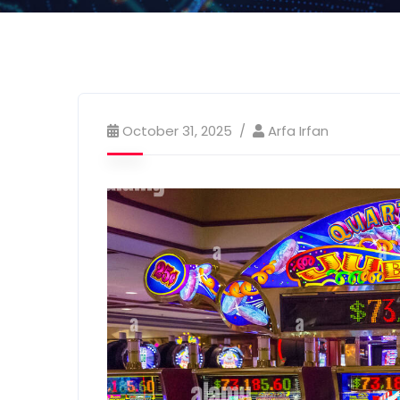
October 31, 2025
Arfa Irfan