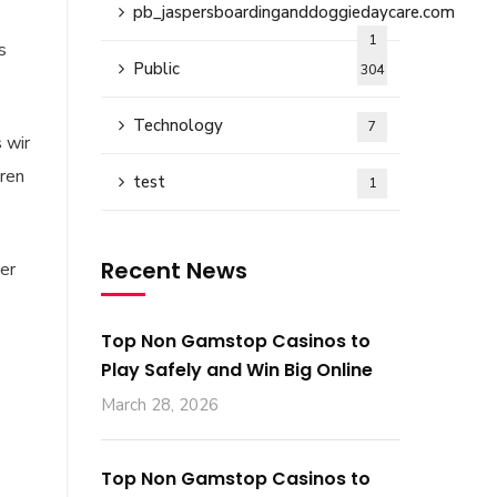
pb_jaspersboardinganddoggiedaycare.com
1
s
Public
304
Technology
7
 wir
eren
test
1
Recent News
er
Top Non Gamstop Casinos to
Play Safely and Win Big Online
March 28, 2026
Top Non Gamstop Casinos to