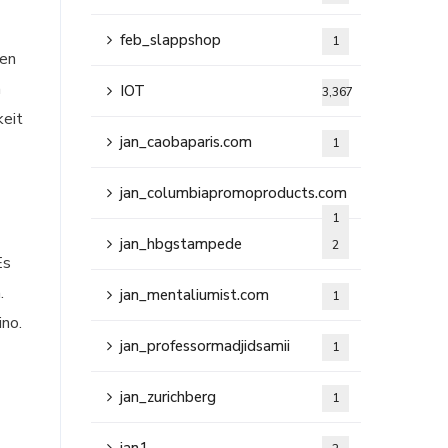
feb_slappshop
1
fen
m
IOT
3,367
keit
jan_caobaparis.com
1
jan_columbiapromoproducts.com
1
jan_hbgstampede
2
Es
.
jan_mentaliumist.com
1
no.
jan_professormadjidsamii
1
jan_zurichberg
1