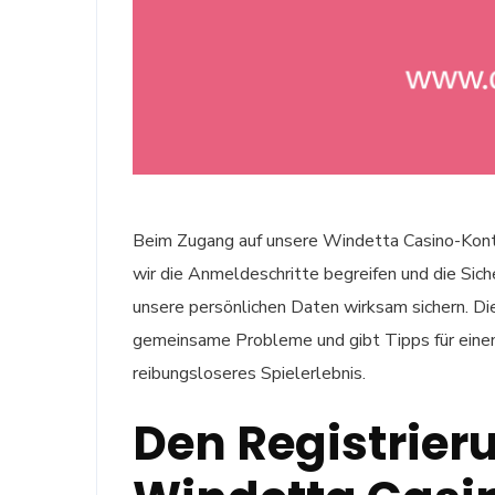
Beim Zugang auf unsere Windetta Casino-Konte
wir die Anmeldeschritte begreifen und die Si
unsere persönlichen Daten wirksam sichern. Die
gemeinsame Probleme und gibt Tipps für einen 
reibungsloseres Spielerlebnis.
Den Registrier