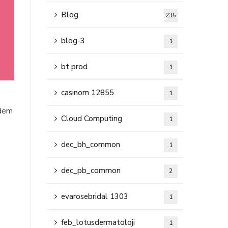
Blog
235
blog-3
1
bt prod
1
casinom 12855
1
ndem
Cloud Computing
1
dec_bh_common
1
dec_pb_common
2
evarosebridal 1303
1
feb_lotusdermatoloji
1