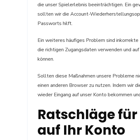
die unser Spielerlebnis beeinträchtigen. Ein g
sollten wir die Account-Wiederherstellungsop
Passworts hilft.
Ein weiteres häufiges Problem sind inkorrekte
die richtigen Zugangsdaten verwenden und auf 
können.
Sollten diese Maßnahmen unsere Probleme nich
einen anderen Browser zu nutzen. Indem wir 
wieder Eingang auf unser Konto bekommen und u
Ratschläge für 
auf Ihr Konto