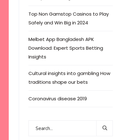
Top Non Gamstop Casinos to Play
Safely and Win Big in 2024
Melbet App Bangladesh APK
Download: Expert Sports Betting
Insights
Cultural insights into gambling How
traditions shape our bets
Coronavirus disease 2019