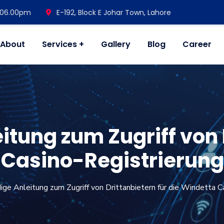
- 06.00pm
E-192, Block E Johar Town, Lahore
About
Services
Gallery
Blog
Career
itung zum Zugriff von 
 Casino-Registrierung 
ige Anleitung zum Zugriff von Drittanbietern für die Windetta Ca