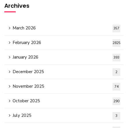
Archives
March 2026
357
February 2026
2825
January 2026
393
December 2025
2
November 2025
74
October 2025
290
July 2025
3