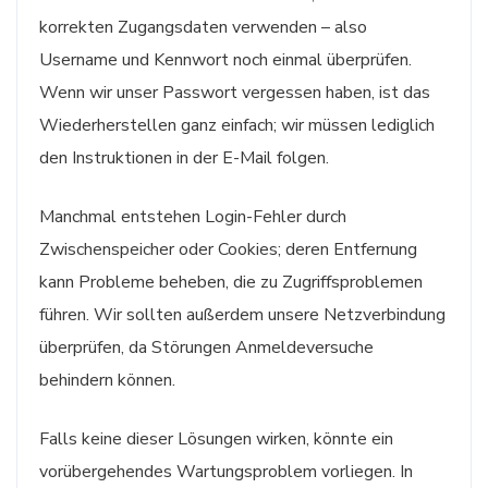
korrekten Zugangsdaten verwenden – also
Username und Kennwort noch einmal überprüfen.
Wenn wir unser Passwort vergessen haben, ist das
Wiederherstellen ganz einfach; wir müssen lediglich
den Instruktionen in der E-Mail folgen.
Manchmal entstehen Login-Fehler durch
Zwischenspeicher oder Cookies; deren Entfernung
kann Probleme beheben, die zu Zugriffsproblemen
führen. Wir sollten außerdem unsere Netzverbindung
überprüfen, da Störungen Anmeldeversuche
behindern können.
Falls keine dieser Lösungen wirken, könnte ein
vorübergehendes Wartungsproblem vorliegen. In