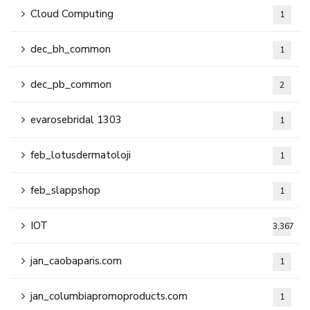
Cloud Computing
1
dec_bh_common
1
dec_pb_common
2
evarosebridal 1303
1
feb_lotusdermatoloji
1
feb_slappshop
1
IOT
3,367
jan_caobaparis.com
1
jan_columbiapromoproducts.com
1