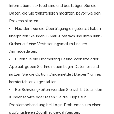
Informationen aktuell sind und bestätigen Sie die
Daten, die Sie transferieren möchten, bevor Sie den
Prozess starten.
Nachdem Sie die Übertragung eingeleitet haben,
überprüfen Sie Ihren E-Mail-Postfach und Ihren Junk-
Ordner auf eine Verifizierungsmail mit neuen
Anmeldedaten.
Rufen Sie die Boomerang Casino Website oder
App auf, geben Sie Ihre neuen Login-Daten ein und
nutzen Sie die Option „Angemeldet bleiben“, um es
komfortabler zu gestalten.
Bei Schwierigkeiten wenden Sie sich bitte an den
Kundenservice oder lesen Sie die Tipps zur
Problembehandlung bei Login-Problemen, um einen
störungsfreien Zugriff zu gewährleisten.