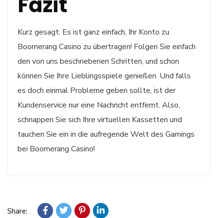
Fazit
Kurz gesagt: Es ist ganz einfach, Ihr Konto zu
Boomerang Casino zu übertragen! Folgen Sie einfach
den von uns beschriebenen Schritten, und schon
können Sie Ihre Lieblingsspiele genießen. Und falls
es doch einmal Probleme geben sollte, ist der
Kundenservice nur eine Nachricht entfernt. Also,
schnappen Sie sich Ihre virtuellen Kassetten und
tauchen Sie ein in die aufregende Welt des Gamings
bei Boomerang Casino!
Share: