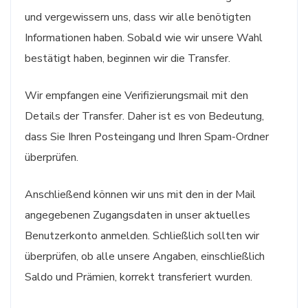
und vergewissern uns, dass wir alle benötigten
Informationen haben. Sobald wie wir unsere Wahl
bestätigt haben, beginnen wir die Transfer.
Wir empfangen eine Verifizierungsmail mit den
Details der Transfer. Daher ist es von Bedeutung,
dass Sie Ihren Posteingang und Ihren Spam-Ordner
überprüfen.
Anschließend können wir uns mit den in der Mail
angegebenen Zugangsdaten in unser aktuelles
Benutzerkonto anmelden. Schließlich sollten wir
überprüfen, ob alle unsere Angaben, einschließlich
Saldo und Prämien, korrekt transferiert wurden.