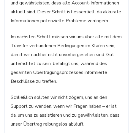
und gewährleisten, dass alle Account-Informationen
aktuell sind. Dieser Schritt ist essentiell, da akkurate
Informationen potenzielle Probleme verringern.
Im nächsten Schritt müssen wir uns über alle mit dem
Transfer verbundenen Bedingungen im Klaren sein,
damit wir nachher nicht unvorhergesehen sind. Gut
unterrichtet zu sein, befähigt uns, während des
gesamten Übertragungsprozesses informierte
Beschlüsse zu treffen.
Schließlich sollten wir nicht zögern, uns an den
Support zu wenden, wenn wir Fragen haben – er ist
da, um uns zu assistieren und zu gewährleisten, dass
unser Übertrag reibungslos abläuft.