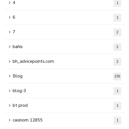
4
1
6
1
7
2
bahis
2
bh_advicepoints.com
2
Blog
235
blog-3
1
bt prod
1
casinom 12855
1