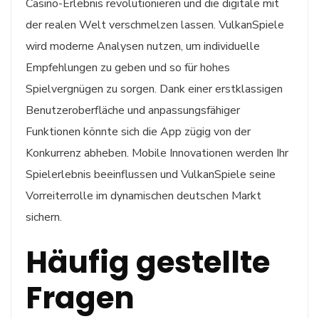
Casino-Erlebnis revolutionieren und die digitale mit
der realen Welt verschmelzen lassen. VulkanSpiele
wird moderne Analysen nutzen, um individuelle
Empfehlungen zu geben und so für hohes
Spielvergnügen zu sorgen. Dank einer erstklassigen
Benutzeroberfläche und anpassungsfähiger
Funktionen könnte sich die App zügig von der
Konkurrenz abheben. Mobile Innovationen werden Ihr
Spielerlebnis beeinflussen und VulkanSpiele seine
Vorreiterrolle im dynamischen deutschen Markt
sichern.
Häufig gestellte
Fragen