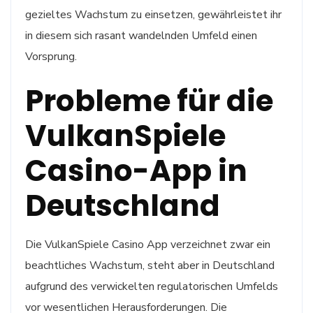
gezieltes Wachstum zu einsetzen, gewährleistet ihr
in diesem sich rasant wandelnden Umfeld einen
Vorsprung.
Probleme für die
VulkanSpiele
Casino-App in
Deutschland
Die VulkanSpiele Casino App verzeichnet zwar ein
beachtliches Wachstum, steht aber in Deutschland
aufgrund des verwickelten regulatorischen Umfelds
vor wesentlichen Herausforderungen. Die