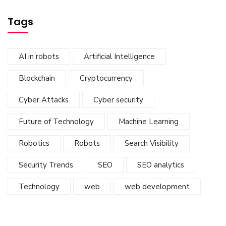
Tags
AI in robots
Artificial Intelligence
Blockchain
Cryptocurrency
Cyber Attacks
Cyber security
Future of Technology
Machine Learning
Robotics
Robots
Search Visibility
Security Trends
SEO
SEO analytics
Technology
web
web development