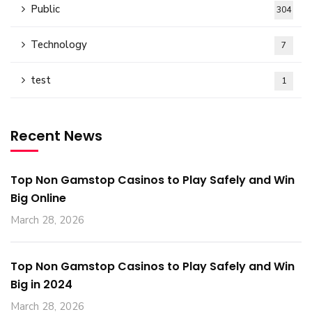
Public
304
Technology
7
test
1
Recent News
Top Non Gamstop Casinos to Play Safely and Win
Big Online
March 28, 2026
Top Non Gamstop Casinos to Play Safely and Win
Big in 2024
March 28, 2026