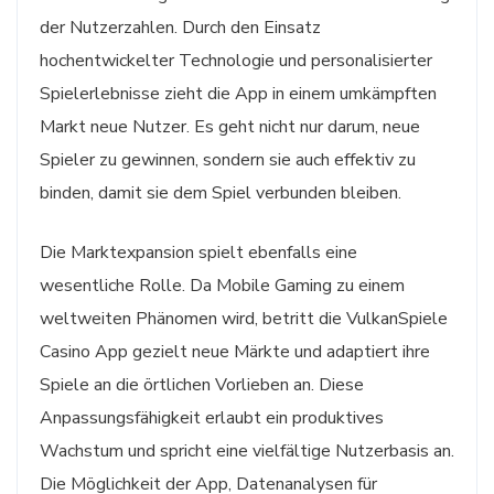
der Nutzerzahlen. Durch den Einsatz
hochentwickelter Technologie und personalisierter
Spielerlebnisse zieht die App in einem umkämpften
Markt neue Nutzer. Es geht nicht nur darum, neue
Spieler zu gewinnen, sondern sie auch effektiv zu
binden, damit sie dem Spiel verbunden bleiben.
Die Marktexpansion spielt ebenfalls eine
wesentliche Rolle. Da Mobile Gaming zu einem
weltweiten Phänomen wird, betritt die VulkanSpiele
Casino App gezielt neue Märkte und adaptiert ihre
Spiele an die örtlichen Vorlieben an. Diese
Anpassungsfähigkeit erlaubt ein produktives
Wachstum und spricht eine vielfältige Nutzerbasis an.
Die Möglichkeit der App, Datenanalysen für