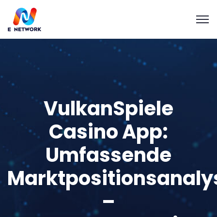
VulkanSpiele
Casino App:
Umfassende
Marktpositionsanaly
–