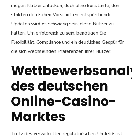
mögen Nutzer anlocken, doch ohne konstante, den
strikten deutschen Vorschriften entsprechende
Updates wird es schwierig sein, diese Nutzer zu
halten. Um erfolgreich zu sein, benötigen Sie
Flexibilität, Compliance und ein deutliches Gespür für
die sich wechselnden Präferenzen Ihrer Nutzer.
Wettbewerbsanal
des deutschen
Online-Casino-
Marktes
Trotz des verwickelten regulatorischen Umfelds ist