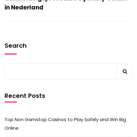
in Nederland
Search
Recent Posts
Top Non Gamstop Casinos to Play Safely and Win Big
Online