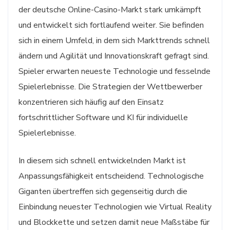
der deutsche Online-Casino-Markt stark umkämpft
und entwickelt sich fortlaufend weiter. Sie befinden
sich in einem Umfeld, in dem sich Markttrends schnell
ändern und Agilität und Innovationskraft gefragt sind.
Spieler erwarten neueste Technologie und fesselnde
Spielerlebnisse. Die Strategien der Wettbewerber
konzentrieren sich häufig auf den Einsatz
fortschrittlicher Software und KI für individuelle
Spielerlebnisse.
In diesem sich schnell entwickelnden Markt ist
Anpassungsfähigkeit entscheidend. Technologische
Giganten übertreffen sich gegenseitig durch die
Einbindung neuester Technologien wie Virtual Reality
und Blockkette und setzen damit neue Maßstäbe für