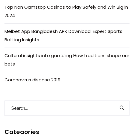
Top Non Gamstop Casinos to Play Safely and Win Big in
2024
Melbet App Bangladesh APK Download: Expert Sports
Betting Insights
Cultural insights into gambling How traditions shape our
bets
Coronavirus disease 2019
Categories