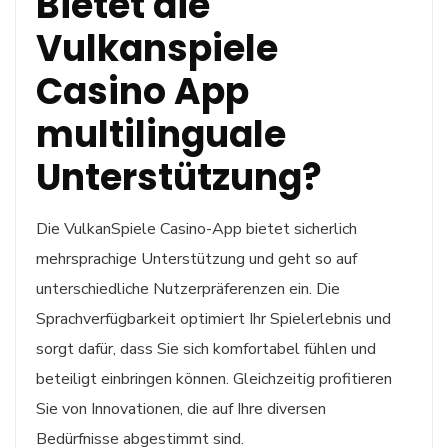
Bietet die
Vulkanspiele
Casino App
multilinguale
Unterstützung?
Die VulkanSpiele Casino-App bietet sicherlich
mehrsprachige Unterstützung und geht so auf
unterschiedliche Nutzerpräferenzen ein. Die
Sprachverfügbarkeit optimiert Ihr Spielerlebnis und
sorgt dafür, dass Sie sich komfortabel fühlen und
beteiligt einbringen können. Gleichzeitig profitieren
Sie von Innovationen, die auf Ihre diversen
Bedürfnisse abgestimmt sind.