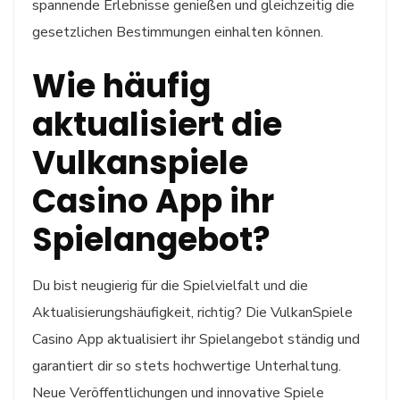
spannende Erlebnisse genießen und gleichzeitig die
gesetzlichen Bestimmungen einhalten können.
Wie häufig
aktualisiert die
Vulkanspiele
Casino App ihr
Spielangebot?
Du bist neugierig für die Spielvielfalt und die
Aktualisierungshäufigkeit, richtig? Die VulkanSpiele
Casino App aktualisiert ihr Spielangebot ständig und
garantiert dir so stets hochwertige Unterhaltung.
Neue Veröffentlichungen und innovative Spiele