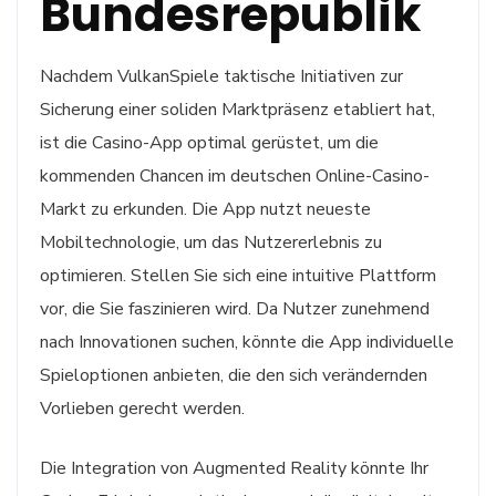
Bundesrepublik
Nachdem VulkanSpiele taktische Initiativen zur
Sicherung einer soliden Marktpräsenz etabliert hat,
ist die Casino-App optimal gerüstet, um die
kommenden Chancen im deutschen Online-Casino-
Markt zu erkunden. Die App nutzt neueste
Mobiltechnologie, um das Nutzererlebnis zu
optimieren. Stellen Sie sich eine intuitive Plattform
vor, die Sie faszinieren wird. Da Nutzer zunehmend
nach Innovationen suchen, könnte die App individuelle
Spieloptionen anbieten, die den sich verändernden
Vorlieben gerecht werden.
Die Integration von Augmented Reality könnte Ihr