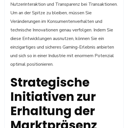
Nutzerinteraktion und Transparenz bei Transaktionen.
Um an der Spitze zu bleiben, müssen Sie
Veränderungen im Konsumentenverhalten und
technische Innovationen genau verfolgen. Indem Sie
diese Entwicklungen ausnutzen, können Sie ein
einzigartiges und sicheres Gaming-Erlebnis anbieten
und sich so in einer Industrie mit enormem Potenzial
optimal positionieren.
Strategische
Initiativen zur
Erhaltung der
Marktpräsenz