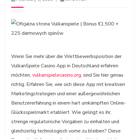
Wenn Sie mehr über die Wettbewerbsposition der
VulkanSpiele Casino App in Deutschland erfahren
möchten,
vulkanspielecasino.org
, sind Sie hier genau
richtig. Erfahren Sie, wie sich diese App mit kreativen
Marketingstrategien und einer außergewöhnlichen
Benutzererfahrung in einem hart umkämpften Online-
Glücksspielmarkt etabliert. Wie gelingt es ihr,
strenge regulatorische Vorgaben zu einhalten und
gleichzeitig technologisch vorne zu bleiben? Diese