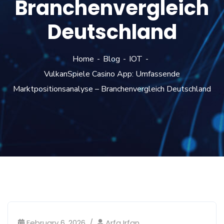
Branchenvergleich
Deutschland
Home
Blog
IOT
VulkanSpiele Casino App: Umfassende
Marktpositionsanalyse – Branchenvergleich Deutschland
February 6, 2026
Arfa Irfan