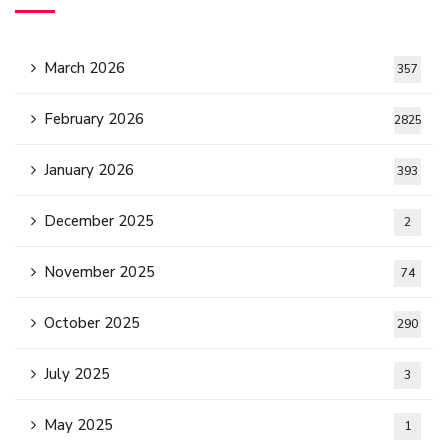
March 2026
357
February 2026
2825
January 2026
393
December 2025
2
November 2025
74
October 2025
290
July 2025
3
May 2025
1