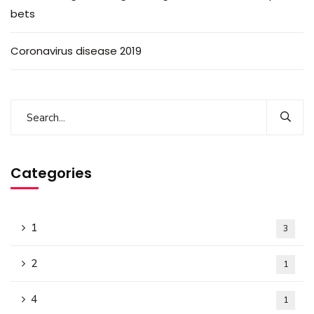
bets
Coronavirus disease 2019
Categories
1
3
2
1
4
1