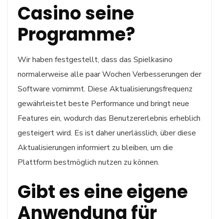
Casino seine
Programme?
Wir haben festgestellt, dass das Spielkasino
normalerweise alle paar Wochen Verbesserungen der
Software vornimmt. Diese Aktualisierungsfrequenz
gewährleistet beste Performance und bringt neue
Features ein, wodurch das Benutzererlebnis erheblich
gesteigert wird. Es ist daher unerlässlich, über diese
Aktualisierungen informiert zu bleiben, um die
Plattform bestmöglich nutzen zu können.
Gibt es eine eigene
Anwendung für