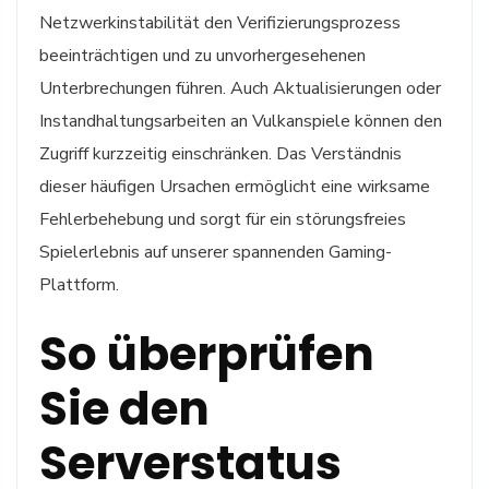
Netzwerkinstabilität den Verifizierungsprozess
beeinträchtigen und zu unvorhergesehenen
Unterbrechungen führen. Auch Aktualisierungen oder
Instandhaltungsarbeiten an Vulkanspiele können den
Zugriff kurzzeitig einschränken. Das Verständnis
dieser häufigen Ursachen ermöglicht eine wirksame
Fehlerbehebung und sorgt für ein störungsfreies
Spielerlebnis auf unserer spannenden Gaming-
Plattform.
So überprüfen
Sie den
Serverstatus