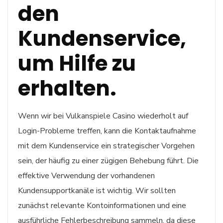
den
Kundenservice,
um Hilfe zu
erhalten.
Wenn wir bei Vulkanspiele Casino wiederholt auf
Login-Probleme treffen, kann die Kontaktaufnahme
mit dem Kundenservice ein strategischer Vorgehen
sein, der häufig zu einer zügigen Behebung führt. Die
effektive Verwendung der vorhandenen
Kundensupportkanäle ist wichtig. Wir sollten
zunächst relevante Kontoinformationen und eine
ausführliche Fehlerbeschreibung sammeln, da diese