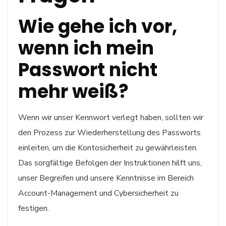
Wie gehe ich vor,
wenn ich mein
Passwort nicht
mehr weiß?
Wenn wir unser Kennwort verlegt haben, sollten wir
den Prozess zur Wiederherstellung des Passworts
einleiten, um die Kontosicherheit zu gewährleisten.
Das sorgfältige Befolgen der Instruktionen hilft uns,
unser Begreifen und unsere Kenntnisse im Bereich
Account-Management und Cybersicherheit zu
festigen.