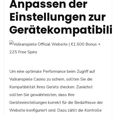
Anpassen der
Einstellungen zur
Gerätekompatibili
Um eine optimale Performance beim Zugriff auf
Vulkanspiele Casino zu sichern, sollten Sie die
Kompatibilität Ihres Geräts checken. Zunächst
sollten Sie gewährleisten, dass Ihre
Geräteeinstellungen korrekt für die Bedürfnisse der
Website konfiguriert sind. Dazu zählt die Kontrolle