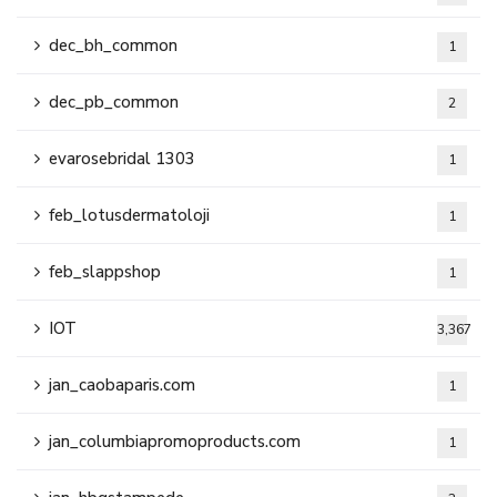
dec_bh_common
1
dec_pb_common
2
evarosebridal 1303
1
feb_lotusdermatoloji
1
feb_slappshop
1
IOT
3,367
jan_caobaparis.com
1
jan_columbiapromoproducts.com
1