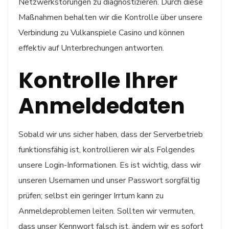
Netzwerkstörungen zu diagnostizieren. Durch diese
Maßnahmen behalten wir die Kontrolle über unsere
Verbindung zu Vulkanspiele Casino und können
effektiv auf Unterbrechungen antworten.
Kontrolle Ihrer
Anmeldedaten
Sobald wir uns sicher haben, dass der Serverbetrieb
funktionsfähig ist, kontrollieren wir als Folgendes
unsere Login-Informationen. Es ist wichtig, dass wir
unseren Usernamen und unser Passwort sorgfältig
prüfen; selbst ein geringer Irrtum kann zu
Anmeldeproblemen leiten. Sollten wir vermuten,
dass unser Kennwort falsch ist, ändern wir es sofort