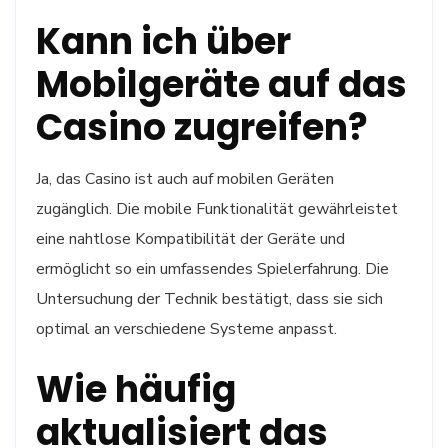
Kann ich über
Mobilgeräte auf das
Casino zugreifen?
Ja, das Casino ist auch auf mobilen Geräten
zugänglich. Die mobile Funktionalität gewährleistet
eine nahtlose Kompatibilität der Geräte und
ermöglicht so ein umfassendes Spielerfahrung. Die
Untersuchung der Technik bestätigt, dass sie sich
optimal an verschiedene Systeme anpasst.
Wie häufig
aktualisiert das