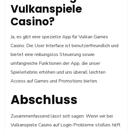
Vulkanspiele
Casino?
Ja, es gibt eine spezielle App für Vulkan Games
Casino. Die User Interface ist benutzerfreundlich und
bietet eine reibungslos Steuerung sowie
umfangreiche Funktionen der App, die unser
Spielerlebnis erhöhen und uns überall leichten
Access auf Games und Promotions bieten.
Abschluss
Zusammenfassend lässt sich sagen: Wenn wir bei
Vulkanspiele Casino auf Login-Probleme stoßen, hilft