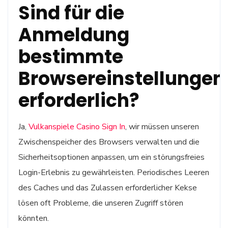
Sind für die
Anmeldung
bestimmte
Browsereinstellungen
erforderlich?
Ja,
Vulkanspiele Casino Sign In
, wir müssen unseren
Zwischenspeicher des Browsers verwalten und die
Sicherheitsoptionen anpassen, um ein störungsfreies
Login-Erlebnis zu gewährleisten. Periodisches Leeren
des Caches und das Zulassen erforderlicher Kekse
lösen oft Probleme, die unseren Zugriff stören
könnten.