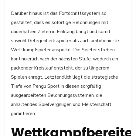
Darüber hinaus ist das Fortschrittssystem so
gestaltet, dass es sofortige Belohnungen mit
dauerhaften Zielen in Einklang bringt und somit
sowohl Gelegenheitsspieler als auch ambitionierte
Wettkampfspieler anspricht. Die Spieler streben
kontinuierlich nach der nächsten Stufe, wodurch ein
packender Kreislauf entsteht, der zu längerem
Spielen anregt. Letztendlich liegt die strategische
Tiefe von Pengu Sport in diesen sorgfältig
ausgearbeiteten Belohnungssystemen, die
anhaltendes Spielvergnügen und Meisterschaft
garantieren.
Wettkampfbereite