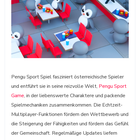
Pengu Sport Spiel fasziniert österreichische Spieler
und entführt sie in seine reizvolle Welt,
Pengu Sport
Game
, in der liebenswerte Charaktere und packende
Spielmechaniken zusammenkommen. Die Echtzeit-
Multiplayer-Funktionen fördern den Wettbewerb und
die Steigerung der Fähigkeiten und fördern das Gefühl
der Gemeinschaft. Regelmäßige Updates liefern