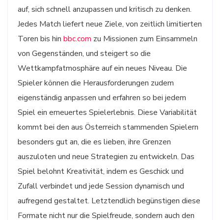
auf, sich schnell anzupassen und kritisch zu denken.
Jedes Match liefert neue Ziele, von zeitlich limitierten
Toren bis hin
bbc.com
zu Missionen zum Einsammeln
von Gegenständen, und steigert so die
Wettkampfatmosphäre auf ein neues Niveau. Die
Spieler können die Herausforderungen zudem
eigenständig anpassen und erfahren so bei jedem
Spiel ein erneuertes Spielerlebnis. Diese Variabilität
kommt bei den aus Österreich stammenden Spielern
besonders gut an, die es lieben, ihre Grenzen
auszuloten und neue Strategien zu entwickeln. Das
Spiel belohnt Kreativität, indem es Geschick und
Zufall verbindet und jede Session dynamisch und
aufregend gestaltet. Letztendlich begünstigen diese
Formate nicht nur die Spielfreude, sondern auch den