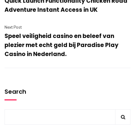
Quick Launch Functionality Chicken Road
Adventure Instant Access in UK
Next Post
Speel veiligheid casino en beleef van
plezier met echt geld bij Paradise Play
Casino in Nederland.
Search