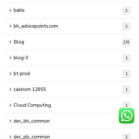
bahis
2
bh_advicepoints.com
2
Blog
235
blog-3
1
bt prod
1
casinom 12855
1
Cloud Computing
1
dec_bh_common
1
dec_pb_common
2