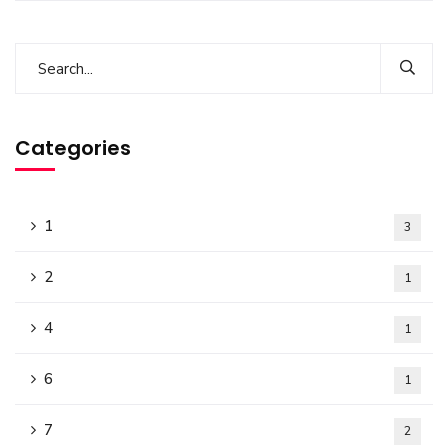
Categories
1
3
2
1
4
1
6
1
7
2