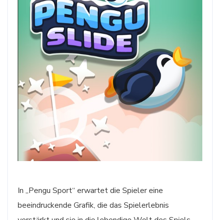
In „Pengu Sport“ erwartet die Spieler eine
beeindruckende Grafik, die das Spielerlebnis