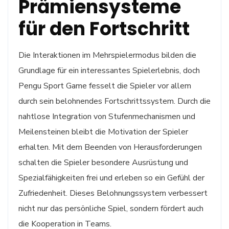
Prämiensysteme
für den Fortschritt
Die Interaktionen im Mehrspielermodus bilden die
Grundlage für ein interessantes Spielerlebnis, doch
Pengu Sport Game fesselt die Spieler vor allem
durch sein belohnendes Fortschrittssystem. Durch die
nahtlose Integration von Stufenmechanismen und
Meilensteinen bleibt die Motivation der Spieler
erhalten. Mit dem Beenden von Herausforderungen
schalten die Spieler besondere Ausrüstung und
Spezialfähigkeiten frei und erleben so ein Gefühl der
Zufriedenheit. Dieses Belohnungssystem verbessert
nicht nur das persönliche Spiel, sondern fördert auch
die Kooperation in Teams.