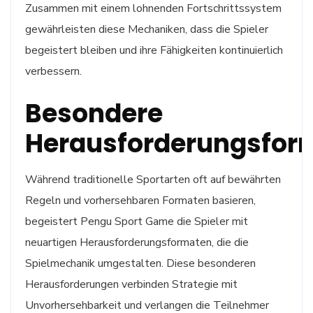
Zusammen mit einem lohnenden Fortschrittssystem
gewährleisten diese Mechaniken, dass die Spieler
begeistert bleiben und ihre Fähigkeiten kontinuierlich
verbessern.
Besondere
Herausforderungsfor
Während traditionelle Sportarten oft auf bewährten
Regeln und vorhersehbaren Formaten basieren,
begeistert Pengu Sport Game die Spieler mit
neuartigen Herausforderungsformaten, die die
Spielmechanik umgestalten. Diese besonderen
Herausforderungen verbinden Strategie mit
Unvorhersehbarkeit und verlangen die Teilnehmer