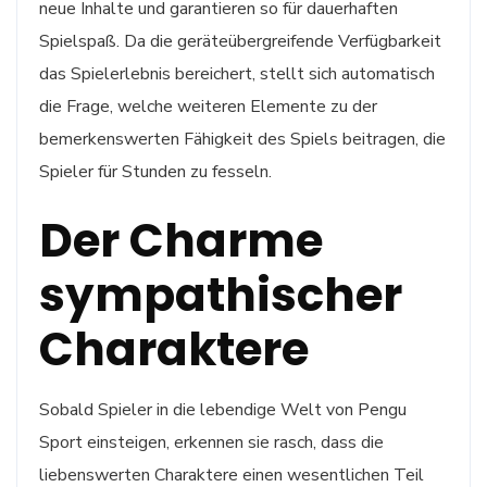
neue Inhalte und garantieren so für dauerhaften
Spielspaß. Da die geräteübergreifende Verfügbarkeit
das Spielerlebnis bereichert, stellt sich automatisch
die Frage, welche weiteren Elemente zu der
bemerkenswerten Fähigkeit des Spiels beitragen, die
Spieler für Stunden zu fesseln.
Der Charme
sympathischer
Charaktere
Sobald Spieler in die lebendige Welt von Pengu
Sport einsteigen, erkennen sie rasch, dass die
liebenswerten Charaktere einen wesentlichen Teil