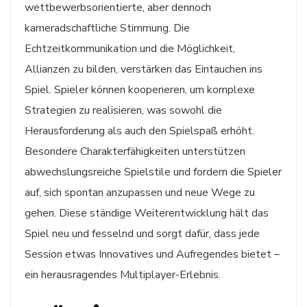
wettbewerbsorientierte, aber dennoch
kameradschaftliche Stimmung. Die
Echtzeitkommunikation und die Möglichkeit,
Allianzen zu bilden, verstärken das Eintauchen ins
Spiel. Spieler können kooperieren, um komplexe
Strategien zu realisieren, was sowohl die
Herausforderung als auch den Spielspaß erhöht.
Besondere Charakterfähigkeiten unterstützen
abwechslungsreiche Spielstile und fordern die Spieler
auf, sich spontan anzupassen und neue Wege zu
gehen. Diese ständige Weiterentwicklung hält das
Spiel neu und fesselnd und sorgt dafür, dass jede
Session etwas Innovatives und Aufregendes bietet –
ein herausragendes Multiplayer-Erlebnis.