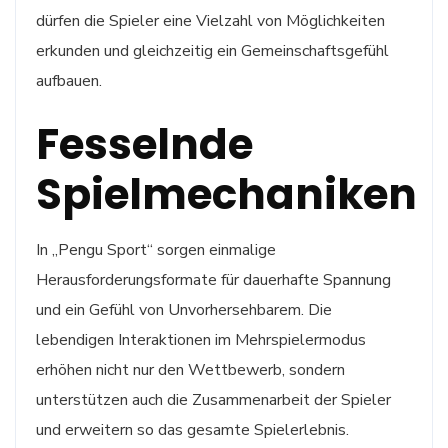
dürfen die Spieler eine Vielzahl von Möglichkeiten
erkunden und gleichzeitig ein Gemeinschaftsgefühl
aufbauen.
Fesselnde
Spielmechaniken
In „Pengu Sport“ sorgen einmalige
Herausforderungsformate für dauerhafte Spannung
und ein Gefühl von Unvorhersehbarem. Die
lebendigen Interaktionen im Mehrspielermodus
erhöhen nicht nur den Wettbewerb, sondern
unterstützen auch die Zusammenarbeit der Spieler
und erweitern so das gesamte Spielerlebnis.