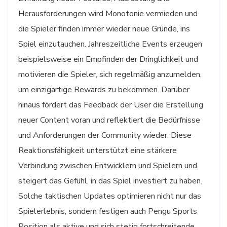
Herausforderungen wird Monotonie vermieden und
die Spieler finden immer wieder neue Gründe, ins
Spiel einzutauchen. Jahreszeitliche Events erzeugen
beispielsweise ein Empfinden der Dringlichkeit und
motivieren die Spieler, sich regelmäßig anzumelden,
um einzigartige Rewards zu bekommen. Darüber
hinaus fördert das Feedback der User die Erstellung
neuer Content voran und reflektiert die Bedürfnisse
und Anforderungen der Community wieder. Diese
Reaktionsfähigkeit unterstützt eine stärkere
Verbindung zwischen Entwicklern und Spielern und
steigert das Gefühl, in das Spiel investiert zu haben.
Solche taktischen Updates optimieren nicht nur das
Spielerlebnis, sondern festigen auch Pengu Sports
Position als aktive und sich stetig fortschreitende