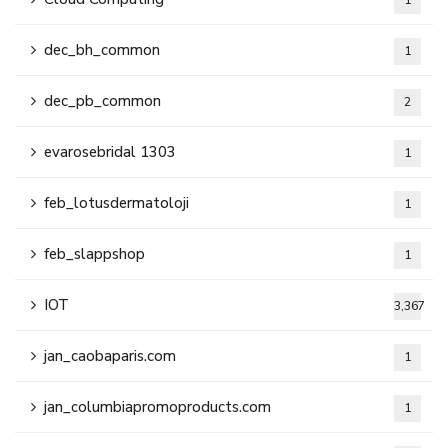
1
dec_bh_common
1
dec_pb_common
2
evarosebridal 1303
1
feb_lotusdermatoloji
1
feb_slappshop
1
IOT
3,367
jan_caobaparis.com
1
jan_columbiapromoproducts.com
1