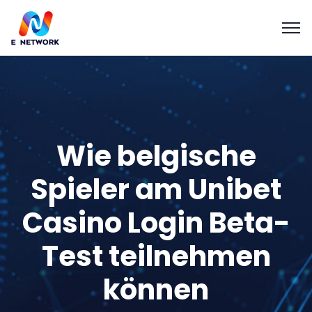
Wie belgische
Spieler am Unibet
Casino Login Beta-
Test teilnehmen
können