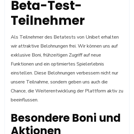
Beta-Test-
Teilnehmer
Als Teilnehmer des Betatests von Unibet erhalten
wir attraktive Belohnungen frei. Wir können uns auf
exklusive Boni, frühzeitigen Zugriff auf neue
Funktionen und ein optimiertes Spielerlebnis
einstellen. Diese Belohnungen verbessern nicht nur
unsere Teilnahme, sondern geben uns auch die
Chance, die Weiterentwicklung der Plattform aktiv zu
beeinflussen.
Besondere Boni und
Aktionen