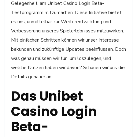
Gelegenheit, am Unibet Casino Login Beta-
Testprogramm mitzumachen. Diese Initiative bietet
es uns, unmittelbar zur Weiterentwicklung und
Verbesserung unseres Spielerlebnisses mitzuwirken.
Mit einfachen Schritten können wir unser Interesse
bekunden und zukünftige Updates beeinflussen. Doch
was genau müssen wir tun, um loszulegen, und
welche Nutzen haben wir davon? Schauen wir uns die
Details genauer an.
Das Unibet
Casino Login
Beta-