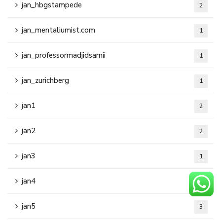
jan_hbgstampede
2
jan_mentaliumist.com
1
jan_professormadjidsamii
1
jan_zurichberg
1
jan1
2
jan2
2
jan3
1
jan4
1
jan5
3