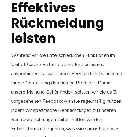
Effektives
Rückmeldung
leisten
Während wir die unterschiedlichen Funktionen im
Unibet Casino Beta-Test mit Enthusiasmus
ausprobieren, ist wirksames Feedback entscheidend
für die Gestaltung des finalen Produkts. Damit
unsere Meinung Gehör findet, sollten wir die dafür
vorgesehenen Feedback-Kanäle regelmäßig nutzen.
Indem wir spezifische Beobachtungen zu unseren
Benutzererfahrungen teilen, helfen wir den
Entwicklern zu begreifen, was wirksam ist und was