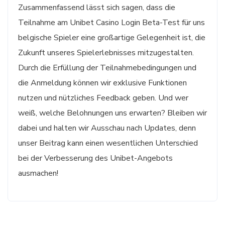
Zusammenfassend lässt sich sagen, dass die
Teilnahme am Unibet Casino Login Beta-Test für uns
belgische Spieler eine großartige Gelegenheit ist, die
Zukunft unseres Spielerlebnisses mitzugestalten.
Durch die Erfüllung der Teilnahmebedingungen und
die Anmeldung können wir exklusive Funktionen
nutzen und nützliches Feedback geben. Und wer
weiß, welche Belohnungen uns erwarten? Bleiben wir
dabei und halten wir Ausschau nach Updates, denn
unser Beitrag kann einen wesentlichen Unterschied
bei der Verbesserung des Unibet-Angebots
ausmachen!