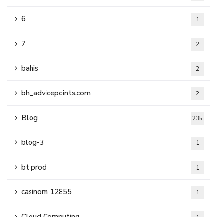
6
1
7
2
bahis
2
bh_advicepoints.com
2
Blog
235
blog-3
1
bt prod
1
casinom 12855
1
Cloud Computing