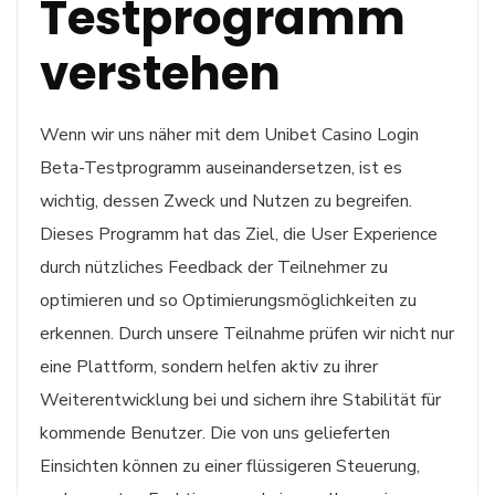
Testprogramm
verstehen
Wenn wir uns näher mit dem Unibet Casino Login
Beta-Testprogramm auseinandersetzen, ist es
wichtig, dessen Zweck und Nutzen zu begreifen.
Dieses Programm hat das Ziel, die User Experience
durch nützliches Feedback der Teilnehmer zu
optimieren und so Optimierungsmöglichkeiten zu
erkennen. Durch unsere Teilnahme prüfen wir nicht nur
eine Plattform, sondern helfen aktiv zu ihrer
Weiterentwicklung bei und sichern ihre Stabilität für
kommende Benutzer. Die von uns gelieferten
Einsichten können zu einer flüssigeren Steuerung,