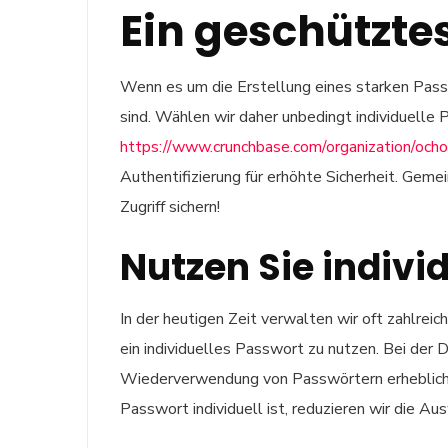
Ein geschützte
Wenn es um die Erstellung eines starken Passwo
sind. Wählen wir daher unbedingt individuelle 
https://www.crunchbase.com/organization/ocho
Authentifizierung für erhöhte Sicherheit. Ge
Zugriff sichern!
Nutzen Sie indivi
In der heutigen Zeit verwalten wir oft zahlrei
ein individuelles Passwort zu nutzen. Bei der 
Wiederverwendung von Passwörtern erhebliche S
Passwort individuell ist, reduzieren wir die A