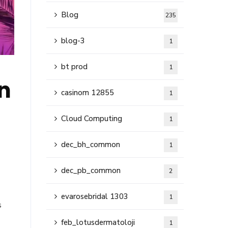
Blog
235
blog-3
1
bt prod
1
n
casinom 12855
1
Cloud Computing
1
dec_bh_common
1
dec_pb_common
2
evarosebridal 1303
1
s
feb_lotusdermatoloji
1