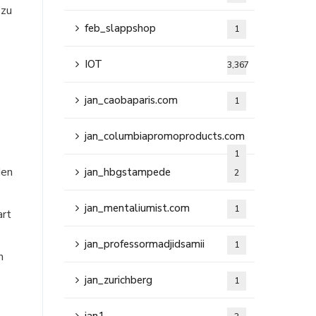
 zu
feb_slappshop
1
IOT
3,367
jan_caobaparis.com
1
jan_columbiapromoproducts.com
1
den
jan_hbgstampede
2
jan_mentaliumist.com
1
art
jan_professormadjidsamii
1
n
jan_zurichberg
1