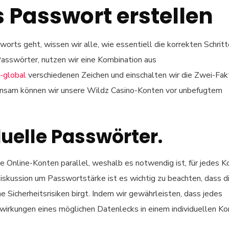
s Passwort erstellen
rts geht, wissen wir alle, wie essentiell die korrekten Schritt
Passwörter, nutzen wir eine Kombination aus
-global
verschiedenen Zeichen und einschalten wir die Zwei-Fak
meinsam können wir unsere Wildz Casino-Konten vor unbefugtem
duelle Passwörter.
che Online-Konten parallel, weshalb es notwendig ist, für jedes 
Diskussion um Passwortstärke ist es wichtig zu beachten, dass d
icherheitsrisiken birgt. Indem wir gewährleisten, dass jedes
uswirkungen eines möglichen Datenlecks in einem individuellen Ko