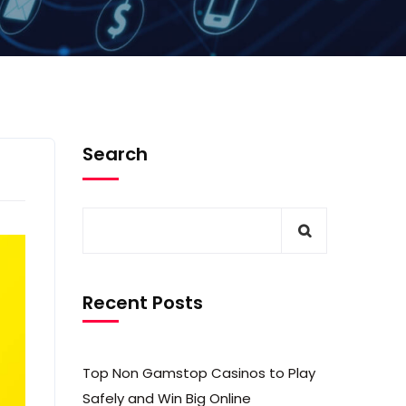
Search
Recent Posts
Top Non Gamstop Casinos to Play
Safely and Win Big Online