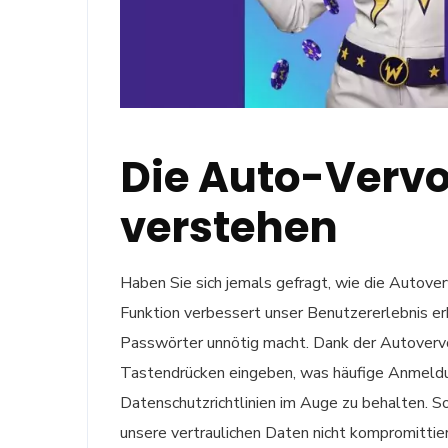
Die Auto-Verv
verstehen
Haben Sie sich jemals gefragt, wie die Autov
Funktion verbessert unser Benutzererlebnis er
Passwörter unnötig macht. Dank der Autoverv
Tastendrücken eingeben, was häufige Anmeldun
Datenschutzrichtlinien im Auge zu behalten. So
unsere vertraulichen Daten nicht kompromittie