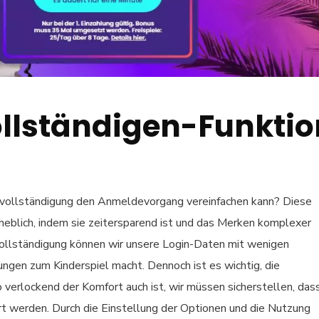
ollständigen-Funktio
ervollständigung den Anmeldevorgang vereinfachen kann? Diese
heblich, indem sie zeitersparend ist und das Merken komplexer
ollständigung können wir unsere Login-Daten mit wenigen
gen zum Kinderspiel macht. Dennoch ist es wichtig, die
 verlockend der Komfort auch ist, wir müssen sicherstellen, das
rt werden. Durch die Einstellung der Optionen und die Nutzung