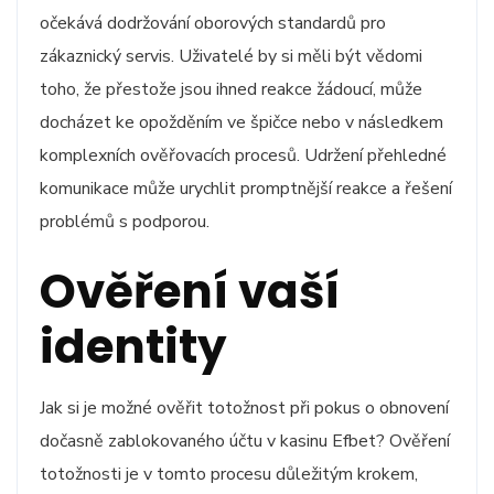
očekává dodržování oborových standardů pro
zákaznický servis. Uživatelé by si měli být vědomi
toho, že přestože jsou ihned reakce žádoucí, může
docházet ke opožděním ve špičce nebo v následkem
komplexních ověřovacích procesů. Udržení přehledné
komunikace může urychlit promptnější reakce a řešení
problémů s podporou.
Ověření vaší
identity
Jak si je možné ověřit totožnost při pokus o obnovení
dočasně zablokovaného účtu v kasinu Efbet? Ověření
totožnosti je v tomto procesu důležitým krokem,