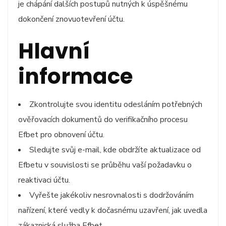
je chápání dalších postupů nutných k úspěšnému
dokončení znovuotevření účtu.
Hlavní
informace
Zkontrolujte svou identitu odesláním potřebných
ověřovacích dokumentů do verifikačního procesu
Efbet pro obnovení účtu.
Sledujte svůj e-mail, kde obdržíte aktualizace od
Efbetu v souvislosti se průběhu vaší požadavku o
reaktivaci účtu.
Vyřešte jakékoliv nesrovnalosti s dodržováním
nařízení, které vedly k dočasnému uzavření, jak uvedla
zákaznická služba Efbet.