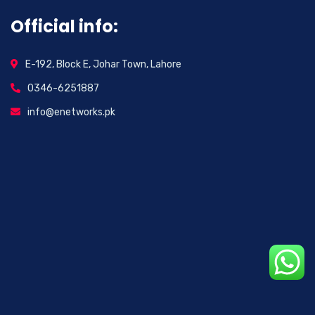
Official info:
E-192, Block E, Johar Town, Lahore
0346-6251887
info@enetworks.pk