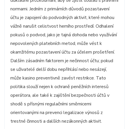
důkladné prozkoumání, aby se zjistil soulad s právními
normami. Jedním z primárních důvodů pozastavení
účtu je zapojení do podvodných aktivit, které mohou
vážně narušit celistvost herního prostředí. Odhalení
pokusů o podvod, jako je tajná dohoda nebo využívání
nepovolených platebních metod, může vést k
okamžitému pozastavení účtu za účelem prošetření.
Dalším zásadním faktorem je nečinnost účtu; pokud
se uživatelé delší dobu nepřihlásí nebo nesázejí,
může kasino preventivně zavést restrikce. Tato
politika slouží nejen k ochraně peněžních interesů
operátora, ale také k zajištění bezpečnosti účtů v
shodě s přísnými regulačními směrnicemi
orientovanými na prevenci legalizace výnosů z
trestné činnosti a dalších nezákonných aktivit.