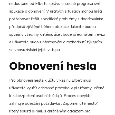
nedostane od Efbetu zprávu ohledně progresu své
aplikace o obnovení. V určitých situacích mohou hráči
potřebovat řešit specifické problémy s dodržováním
předpisů zjištěné během blokace. Jakmile budou
splněny všechny kritéria, účet bude předmětem revizi
a uživatelé budou informováni o rozhodnutí týkajícím
se znovuzískání jejich vstupu.
Obnovení hesla
Pro obnovení hesla k účtu v kasinu Efbet musí
uživatelé využít ochranné protokoly platformy určené
k zabezpečení osobních údajů. Proces obvykle
zahrnuje odeslání požadavku „Zapomenuté heslo“,
který spustí e-mail s chráněným odkazem pro