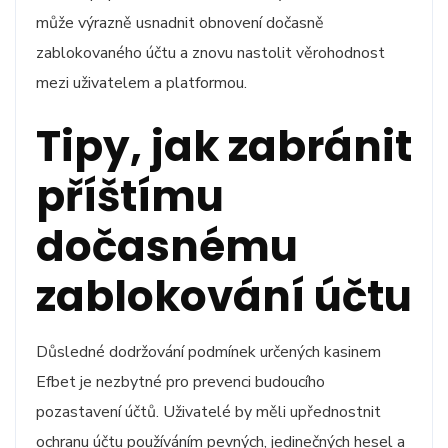
může výrazně usnadnit obnovení dočasně
zablokovaného účtu a znovu nastolit věrohodnost
mezi uživatelem a platformou.
Tipy, jak zabránit
příštímu
dočasnému
zablokování účtu
Důsledné dodržování podmínek určených kasinem
Efbet je nezbytné pro prevenci budoucího
pozastavení účtů. Uživatelé by měli upřednostnit
ochranu účtu používáním pevných, jedinečných hesel a