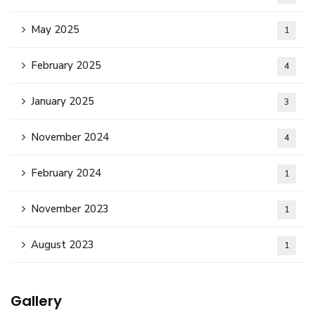
May 2025
1
February 2025
4
January 2025
3
November 2024
4
February 2024
1
November 2023
1
August 2023
1
Gallery