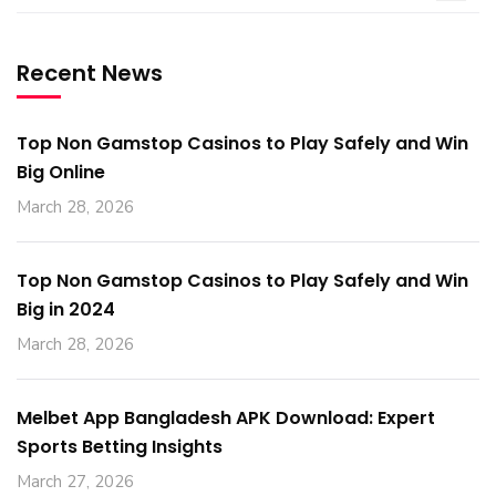
Recent News
Top Non Gamstop Casinos to Play Safely and Win
Big Online
March 28, 2026
Top Non Gamstop Casinos to Play Safely and Win
Big in 2024
March 28, 2026
Melbet App Bangladesh APK Download: Expert
Sports Betting Insights
March 27, 2026