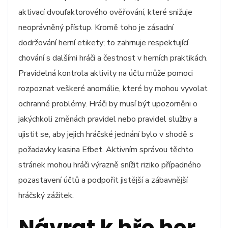
aktivací dvoufaktorového ověřování, které snižuje
neoprávněný přístup. Kromě toho je zásadní
dodržování herní etikety; to zahrnuje respektující
chování s dalšími hráči a čestnost v herních praktikách.
Pravidelná kontrola aktivity na účtu může pomoci
rozpoznat veškeré anomálie, které by mohou vyvolat
ochranné problémy. Hráči by musí být upozorněni o
jakýchkoli změnách pravidel nebo pravidel služby a
ujistit se, aby jejich hráčské jednání bylo v shodě s
požadavky kasina Efbet. Aktivním správou těchto
stránek mohou hráči výrazně snížit riziko případného
pozastavení účtů a podpořit jistější a zábavnější
hráčský zážitek.
Návrat k hře her