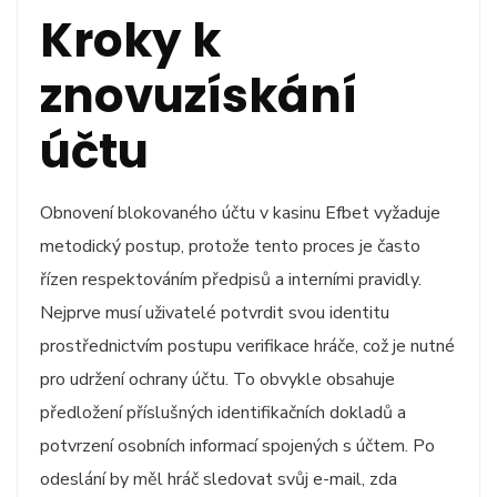
Kroky k
znovuzískání
účtu
Obnovení blokovaného účtu v kasinu Efbet vyžaduje
metodický postup, protože tento proces je často
řízen respektováním předpisů a interními pravidly.
Nejprve musí uživatelé potvrdit svou identitu
prostřednictvím postupu verifikace hráče, což je nutné
pro udržení ochrany účtu. To obvykle obsahuje
předložení příslušných identifikačních dokladů a
potvrzení osobních informací spojených s účtem. Po
odeslání by měl hráč sledovat svůj e-mail, zda