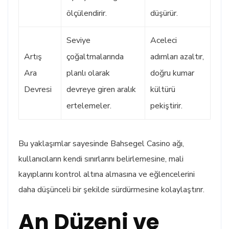
ölçülendirir.
düşürür.
Seviye
Aceleci
Artış
çoğaltmalarında
adımları azaltır,
Ara
planlı olarak
doğru kumar
Devresi
devreye giren aralık
kültürü
ertelemeler.
pekiştirir.
Bu yaklaşımlar sayesinde Bahsegel Casino ağı,
kullanıcıların kendi sınırlarını belirlemesine, mali
kayıplarını kontrol altına almasına ve eğlencelerini
daha düşünceli bir şekilde sürdürmesine kolaylaştırır.
An Düzeni ve