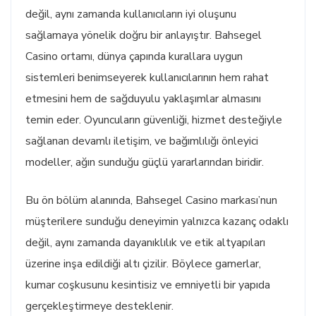
değil, aynı zamanda kullanıcıların iyi oluşunu
sağlamaya yönelik doğru bir anlayıştır. Bahsegel
Casino ortamı, dünya çapında kurallara uygun
sistemleri benimseyerek kullanıcılarının hem rahat
etmesini hem de sağduyulu yaklaşımlar almasını
temin eder. Oyuncuların güvenliği, hizmet desteğiyle
sağlanan devamlı iletişim, ve bağımlılığı önleyici
modeller, ağın sunduğu güçlü yararlarından biridir.
Bu ön bölüm alanında, Bahsegel Casino markası’nun
müşterilere sunduğu deneyimin yalnızca kazanç odaklı
değil, aynı zamanda dayanıklılık ve etik altyapıları
üzerine inşa edildiği altı çizilir. Böylece gamerlar,
kumar coşkusunu kesintisiz ve emniyetli bir yapıda
gerçekleştirmeye desteklenir.