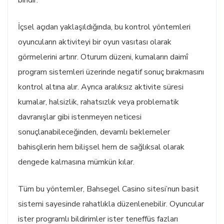
biridir.
İçsel açıdan yaklaşıldığında, bu kontrol yöntemleri
oyuncuların aktiviteyi bir oyun vasıtası olarak
görmelerini artırır. Oturum düzeni, kumaların daimî
program sistemleri üzerinde negatif sonuç bırakmasını
kontrol altına alır. Ayrıca aralıksız aktivite süresi
kumalar, halsizlik, rahatsızlık veya problematik
davranışlar gibi istenmeyen neticesi
sonuçlanabileceğinden, devamlı beklemeler
bahisçilerin hem bilişsel hem de sağlıksal olarak
dengede kalmasına mümkün kılar.
Tüm bu yöntemler, Bahsegel Casino sitesi’nun basit
sistemi sayesinde rahatlıkla düzenlenebilir. Oyuncular
ister programlı bildirimler ister teneffüs fazları