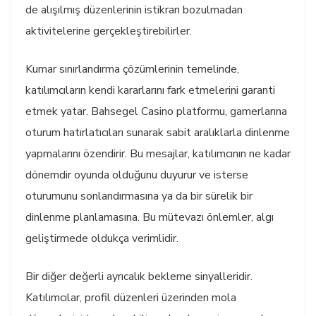
de alışılmış düzenlerinin istikrarı bozulmadan
aktivitelerine gerçekleştirebilirler.
Kumar sınırlandırma çözümlerinin temelinde,
katılımcıların kendi kararlarını fark etmelerini garanti
etmek yatar. Bahsegel Casino platformu, gamerlarına
oturum hatırlatıcıları sunarak sabit aralıklarla dinlenme
yapmalarını özendirir. Bu mesajlar, katılımcının ne kadar
dönemdir oyunda olduğunu duyurur ve isterse
oturumunu sonlandırmasına ya da bir sürelik bir
dinlenme planlamasına. Bu mütevazı önlemler, algı
geliştirmede oldukça verimlidir.
Bir diğer değerli ayrıcalık bekleme sinyalleridir.
Katılımcılar, profil düzenleri üzerinden mola