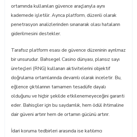
ortamında kullanılan güvence araçlarıyla aynı
kademede işletilir. Ayrıca platform, düzenli olarak
penetrasyon analizlerinden sınanarak olası hataların
giderilmesini destekler.
Tarafsız platform esası de güvence düzeninin ayrılmaz
bir unsurudur. Bahsegel Casino dünyası, plansız sayı
üreteçleri (RNG) kullanan aktivitelerini objektif
doğrulama ortamlarında devamlı olarak inceletir. Bu,
eğlence çıktılarının tamamen tesadüfe dayalı
olduğunu ve hiçbir şekilde etkilenemeyeceğini garanti
eder. Bahisçiler için bu saydamlık, hem ödül ihtimaline
dair güveni artırır hem de ortamın gücünü artırır.
İdari koruma tedbirleri arasında ise katılımcı