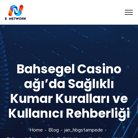
Bahsegel Casino
ağı’da Sağlıklı
Kumar Kuralları ve
Kullanıcı Rehberliği
Home
Blog
jan_hbgstampede