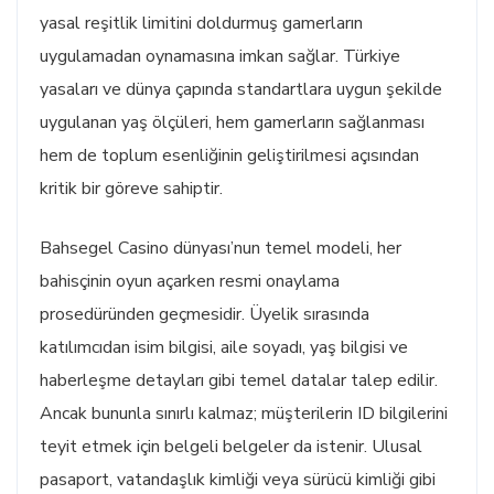
yasal reşitlik limitini doldurmuş gamerların
uygulamadan oynamasına imkan sağlar. Türkiye
yasaları ve dünya çapında standartlara uygun şekilde
uygulanan yaş ölçüleri, hem gamerların sağlanması
hem de toplum esenliğinin geliştirilmesi açısından
kritik bir göreve sahiptir.
Bahsegel Casino dünyası’nun temel modeli, her
bahisçinin oyun açarken resmi onaylama
prosedüründen geçmesidir. Üyelik sırasında
katılımcıdan isim bilgisi, aile soyadı, yaş bilgisi ve
haberleşme detayları gibi temel datalar talep edilir.
Ancak bununla sınırlı kalmaz; müşterilerin ID bilgilerini
teyit etmek için belgeli belgeler da istenir. Ulusal
pasaport, vatandaşlık kimliği veya sürücü kimliği gibi