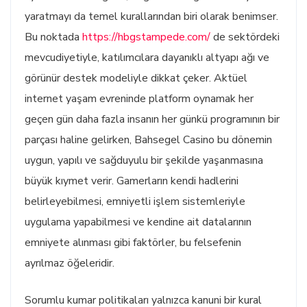
yaratmayı da temel kurallarından biri olarak benimser.
Bu noktada
https://hbgstampede.com/
de sektördeki
mevcudiyetiyle, katılımcılara dayanıklı altyapı ağı ve
görünür destek modeliyle dikkat çeker. Aktüel
internet yaşam evreninde platform oynamak her
geçen gün daha fazla insanın her günkü programının bir
parçası haline gelirken, Bahsegel Casino bu dönemin
uygun, yapılı ve sağduyulu bir şekilde yaşanmasına
büyük kıymet verir. Gamerların kendi hadlerini
belirleyebilmesi, emniyetli işlem sistemleriyle
uygulama yapabilmesi ve kendine ait datalarının
emniyete alınması gibi faktörler, bu felsefenin
ayrılmaz öğeleridir.
Sorumlu kumar politikaları yalnızca kanuni bir kural