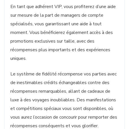
En tant que adhérent VIP, vous profiterez d’une aide
sur mesure de la part de managers de compte
spécialisés, vous garantissant une aide à tout
moment. Vous bénéficierez également accès à des
promotions exclusives sur taille, avec des
récompenses plus importants et des expériences
uniques.
Le système de fidélité récompense vos parties avec
de inestimables crédits échangeables contre des
récompenses remarquables, allant de cadeaux de
luxe à des voyages inoubliables. Des manifestations
et compétitions spéciaux vous sont disponibles, où
vous aurez l’occasion de concourir pour remporter des
récompenses conséquents et vous glorifier.