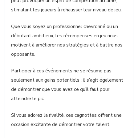
peut provoquer un esprit de compétition acharné,
stimulant les joueurs à rehausser leur niveau de jeu.
Que vous soyez un professionnel chevronné ou un
débutant ambitieux, les récompenses en jeu nous
motivent à améliorer nos stratégies et à battre nos
opposants.
Participer à ces événements ne se résume pas
seulement aux gains potentiels ; il s’agit également
de démontrer que vous avez ce qu’il faut pour
atteindre le pic.
Si vous adorez la rivalité, ces cagnottes offrent une
occasion excitante de démontrer votre talent.