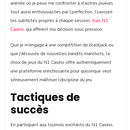
animée où je peux me confronter à d’autres joueurs
tout aussi enthousiastes par l’perfection. J’savoure
les subtilités propres à chaque session,
Avis N1
Casino
, qui affinent ma décision sous pression.
Que je m’engage à une compétition de blackjack ou
que j’découvre de nouvelles bandits manchots, la
choix de jeux du N1 Casino offre authentiquement
une plateforme enrichissante pour quiconque veut
sérieusement maîtriser l’discipline du jeu.
Tactiques de
succès
En participant aux tournois excitants du N1 Casino,