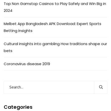
Top Non Gamstop Casinos to Play Safely and Win Big in
2024
Melbet App Bangladesh APK Download: Expert Sports
Betting Insights
Cultural insights into gambling How traditions shape our
bets
Coronavirus disease 2019
Categories