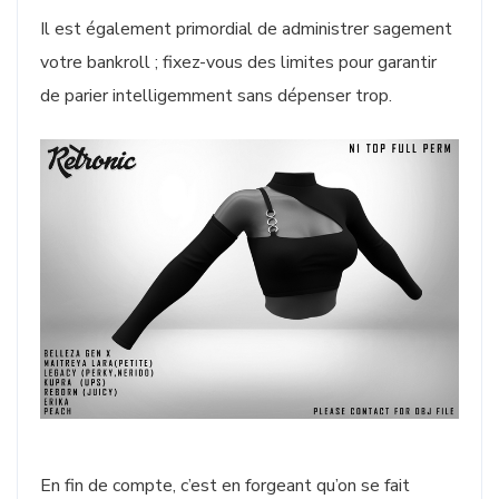
Il est également primordial de administrer sagement
votre bankroll ; fixez-vous des limites pour garantir
de parier intelligemment sans dépenser trop.
En fin de compte, c’est en forgeant qu’on se fait