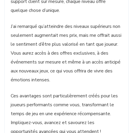
support client sur mesure, chaque niveau offre
quelque chose d’unique.
J’ai remarqué qu’atteindre des niveaux supérieurs non
seulement augmentait mes prix, mais me offrait aussi
le sentiment d’être plus valorisé en tant que joueur.
Vous aurez accès à des offres exclusives, à des
événements sur mesure et même à un accès anticipé
aux nouveaux jeux, ce qui vous offrira de vivre des
émotions intenses.
Ces avantages sont particulièrement créés pour les
joueurs performants comme vous, transformant le
temps de jeu en une expérience récompensante.
Impliquez-vous, avancez et savourez les
opportunités avancées qui vous attendent !