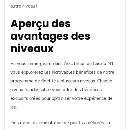
autre niveau !
Aperçu des
avantages des
niveaux
En vous immergeant dans l’excitation du Casino N1,
vous explorerez les incroyables bénéfices de notre
programme de fidélité à plusieurs niveaux. Chaque
niveau franchissable vous offre des bénéfices
exclusifs créés pour optimiser votre expérience de
jeu.
Des ratios d’accumulation de points améliorés au