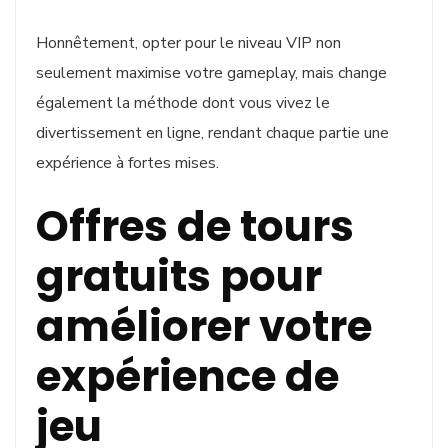
Honnêtement, opter pour le niveau VIP non
seulement maximise votre gameplay, mais change
également la méthode dont vous vivez le
divertissement en ligne, rendant chaque partie une
expérience à fortes mises.
Offres de tours
gratuits pour
améliorer votre
expérience de
jeu