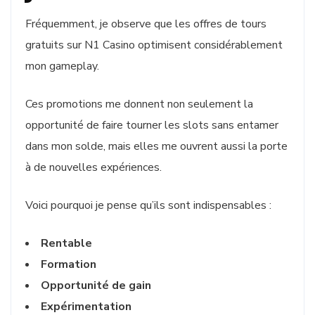
Fréquemment, je observe que les offres de tours
gratuits sur N1 Casino optimisent considérablement
mon gameplay.
Ces promotions me donnent non seulement la
opportunité de faire tourner les slots sans entamer
dans mon solde, mais elles me ouvrent aussi la porte
à de nouvelles expériences.
Voici pourquoi je pense qu’ils sont indispensables :
Rentable
Formation
Opportunité de gain
Expérimentation