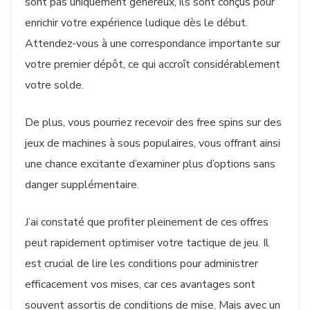
sont pas uniquement généreux, ils sont conçus pour
enrichir votre expérience ludique dès le début.
Attendez-vous à une correspondance importante sur
votre premier dépôt, ce qui accroît considérablement
votre solde.
De plus, vous pourriez recevoir des free spins sur des
jeux de machines à sous populaires, vous offrant ainsi
une chance excitante d’examiner plus d’options sans
danger supplémentaire.
J’ai constaté que profiter pleinement de ces offres
peut rapidement optimiser votre tactique de jeu. Il
est crucial de lire les conditions pour administrer
efficacement vos mises, car ces avantages sont
souvent assortis de conditions de mise. Mais avec un