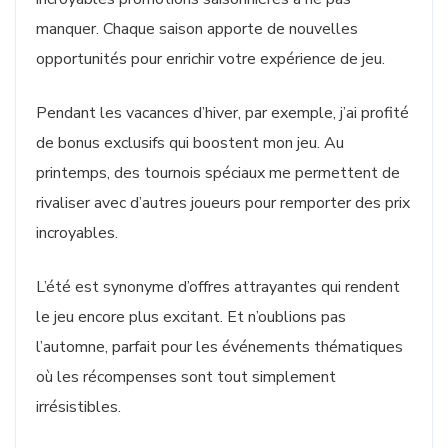
manquer. Chaque saison apporte de nouvelles
opportunités pour enrichir votre expérience de jeu.
Pendant les vacances d’hiver, par exemple, j’ai profité
de bonus exclusifs qui boostent mon jeu. Au
printemps, des tournois spéciaux me permettent de
rivaliser avec d’autres joueurs pour remporter des prix
incroyables.
L’été est synonyme d’offres attrayantes qui rendent
le jeu encore plus excitant. Et n’oublions pas
l’automne, parfait pour les événements thématiques
où les récompenses sont tout simplement
irrésistibles.