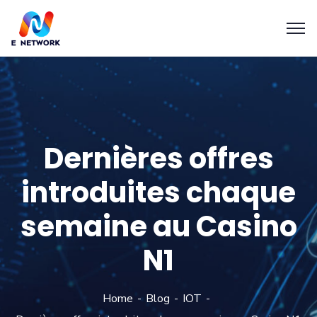
Dernières offres
introduites chaque
semaine au Casino
N1
Home
Blog
IOT