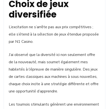
Choix de jeux
diversifiée
L’excitation ne s’arrête pas aux prix compétitives ;
elle s’étend à la sélection de jeux étendue proposée
par N1 Casino.
J’ai observé que la diversité ici non seulement offre
de la nouveauté, mais soumet également mes
habiletés à l’épreuve de manière singulière. Des jeux
de cartes classiques aux machines à sous nouvelles,
chaque choix incite à une stratégie différente et offre
une opportunité d’apprendre.
Les tournois stimulants génèrent une environnement