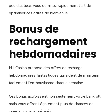
peu d’astuce, vous dominez rapidement l’art de
optimiser ces offres de bienvenue.
Bonus de
rechargement
hebdomadaires
N1 Casino propose des offres de recharge
hebdomadaires fantastiques qui aident de maintenir
facilement l’enthousiasme chaque semaine.
Ces bonus accroissent non seulement votre bankroll,
mais vous offrent également plus de chances de
jouer à vos jeux préférés.