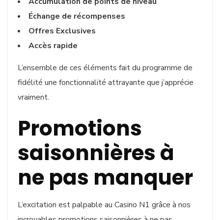
Accumulation de points de niveau
Échange de récompenses
Offres Exclusives
Accès rapide
L’ensemble de ces éléments fait du programme de
fidélité une fonctionnalité attrayante que j’apprécie
vraiment.
Promotions
saisonnières à
ne pas manquer
L’excitation est palpable au Casino N1 grâce à nos
incroyables promotions saisonnières à ne pas