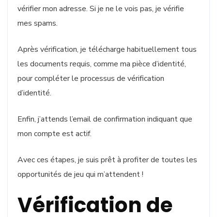
vérifier mon adresse. Si je ne le vois pas, je vérifie
mes spams.
Après vérification, je télécharge habituellement tous
les documents requis, comme ma pièce d’identité,
pour compléter le processus de vérification
d’identité.
Enfin, j’attends l’email de confirmation indiquant que
mon compte est actif.
Avec ces étapes, je suis prêt à profiter de toutes les
opportunités de jeu qui m’attendent !
Vérification de