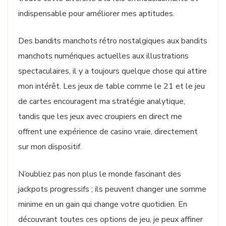
indispensable pour améliorer mes aptitudes.
Des bandits manchots rétro nostalgiques aux bandits
manchots numériques actuelles aux illustrations
spectaculaires, il y a toujours quelque chose qui attire
mon intérêt. Les jeux de table comme le 21 et le jeu
de cartes encouragent ma stratégie analytique,
tandis que les jeux avec croupiers en direct me
offrent une expérience de casino vraie, directement
sur mon dispositif.
N’oubliez pas non plus le monde fascinant des
jackpots progressifs ; ils peuvent changer une somme
minime en un gain qui change votre quotidien. En
découvrant toutes ces options de jeu, je peux affiner