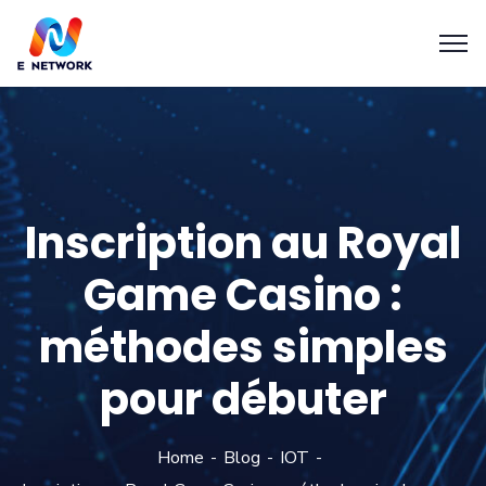
Inscription au Royal
Game Casino :
méthodes simples
pour débuter
Home
Blog
IOT