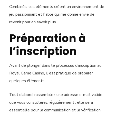
Combinés, ces éléments créent un environnement de
jeu passionnant et fiable qui me donne envie de
revenir pour en savoir plus.
Préparation à
l’inscription
Avant de plonger dans le processus d’inscription au
Royal Game Casino, il est pratique de préparer
quelques éléments.
Tout d’abord, rassemblez une adresse e-mail valide
que vous consulterez régulièrement ; elle sera
essentielle pour la communication et la vérification.