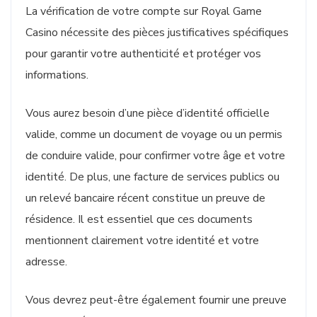
La vérification de votre compte sur Royal Game
Casino nécessite des pièces justificatives spécifiques
pour garantir votre authenticité et protéger vos
informations.
Vous aurez besoin d’une pièce d’identité officielle
valide, comme un document de voyage ou un permis
de conduire valide, pour confirmer votre âge et votre
identité. De plus, une facture de services publics ou
un relevé bancaire récent constitue un preuve de
résidence. Il est essentiel que ces documents
mentionnent clairement votre identité et votre
adresse.
Vous devrez peut-être également fournir une preuve