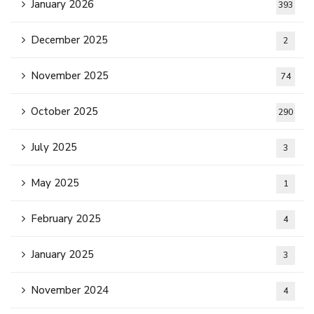
January 2026
393
December 2025
2
November 2025
74
October 2025
290
July 2025
3
May 2025
1
February 2025
4
January 2025
3
November 2024
4