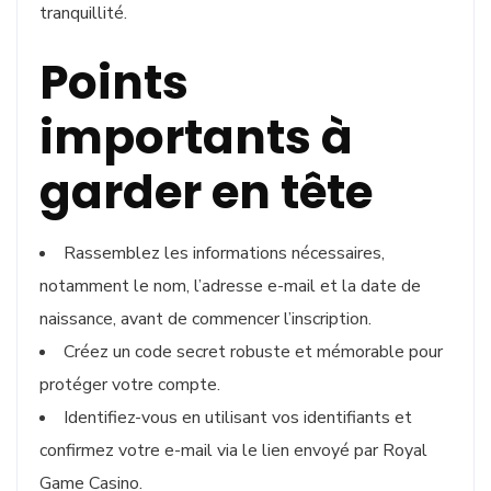
tranquillité.
Points
importants à
garder en tête
Rassemblez les informations nécessaires,
notamment le nom, l’adresse e-mail et la date de
naissance, avant de commencer l’inscription.
Créez un code secret robuste et mémorable pour
protéger votre compte.
Identifiez-vous en utilisant vos identifiants et
confirmez votre e-mail via le lien envoyé par Royal
Game Casino.