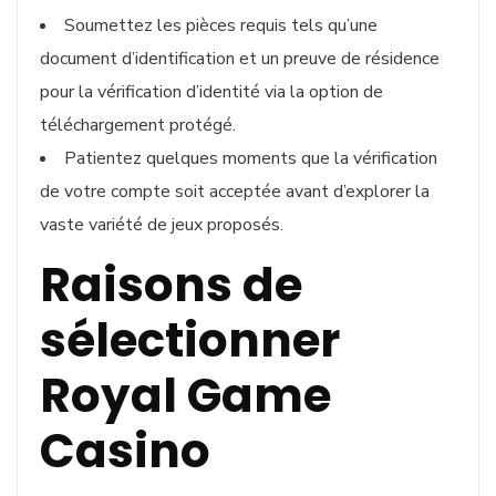
Soumettez les pièces requis tels qu’une
document d’identification et un preuve de résidence
pour la vérification d’identité via la option de
téléchargement protégé.
Patientez quelques moments que la vérification
de votre compte soit acceptée avant d’explorer la
vaste variété de jeux proposés.
Raisons de
sélectionner
Royal Game
Casino