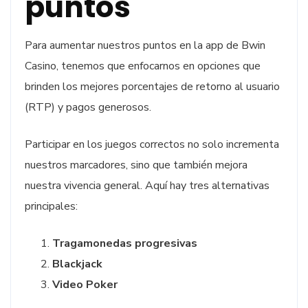
puntos
Para aumentar nuestros puntos en la app de Bwin
Casino, tenemos que enfocarnos en opciones que
brinden los mejores porcentajes de retorno al usuario
(RTP) y pagos generosos.
Participar en los juegos correctos no solo incrementa
nuestros marcadores, sino que también mejora
nuestra vivencia general. Aquí hay tres alternativas
principales:
Tragamonedas progresivas
Blackjack
Video Poker