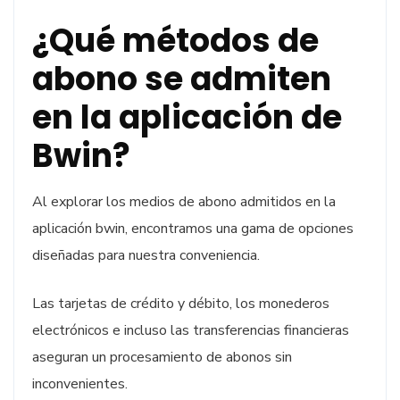
¿Qué métodos de
abono se admiten
en la aplicación de
Bwin?
Al explorar los medios de abono admitidos en la
aplicación bwin, encontramos una gama de opciones
diseñadas para nuestra conveniencia.
Las tarjetas de crédito y débito, los monederos
electrónicos e incluso las transferencias financieras
aseguran un procesamiento de abonos sin
inconvenientes.