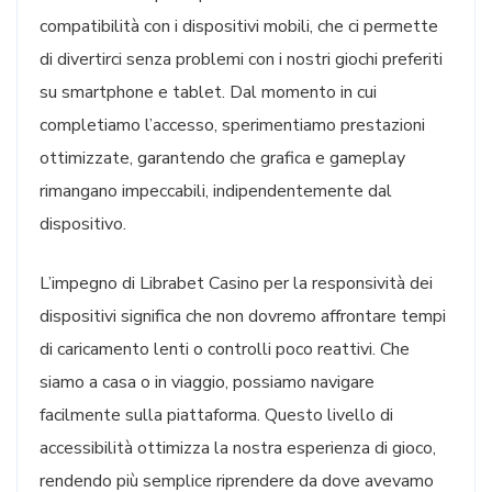
compatibilità con i dispositivi mobili, che ci permette
di divertirci senza problemi con i nostri giochi preferiti
su smartphone e tablet. Dal momento in cui
completiamo l’accesso, sperimentiamo prestazioni
ottimizzate, garantendo che grafica e gameplay
rimangano impeccabili, indipendentemente dal
dispositivo.
L’impegno di Librabet Casino per la responsività dei
dispositivi significa che non dovremo affrontare tempi
di caricamento lenti o controlli poco reattivi. Che
siamo a casa o in viaggio, possiamo navigare
facilmente sulla piattaforma. Questo livello di
accessibilità ottimizza la nostra esperienza di gioco,
rendendo più semplice riprendere da dove avevamo