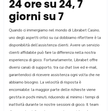
24 ore su 24, 7
giorni su 7
Quando ci immergiamo nel mondo di Librabet Casino,
uno degli aspetti critici su cui dobbiamo riflettere è la
disponibilità dell’assistenza clienti. Avere un servizio
clienti affidabile può fare la differenza nella nostra
esperienza di gioco. Fortunatamente, Librabet offre
diversi canali di supporto, tra cui chat live ed e-mail,
garantendoci di ricevere assistenza ogni volta che ne
abbiamo bisogno. La velocità di risposta è
encomiabile: la maggior parte delle richieste viene
gestita in pochi minuti, riducendo al minimo i tempi di
inattività durante le nostre sessioni di gioco. Il team