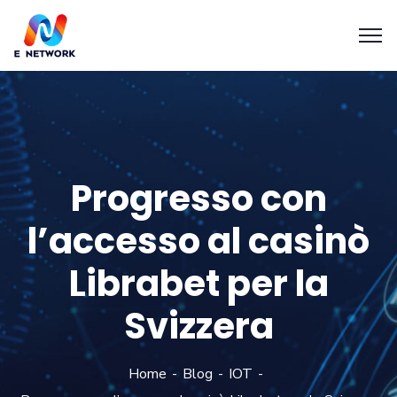
Progresso con
l’accesso al casinò
Librabet per la
Svizzera
Home
Blog
IOT