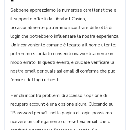
Sebbene apprezziamo le numerose caratteristiche e
il supporto offerti da Librabet Casino,
occasionalmente potremmo incontrare difficoltà di
login che potrebbero influenzare la nostra esperienza.
Un inconveniente comune è legato a il nome utente:
potremmo scordarlo o inserirlo inavvertitamente in
modo errato. In questi eventi, è cruciale verificare la
nostra email per qualsiasi email di conferma che può
fornire i dettagli richiesti.
Per chi incontra problemi di accesso, l’opzione di
recupero account è una opzione sicura. Cliccando su
“Password persa?” nella pagina di login, possiamo
ricevere un collegamento di reset via email, che ci