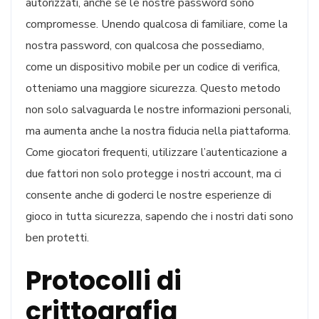
autorizzati, anche se le nostre password sono
compromesse. Unendo qualcosa di familiare, come la
nostra password, con qualcosa che possediamo,
come un dispositivo mobile per un codice di verifica,
otteniamo una maggiore sicurezza. Questo metodo
non solo salvaguarda le nostre informazioni personali,
ma aumenta anche la nostra fiducia nella piattaforma.
Come giocatori frequenti, utilizzare l’autenticazione a
due fattori non solo protegge i nostri account, ma ci
consente anche di goderci le nostre esperienze di
gioco in tutta sicurezza, sapendo che i nostri dati sono
ben protetti.
Protocolli di
crittografia