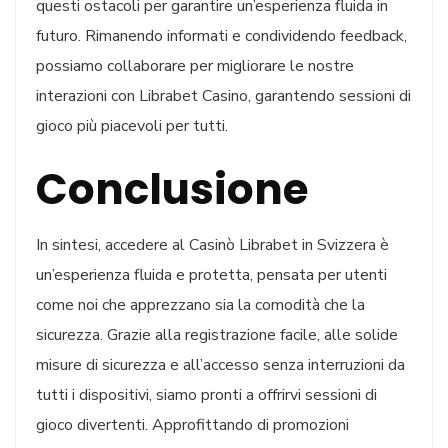
questi ostacoli per garantire un’esperienza fluida in
futuro. Rimanendo informati e condividendo feedback,
possiamo collaborare per migliorare le nostre
interazioni con Librabet Casino, garantendo sessioni di
gioco più piacevoli per tutti.
Conclusione
In sintesi, accedere al Casinò Librabet in Svizzera è
un’esperienza fluida e protetta, pensata per utenti
come noi che apprezzano sia la comodità che la
sicurezza. Grazie alla registrazione facile, alle solide
misure di sicurezza e all’accesso senza interruzioni da
tutti i dispositivi, siamo pronti a offrirvi sessioni di
gioco divertenti. Approfittando di promozioni