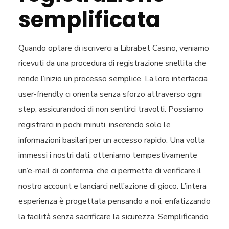
semplificata
Quando optare di iscriverci a Librabet Casino, veniamo
ricevuti da una procedura di registrazione snellita che
rende l’inizio un processo semplice. La loro interfaccia
user-friendly ci orienta senza sforzo attraverso ogni
step, assicurandoci di non sentirci travolti. Possiamo
registrarci in pochi minuti, inserendo solo le
informazioni basilari per un accesso rapido. Una volta
immessi i nostri dati, otteniamo tempestivamente
un’e-mail di conferma, che ci permette di verificare il
nostro account e lanciarci nell’azione di gioco. L’intera
esperienza è progettata pensando a noi, enfatizzando
la facilità senza sacrificare la sicurezza. Semplificando