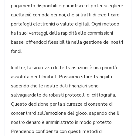
pagamento disponibili ci garantisce di poter scegliere
quella più comoda per noi, che si tratti di credit card,
portafogli elettronici o valute digitali. Ogni metodo
ha i suoi vantaggi, dalla rapidità alle commissioni
basse, offrendoci flessibilità nella gestione dei nostri
fondi.
Inoltre, la sicurezza delle transazioni è una priorità
assoluta per Librabet. Possiamo stare tranquilli
sapendo che le nostre dati finanziari sono
salvaguardate da robusti protocolli di crittografia.
Questo dedizione per la sicurezza ci consente di
concentrarci sull’emozione del gioco, sapendo che il
nostro denaro è amministrato in modo protetto.
Prendendo confidenza con questi metodi di