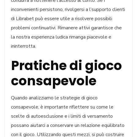
condurrà a riottenere l’accesso al conto. Se i
inconvenienti persistono, rivolgersi a l’supporto clienti
di Librabet può essere utile a risolvere possibili
problemi continuativi. Rimanere attivi garantisce che
la nostra esperienza ludica rimanga piacevole e
ininterrotta.
Pratiche di gioco
consapevole
Quando analizziamo le strategie di gioco
consapevole, è importante riflettere su come le
scelte di autoesclusione e i limiti di versamento
possano aiutarci a conservare un relazione equilibrato
con il gioco. Utilizzando questi mezzi, si può costruire