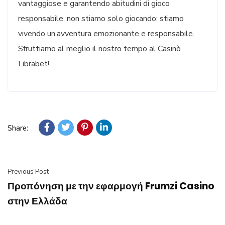
vantaggiose e garantendo abitudini di gioco
responsabile, non stiamo solo giocando: stiamo
vivendo un’avventura emozionante e responsabile.
Sfruttiamo al meglio il nostro tempo al Casinò
Librabet!
Share:
Previous Post
Προπόνηση με την εφαρμογή Frumzi Casino
στην Ελλάδα