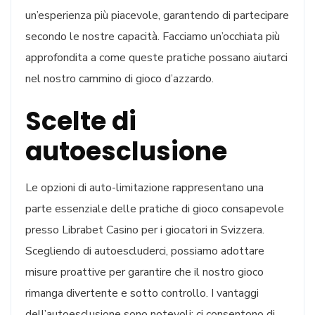
un’esperienza più piacevole, garantendo di partecipare
secondo le nostre capacità. Facciamo un’occhiata più
approfondita a come queste pratiche possano aiutarci
nel nostro cammino di gioco d’azzardo.
Scelte di
autoesclusione
Le opzioni di auto-limitazione rappresentano una
parte essenziale delle pratiche di gioco consapevole
presso Librabet Casino per i giocatori in Svizzera.
Scegliendo di autoescluderci, possiamo adottare
misure proattive per garantire che il nostro gioco
rimanga divertente e sotto controllo. I vantaggi
dell’autoesclusione sono notevoli: ci consentono di