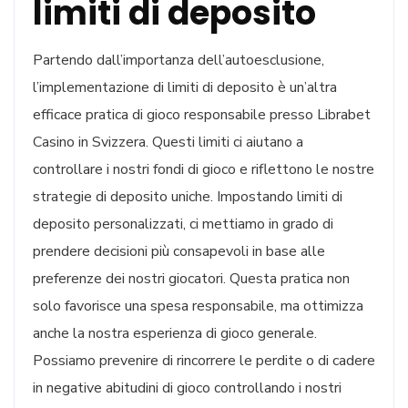
limiti di deposito
Partendo dall’importanza dell’autoesclusione,
l’implementazione di limiti di deposito è un’altra
efficace pratica di gioco responsabile presso Librabet
Casino in Svizzera. Questi limiti ci aiutano a
controllare i nostri fondi di gioco e riflettono le nostre
strategie di deposito uniche. Impostando limiti di
deposito personalizzati, ci mettiamo in grado di
prendere decisioni più consapevoli in base alle
preferenze dei nostri giocatori. Questa pratica non
solo favorisce una spesa responsabile, ma ottimizza
anche la nostra esperienza di gioco generale.
Possiamo prevenire di rincorrere le perdite o di cadere
in negative abitudini di gioco controllando i nostri