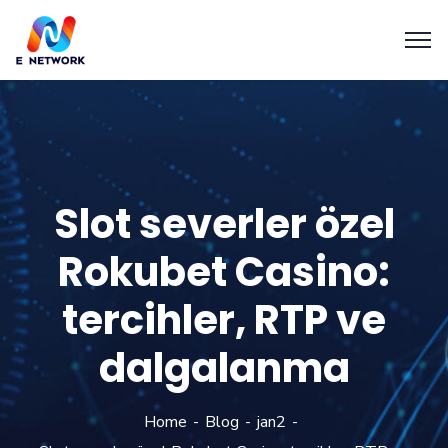
Slot severler özel
Rokubet Casino:
tercihler, RTP ve
dalgalanma
Home
Blog
jan2