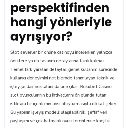
perspektifinden
hangi yönleriyle
ayrışıyor?
Slot severler bir online casinoyu incelerken yalnızca
ödüllere ya da tasarım detaylarına takılı kalmaz.
Temel fark yaratan detaylar, genel kullanım sürecinde
kullanıcı deneyimini net biçimde tanımlayan teknik ve
işleyişe dair noktalarında öne çıkar. Rokubet Casino,
slot oyuncularının bu ihtiyaçlarını ön planda tutan
istikrarlı bir içerik mimarisi oluşturmasıyla dikkat çeker.
Bu yapının işleyiş modeli; ulaşılabilirlik, şeffaf veri
paylaşımı ve çok katmanlı oyun tercihlerine karşılık