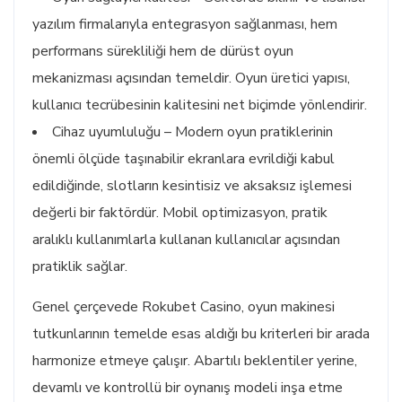
yazılım firmalarıyla entegrasyon sağlanması, hem
performans sürekliliği hem de dürüst oyun
mekanizması açısından temeldir. Oyun üretici yapısı,
kullanıcı tecrübesinin kalitesini net biçimde yönlendirir.
Cihaz uyumluluğu – Modern oyun pratiklerinin
önemli ölçüde taşınabilir ekranlara evrildiği kabul
edildiğinde, slotların kesintisiz ve aksaksız işlemesi
değerli bir faktördür. Mobil optimizasyon, pratik
aralıklı kullanımlarla kullanan kullanıcılar açısından
pratiklik sağlar.
Genel çerçevede Rokubet Casino, oyun makinesi
tutkunlarının temelde esas aldığı bu kriterleri bir arada
harmonize etmeye çalışır. Abartılı beklentiler yerine,
devamlı ve kontrollü bir oynanış modeli inşa etme