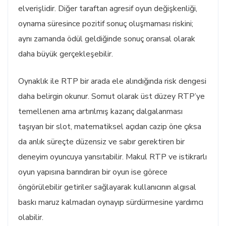
elverişlidir. Diğer taraftan agresif oyun değişkenliği,
oynama süresince pozitif sonuç oluşmaması riskini;
aynı zamanda ödül geldiğinde sonuç oransal olarak
daha büyük gerçekleşebilir.
Oynaklık ile RTP bir arada ele alındığında risk dengesi
daha belirgin okunur. Somut olarak üst düzey RTP’ye
temellenen ama artırılmış kazanç dalgalanması
taşıyan bir slot, matematiksel açıdan cazip öne çıksa
da anlık süreçte düzensiz ve sabır gerektiren bir
deneyim oyuncuya yansıtabilir. Makul RTP ve istikrarlı
oyun yapısına barındıran bir oyun ise görece
öngörülebilir getiriler sağlayarak kullanıcının algısal
baskı maruz kalmadan oynayıp sürdürmesine yardımcı
olabilir.