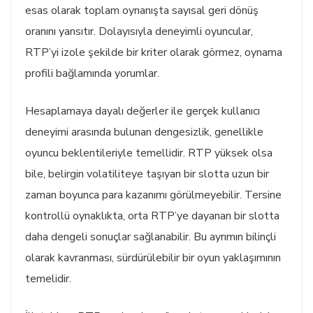
esas olarak toplam oynanışta sayısal geri dönüş
oranını yansıtır. Dolayısıyla deneyimli oyuncular,
RTP’yi izole şekilde bir kriter olarak görmez, oynama
profili bağlamında yorumlar.
Hesaplamaya dayalı değerler ile gerçek kullanıcı
deneyimi arasında bulunan dengesizlik, genellikle
oyuncu beklentileriyle temellidir. RTP yüksek olsa
bile, belirgin volatiliteye taşıyan bir slotta uzun bir
zaman boyunca para kazanımı görülmeyebilir. Tersine
kontrollü oynaklıkta, orta RTP’ye dayanan bir slotta
daha dengeli sonuçlar sağlanabilir. Bu ayrımın bilinçli
olarak kavranması, sürdürülebilir bir oyun yaklaşımının
temelidir.