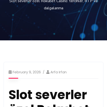
Slot severler özel Rokubet Casino: tercihler, RTP ve
dalgalanma
February 9, 2026
Arfa Irfan
Slot severler