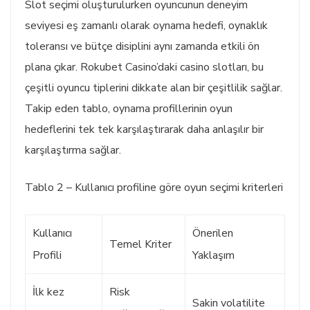
Slot seçimi oluşturulurken oyuncunun deneyim
seviyesi eş zamanlı olarak oynama hedefi, oynaklık
toleransı ve bütçe disiplini aynı zamanda etkili ön
plana çıkar. Rokubet Casino’daki casino slotları, bu
çeşitli oyuncu tiplerini dikkate alan bir çeşitlilik sağlar.
Takip eden tablo, oynama profillerinin oyun
hedeflerini tek tek karşılaştırarak daha anlaşılır bir
karşılaştırma sağlar.
Tablo 2 – Kullanıcı profiline göre oyun seçimi kriterleri
Kullanıcı
Önerilen
Temel Kriter
Profili
Yaklaşım
İlk kez
Risk
Sakin volatilite