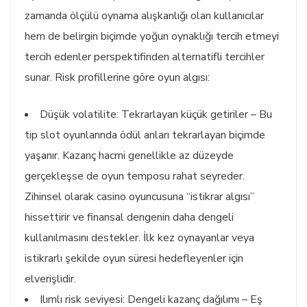
zamanda ölçülü oynama alışkanlığı olan kullanıcılar
hem de belirgin biçimde yoğun oynaklığı tercih etmeyi
tercih edenler perspektifinden alternatifli tercihler
sunar. Risk profillerine göre oyun algısı:
Düşük volatilite: Tekrarlayan küçük getiriler – Bu
tip slot oyunlarında ödül anları tekrarlayan biçimde
yaşanır. Kazanç hacmi genellikle az düzeyde
gerçekleşse de oyun temposu rahat seyreder.
Zihinsel olarak casino oyuncusuna “istikrar algısı”
hissettirir ve finansal dengenin daha dengeli
kullanılmasını destekler. İlk kez oynayanlar veya
istikrarlı şekilde oyun süresi hedefleyenler için
elverişlidir.
Ilımlı risk seviyesi: Dengeli kazanç dağılımı – Eş