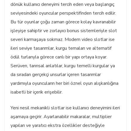
dönük kullanıcı deneyimi tercih eden veya başlangıç
seviyesindeki oyuncular perspektifinden tercih edilir.
Bu tür oyunlar çoğu zaman görece kolay kavranabilir
işleyişe sahiptir ve zorlayıcı bonus sistemleriyle slot
severi karmaşaya sokmaz. Modern video slotlar ise
ileri seviye tasarımlar, kurgu temaları ve alternatif
ödül turlarıyla görece canlı bir yapı ortaya koyar.
Serüven, tanrısal anlatılar, kurgu temelli kurgular ya
da sıradan gerçekçi unsurlar içeren tasarımlar
yardımıyla oyuncuların her biri öznel oyun alışkanlığına
isabetli bir içerik erişebilir.
Yeni nesil mekanikli slotlar ise kullanıcı deneyimini ileri
aşamaya geçirir. Ayarlanabilir makaralar, multiplier
yapıları ve yaratıcı ekstra özellikler desteğiyle