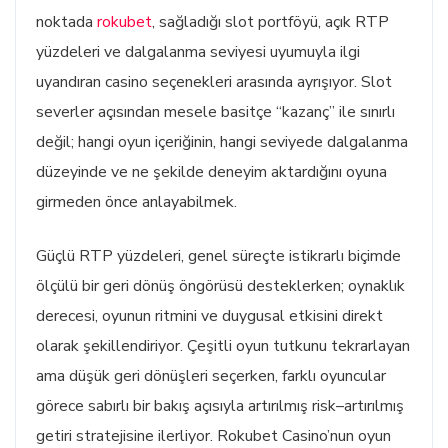
noktada
rokubet
, sağladığı slot portföyü, açık RTP
yüzdeleri ve dalgalanma seviyesi uyumuyla ilgi
uyandıran casino seçenekleri arasında ayrışıyor. Slot
severler açısından mesele basitçe “kazanç” ile sınırlı
değil; hangi oyun içeriğinin, hangi seviyede dalgalanma
düzeyinde ve ne şekilde deneyim aktardığını oyuna
girmeden önce anlayabilmek.
Güçlü RTP yüzdeleri, genel süreçte istikrarlı biçimde
ölçülü bir geri dönüş öngörüsü desteklerken; oynaklık
derecesi, oyunun ritmini ve duygusal etkisini direkt
olarak şekillendiriyor. Çeşitli oyun tutkunu tekrarlayan
ama düşük geri dönüşleri seçerken, farklı oyuncular
görece sabırlı bir bakış açısıyla artırılmış risk–artırılmış
getiri stratejisine ilerliyor. Rokubet Casino’nun oyun