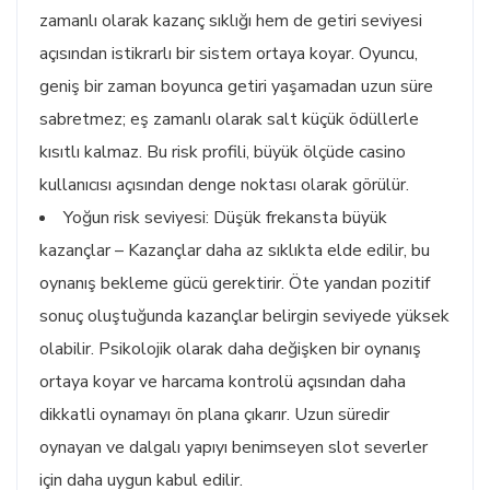
zamanlı olarak kazanç sıklığı hem de getiri seviyesi
açısından istikrarlı bir sistem ortaya koyar. Oyuncu,
geniş bir zaman boyunca getiri yaşamadan uzun süre
sabretmez; eş zamanlı olarak salt küçük ödüllerle
kısıtlı kalmaz. Bu risk profili, büyük ölçüde casino
kullanıcısı açısından denge noktası olarak görülür.
Yoğun risk seviyesi: Düşük frekansta büyük
kazançlar – Kazançlar daha az sıklıkta elde edilir, bu
oynanış bekleme gücü gerektirir. Öte yandan pozitif
sonuç oluştuğunda kazançlar belirgin seviyede yüksek
olabilir. Psikolojik olarak daha değişken bir oynanış
ortaya koyar ve harcama kontrolü açısından daha
dikkatli oynamayı ön plana çıkarır. Uzun süredir
oynayan ve dalgalı yapıyı benimseyen slot severler
için daha uygun kabul edilir.